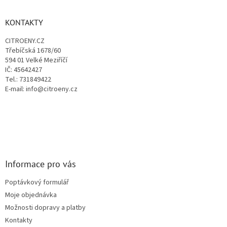
n
í
p
í
p
a
KONTAKTY
r
t
v
CITROENY.CZ
í
k
Třebíčská 1678/60
y
594 01 Velké Meziříčí
v
IČ: 45642427
ý
Tel.: 731849422
p
E-mail: info@citroeny.cz
i
s
u
Informace pro vás
Poptávkový formulář
Moje objednávka
Možnosti dopravy a platby
Kontakty