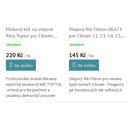
Miskový klíč na olejové
Olejový filtr Filtron OE673
filtry Toptul pro Citroën,
pro Citroen C2, C3, C4, C5,
Peugeot, Opel, Fiat a Toyota
C8, Berlingo, C4 Picasso,
Skladem
Skladem
(76 mm, 12 zubů) 3/8"
Jumpy a Jumper
220 Kč
145 Kč
(9818914980) S2
/ ks
/ ks
Do košíku
Do košíku
Profesionální dvanáctihranný
Olejový filtr Filtron pro mnoho
nástrčný (miskový) klíč TOPTUL
typů motorů Citroën - Peugeot,
určený pro bezpečnou a
jak benzínových tak naftových.
snadnou demontáž pouzder
olejových filtrů o průměru 76
mm s 12 zuby. Vyroben z
vysoce...