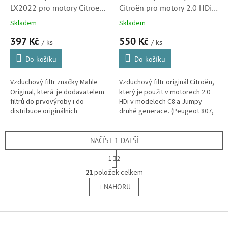
LX2022 pro motory Citroen
Citroën pro motory 2.0 HDi v
2.0 HDi v modelech C8 a
C8 a Jumpy (1444QX,
Skladem
Skladem
Jumpy (1444QX, 1444WN)
1444WN) S3
397 Kč
550 Kč
/ ks
/ ks
Do košíku
Do košíku
Vzduchový filtr značky Mahle
Vzduchový filtr originál Citroën,
Original, která je dodavatelem
který je použit v motorech 2.0
filtrů do prvovýroby i do
HDi v modelech C8 a Jumpy
distribuce originálních
druhé generace. (Peugeot 807,
náhradních dílů Citroën. Filtr je
Expert, Fiat Scudo, Ulysse a
použit v motorech
Lancia Phedra)
automobilky...
NAČÍST 1 DALŠÍ
S
1
2
t
O
r
21
položek celkem
v
á
l
NAHORU
n
á
k
o
d
v
Z
a
á
c
á