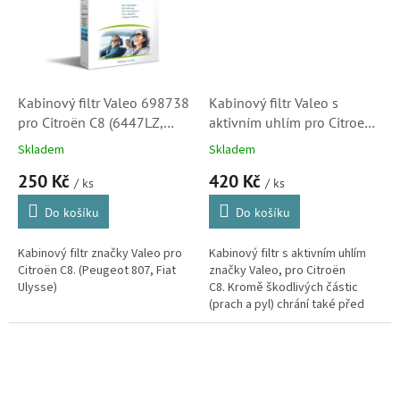
Kabinový filtr Valeo 698738
Kabinový filtr Valeo s
pro Citroën C8 (6447LZ,
aktivním uhlím pro Citroen
6479E5, 647942)
C8 (6447LZ, 6479E5,
Skladem
Skladem
647942)
250 Kč
420 Kč
/ ks
/ ks
Do košíku
Do košíku
Kabinový filtr značky Valeo pro
Kabinový filtr s aktivním uhlím
Citroën C8. (Peugeot 807, Fiat
značky Valeo, pro Citroën
Ulysse)
C8. Kromě škodlivých částic
(prach a pyl) chrání také před
škodlivými plyny (výfukové
plyny, ozón, oxidy dusíku,...