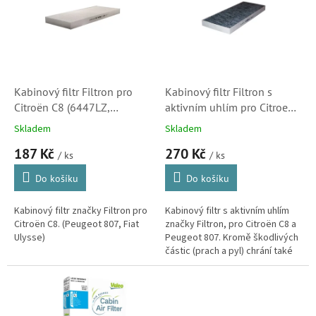
k
i
t
s
ů
p
r
o
d
Kabinový filtr Filtron pro
Kabinový filtr Filtron s
u
Citroën C8 (6447LZ,
aktivním uhlím pro Citroen
k
6479E5, 647942)
C8 (6447LZ, 6479E5,
Skladem
Skladem
t
647942)
187 Kč
270 Kč
ů
/ ks
/ ks
Do košíku
Do košíku
Kabinový filtr značky Filtron pro
Kabinový filtr s aktivním uhlím
Citroën C8. (Peugeot 807, Fiat
značky Filtron, pro Citroën C8 a
Ulysse)
Peugeot 807. Kromě škodlivých
částic (prach a pyl) chrání také
před škodlivými plyny (výfukové
plyny, ozón,...