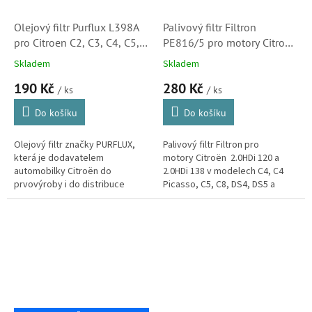
Olejový filtr Purflux L398A
Palivový filtr Filtron
pro Citroen C2, C3, C4, C5,
PE816/5 pro motory Citroën
C8, Berlingo, C4 Picasso,
2.0HDi (1906C0)
Skladem
Skladem
Jumpy, Jumper
190 Kč
280 Kč
(9818914980)
/ ks
/ ks
Do košíku
Do košíku
Olejový filtr značky PURFLUX,
Palivový filtr Filtron pro
která je dodavatelem
motory Citroën 2.0HDi 120 a
automobilky Citroën do
2.0HDi 138 v modelech C4, C4
prvovýroby i do distribuce
Picasso, C5, C8, DS4, DS5 a
originálních náhradních dílů.
Jumpy.