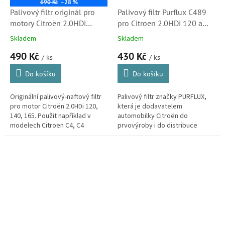
690 Kč
–28 %
Palivový filtr originál pro
Palivový filtr Purflux C489
motory Citroën 2.0HDi
pro Citroen 2.0HDi 120 a
(1906C0, 9467621680) S2
2.0HDi 138 (1906C0,
Skladem
Skladem
190690, 190177)
490 Kč
430 Kč
/ ks
/ ks
Do košíku
Do košíku
Originální palivový-naftový filtr
Palivový filtr značky PURFLUX,
pro motor Citroën 2.0HDi 120,
která je dodavatelem
140, 165. Použit například v
automobilky Citroën do
modelech Citroen C4, C4
prvovýroby i do distribuce
Picasso první generace, C5
originálních náhradních dílů.
první i druhé generace, C8 a
Jumpy.