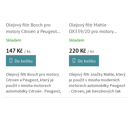
Olejový filtr Bosch pro
Olejový filtr Mahle
motory Citroën a Peugeot
OX339/2D pro motory
(1109AL, 0451103261)
Citroen VTi, THP, HDi a další
Skladem
Skladem
(1109CK, 9818914980,
147 Kč
220 Kč
1109AH)
/ ks
/ ks
Do košíku
Do košíku
Olejový filtr Bosch pro motory
Olejový filtr značky Mahle, který
Citroen a Peugeot, který je
je použit v mnoha moderních
použit v mnoha motorech
motorech automobilky Peugeot
automobilky Citroën - Peugeot,
- Citroen, jak benzínových tak
jak benzínových tak
dieselových. (BMW, Mini, Fiat,
dieselových.
Ford, Mazda, Mitsubishi,...