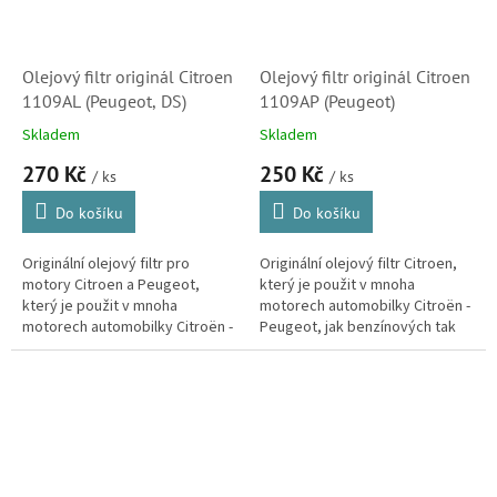
Olejový filtr originál Citroen
Olejový filtr originál Citroen
1109AL (Peugeot, DS)
1109AP (Peugeot)
Skladem
Skladem
270 Kč
250 Kč
/ ks
/ ks
Do košíku
Do košíku
Originální olejový filtr pro
Originální olejový filtr Citroen,
motory Citroen a Peugeot,
který je použit v mnoha
který je použit v mnoha
motorech automobilky Citroën -
motorech automobilky Citroën -
Peugeot, jak benzínových tak
Peugeot, jak benzínových tak
dieselových.
dieselových.