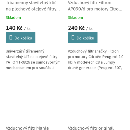
Tříramenný stavitelný klíč
Vzduchový filtr Filtron
na plechové olejové filtry
AP090/6 pro motory Citroen
YATO (63–120 mm)
2.0 HDi v modelech C8 a
Skladem
Skladem
Jumpy (1444QX, 1444WN)
140 Kč
240 Kč
/ ks
/ ks
Do košíku
Do košíku
Univerzální tříramenný
Vzduchový filtr značky Filtron
stavitelný klíč na olejové filtry
pro motory Citroën-Peugeot 2.0
YATO YT-0826 se samosvorným
HDi v modelech C8 a Jumpy
mechanismem pro součásti
druhé generace. (Peugeot 807,
kruhového i nepravidelného
Expert, Fiat Scudo, Ulysse)
tvaru v rozmezí průměrů 63 až
120 mm....
Vzduchový filtr Mahle
Vzduchový filtr originál