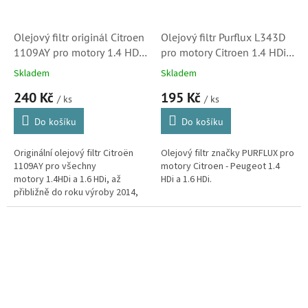
Olejový filtr originál Citroen
Olejový filtr Purflux L343D
1109AY pro motory 1.4 HDi
pro motory Citroen 1.4 HDi a
a 1.6 HDi (1109AY)
1.6 HDi (1109AY, Peugeot)
Skladem
Skladem
240 Kč
195 Kč
/ ks
/ ks
Do košíku
Do košíku
Originální olejový filtr Citroën
Olejový filtr značky PURFLUX pro
1109AY pro všechny
motory Citroen - Peugeot 1.4
motory 1.4HDi a 1.6 HDi, až
HDi a 1.6 HDi.
přibližně do roku výroby 2014,
pro motory s normou Euro 6 je
už jiný filtr.