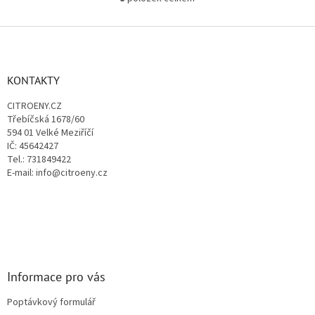
O
v
l
Z
á
á
d
p
a
a
KONTAKTY
c
t
í
CITROENY.CZ
í
p
Třebíčská 1678/60
r
594 01 Velké Meziříčí
v
IČ: 45642427
k
Tel.: 731849422
y
E-mail: info@citroeny.cz
v
ý
p
i
s
u
Informace pro vás
Poptávkový formulář