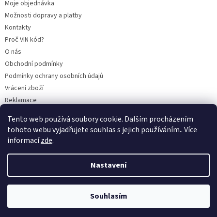
Moje objednávka
Možnosti dopravy a platby
Kontakty
Proč VIN kód?
O nás
Obchodní podmínky
Podmínky ochrany osobních údajů
Vrácení zboží
Reklamace
Mazací plán TOTAL
Tento web používá soubory cookie. Dalším procházením
BLOG
tohoto webu vyjadřujete souhlas s jejich používáním.. Více
informací
zde
.
Nastavení
Vytvořil Shoptet
Souhlasím
Copyright 2026
CITROENY.CZ
. Všechna práva vyhrazena.