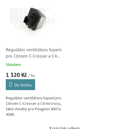
nárazníku.
Regulátor ventilátoru topení
pro Citroen C-Crosser a C4-
Aircross (Peugeot 4007,
Skladem
4008, 6441Z5)
1 320 Kč
/ ks
Do košíku
Regulátor ventilátoru topení pro
Citroën C-Crosser a C4-Aircross,
také vhodný pro Peugeot 4007a
4008.
3
položek celkem