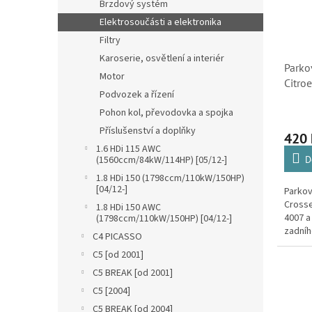
Brzdový systém
Elektrosoučásti a elektronika
Filtry
Karoserie, osvětlení a interiér
Parko
Motor
Citroe
Podvozek a řízení
Cross
Pohon kol, převodovka a spojka
4008 
SK28
Příslušenství a doplňky
420
1.6 HDi 115 AWC
D
(1560ccm/84kW/114HP) [05/12-]
1.8 HDi 150 (1798ccm/110kW/150HP)
[04/12-]
Parkov
Crosse
1.8 HDi 150 AWC
4007 a
(1798ccm/110kW/150HP) [04/12-]
zadníh
C4 PICASSO
C5 [od 2001]
C5 BREAK [od 2001]
C5 [2004]
C5 BREAK [od 2004]