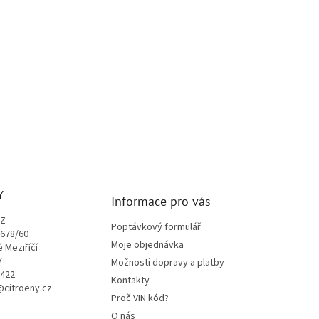
Y
Informace pro vás
CZ
Poptávkový formulář
1678/60
Moje objednávka
é Meziříčí
7
Možnosti dopravy a platby
9422
Kontakty
o@citroeny.cz
Proč VIN kód?
O nás