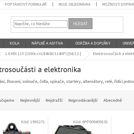
POPTÁVKOVÝ FORMULÁŘ
MOJE OBJEDNÁVKA
MOŽNOSTI DOPRAV
HLEDAT
KOLA
NÁPLNĚ A ADITIVA
ÚDRŽBA A DOPLŇKY
UNIVER
1.6 HDi 115 (1560ccm/84kW/114HP) [04/12-]
Elektrosoučásti a elek
trosoučásti a elektronika
ní, žhavení, snímače, čidla, spínače, startéry, alternátory, relé, řídící jed
učujeme
Nejlevnější
Nejdražší
Nejprodávanější
Abecedně
Kód:
1993271
Kód:
6PP009409101