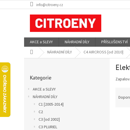
Přejít
info@citroeny.cz
na
obsah
AKCE a SLEVY
NÁHRADNÍ DÍLY
PŘÍSLUŠENSTVÍ
Domů
NÁHRADNÍ DÍLY
C4 AIRCROSS [od 2010]
P
Elek
o
Přeskočit
s
Kategorie
kategorie
Zapalová
t
r
AKCE a SLEVY
Ř
a
a
NÁHRADNÍ DÍLY
Dopor
n
z
C1 [2005-2014]
n
e
í
C2
V
n
p
C3 [od 2002]
ý
í
a
C3 PLURIEL
p
p