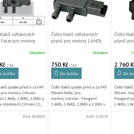
 tlaků výfukových
Čidlo tlaků výfukových
Čidlo tla
 Facet pro motory
plynů pro motory 1.6HDi,
plynů pro
i, 1.4HDi, 2.0HDi a
1.4HDi, 2.0HDi a 2.2HDi
1.4HDi, 2
Skladem
Skladem
S
i Citroen - Peugeot
Citroen - Peugeot (1618Z9,
Citroen -
71, 1993271,
SK)
 Kč
750 Kč
2 760 
/ ks
/ ks
1, 1618Z9, SK) S1
o košíku
Do košíku
Do ko
laků splalin před a za FAP
Čidlo tlaků splalin před a za FAP
Čidlo tlaků
m pro motory Citroen -
filtrem Hella. pro
filtrem. ori
t 1.4HDi, 1.6HDi, 2.0HDi a
motory Citroen - Peugeot
Peugeot p
 v modelech Citroen C2,
1.4HDi, 1.6HDi, 2.0HDi a 2.2HDi v
1.4HDi, 1.6H
 Pluriel, C3 Picasso, C4,
modelech Citroen C2, C3, C3
modelech C
sso, C5,...
Pluriel, C3 Picasso, C4, C4
Pluriel, C3..
Kód:
6590Z6
Kód:
132570
Picasso,...