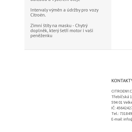
Intervaly výměn a údržby pro vozy
Citroën.
Zimní štíty na masku - Chytrý
doplněk, který šetří motor i vaši
peněženku
Z
á
p
a
t
KONTAKT
í
CITROENY.
Třebíčská 
594 01 Velk
IČ: 4564242
Tel.: 73184
E-mail: inf