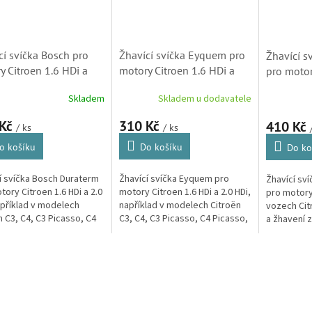
cí svíčka Bosch pro
Žhavící svíčka Eyquem pro
Žhavící 
y Citroen 1.6 HDi a
motory Citroen 1.6 HDi a
pro motor
Di (5960E6, 5960K6)
2.0 HDi (5960E6, 5960K6)
a 2.0 HDi
Skladem
Skladem u dodavatele
D-Power 
 Kč
310 Kč
410 Kč
/ ks
/ ks
o košíku
Do košíku
Do ko
í svíčka Bosch Duraterm
Žhavící svíčka Eyquem pro
Žhavící sv
tory Citroen 1.6 HDi a 2.0
motory Citroen 1.6 HDi a 2.0 HDi,
pro motory 
apříklad v modelech
například v modelech Citroën
vozech Cit
n C3, C4, C3 Picasso, C4
C3, C4, C3 Picasso, C4 Picasso,
a žhavení 
o, Berlingo, C5, Jumpy,
Berlingo, C5, Jumpy, DS3, DS4,
v prvovýrob
S4, DS 5 a Jumper.
DS 5 a Jumper. (Peugeot,...
originálníc
O
v
l
á
d