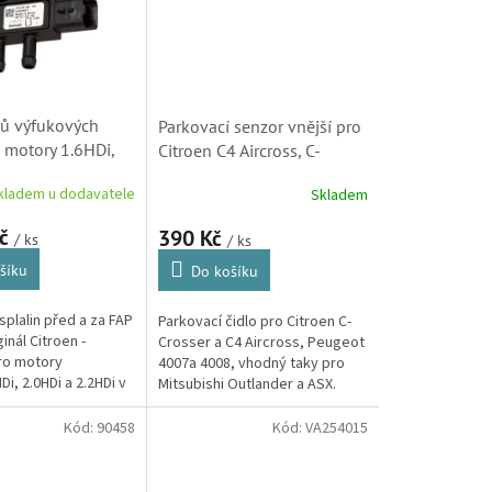
ků výfukových
Parkovací senzor vnější pro
 motory 1.6HDi,
Citroen C4 Aircross, C-
.0HDi a 2.2HDi
Crosser a Peugeot 4007,
kladem u dodavatele
Skladem
 Peugeot (1618Z9)
4008 (6590Z1, AC55342,
5902010445P, 28SKV066)
Kč
390 Kč
/ ks
/ ks
šíku
Do košíku
 splalin před a za FAP
Parkovací čidlo pro Citroen C-
ginál Citroen -
Crosser a C4 Aircross, Peugeot
ro motory
4007a 4008, vhodný taky pro
Di, 2.0HDi a 2.2HDi v
Mitsubishi Outlander a ASX.
itroen C2, C3, C3
Použitý v rozích zadního
.
nárazníku.
Kód:
90458
Kód:
VA254015