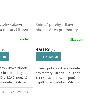
lohy klikové
Snímač polohy klikové
ro motory Citroen
hřídele Valeo pro motory
.6HDi a 2.2HDi
Citroen 1.4HDi, 1.6HDi a
Skladem
Skladem
 1953458,
2.2HDi (1920EH) S1
SK) S1
450 Kč
/ ks
/ ks
šíku
Do košíku
ohy klikové hřídele
Snímač polohy klikové hřídele
 Citroen - Peugeot
pro motory Citroen - Peugeot
HDi a 2.2HDi použité
1.4HDi, 1.6HDi a 2.2HDi použité
v modelech Citroën
například v modelech Citroën
3, C4, C4 Picasso,
Berlingo, C3, C4, C4 Picasso,
Xsara a Xsara...
C5, Jumpy, Xsara a Xsara...
Kód:
DP58-Y8001AS