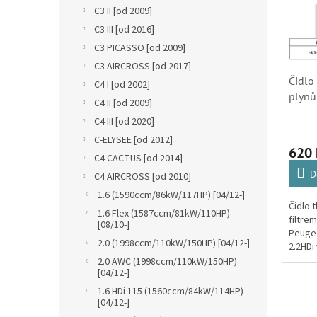
n
i
r
C3 II [od 2009]
e
s
o
C3 III [od 2016]
l
p
d
C3 PICASSO [od 2009]
r
u
C3 AIRCROSS [od 2017]
o
k
Čidlo
C4 I [od 2002]
d
t
plynů
u
C4 II [od 2009]
ů
1.6HD
k
C4 III [od 2020]
2.2HD
t
C-ELYSEE [od 2012]
(1032
ů
620
C4 CACTUS [od 2014]
49327
D
C4 AIRCROSS [od 2010]
1.6 (1590ccm/86kW/117HP) [04/12-]
Čidlo t
1.6 Flex (1587ccm/81kW/110HP)
filtre
[08/10-]
Peugeo
2.0 (1998ccm/110kW/150HP) [04/12-]
2.2HDi
C3, C3
2.0 AWC (1998ccm/110kW/150HP)
[04/12-]
C4 Pica
1.6 HDi 115 (1560ccm/84kW/114HP)
[04/12-]