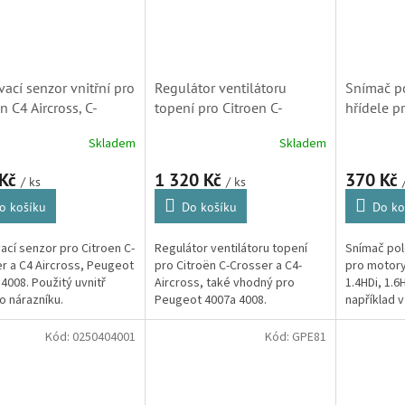
vací senzor vnitřní pro
Regulátor ventilátoru
Snímač po
n C4 Aircross, C-
topení pro Citroen C-
hřídele p
er a Peugeot 4007a
Crosser a C4-Aircross
1.4HDi, 1
Skladem
Skladem
(6590Z6,
(Peugeot 4007, 4008,
(1920EH,
SKV051)
6441Z5)
453458, 
 Kč
1 320 Kč
370 Kč
/ ks
/ ks
o košíku
Do košíku
Do ko
ací senzor pro Citroen C-
Regulátor ventilátoru topení
Snímač pol
r a C4 Aircross, Peugeot
pro Citroën C-Crosser a C4-
pro motory
 4008. Použitý uvnitř
Aircross, také vhodný pro
1.4HDi, 1.6
o nárazníku.
Peugeot 4007a 4008.
například 
Berlingo, C
C5, Jumpy, 
Kód:
0250404001
Kód:
GPE81