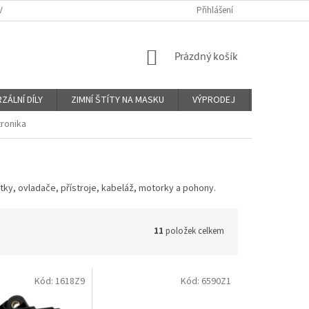
Y A PLATBY
KONTAKTY
PROČ VIN KÓD?
Přihlášení
O NÁS
OBCHO
NÁKUPNÍ
Prázdný košík
KOŠÍK
ZÁLNÍ DÍLY
ZIMNÍ ŠTÍTY NA MASKU
VÝPRODEJ
Značky
tronika
notky, ovladače, přístroje, kabeláž, motorky a pohony.
11
položek celkem
Kód:
1618Z9
Kód:
6590Z1