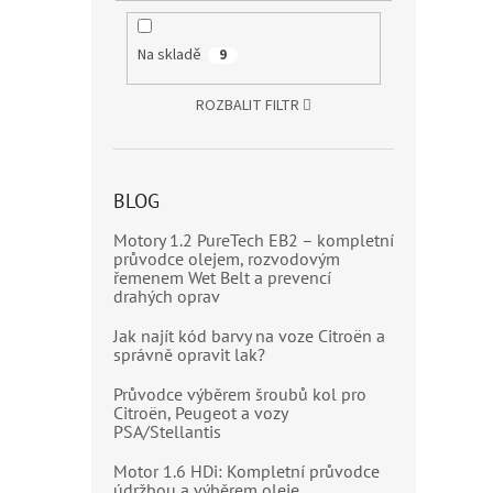
Na skladě
9
ROZBALIT FILTR
BLOG
Motory 1.2 PureTech EB2 – kompletní
průvodce olejem, rozvodovým
řemenem Wet Belt a prevencí
drahých oprav
Jak najít kód barvy na voze Citroën a
správně opravit lak?
Průvodce výběrem šroubů kol pro
Citroën, Peugeot a vozy
PSA/Stellantis
Motor 1.6 HDi: Kompletní průvodce
údržbou a výběrem oleje