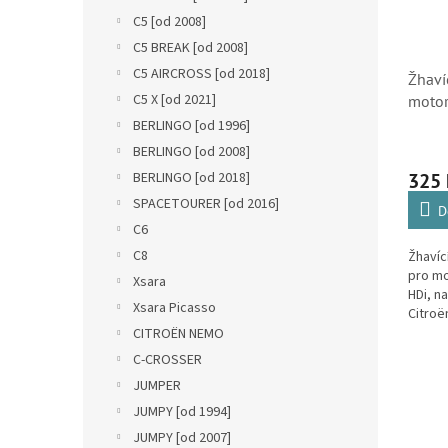
C5 [od 2008]
C5 BREAK [od 2008]
C5 AIRCROSS [od 2018]
Žhaví
C5 X [od 2021]
motor
2.0 H
BERLINGO [od 1996]
BERLINGO [od 2008]
BERLINGO [od 2018]
325
SPACETOURER [od 2016]
D
C6
C8
Žhavíc
pro mo
Xsara
HDi, n
Xsara Picasso
Citroë
Picass
CITROËN NEMO
DS3, D
C-CROSSER
JUMPER
JUMPY [od 1994]
JUMPY [od 2007]