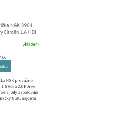
svíčka NGK 8904
y Citroën 1.6 HDi
 (5960E6, 5960K6,
Skladem
58, 8904)
/ ks
šíku
íčka NGK převážně
1.6 HDi a 2.0 HDi ve
roën. Díly zapalování
značky NGK, najdete
ě i v distribuci
h náhradních...