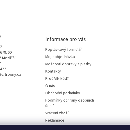
Y
Informace pro vás
CZ
Poptávkový formulář
1678/60
Moje objednávka
é Meziříčí
7
Možnosti dopravy a platby
9422
Kontakty
o@citroeny.cz
Proč VIN kód?
O nás
Obchodní podmínky
Podmínky ochrany osobních
údajů
Vrácení zboží
Reklamace
Mazací plán TOTAL