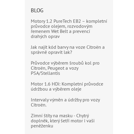
BLOG
Motory 1.2 PureTech EB2 – kompletní
průvodce olejem, rozvodovým
řemenem Wet Belt a prevencí
drahých oprav
Jak najít kód barvy na voze Citroën a
správně opravit lak?
Průvodce výběrem šroubů kol pro
Citroën, Peugeot a vozy
PSA/Stellantis
Motor 1.6 HDi: Kompletní průvodce
údržbou a výběrem oleje
Intervaly výměn a údržby pro vozy
Citroën.
Zimní štíty na masku - Chytrý
doplněk, který šetří motor i vaši
peněženku