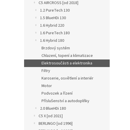
C5 AIRCROSS [od 2018]
1.2 PureTech 130
1.5 BlueHDi 130
1.6 Hybrid 220
1.6 PureTech 180
1.6 Hybrid 180
Brzdový systém
Chlazení, topení a klimatizace
Elektrosoučásti a elektronika
Filtry
Karoserie, osvětlení a interiér
Motor
Podvozek a řízení
Příslušenství a autodoplňky
2.0 BlueHDi 180
C5 X [od 2021]
BERLINGO [od 1996]