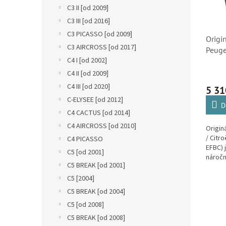
s
o
n
C3 II [od 2009]
p
d
e
r
C3 III [od 2016]
u
l
o
k
C3 PICASSO [od 2009]
Origi
d
t
C3 AIRCROSS [od 2017]
Peuge
u
ů
C4 I [od 2002]
760A 
k
(981
C4 II [od 2009]
t
9836
C4 III [od 2020]
ů
5 31
C-ELYSEE [od 2012]
D
C4 CACTUS [od 2014]
C4 AIRCROSS [od 2010]
Origin
/ Citr
C4 PICASSO
EFBC) 
C5 [od 2001]
náročn
C5 BREAK [od 2001]
modern
Stop & 
C5 [2004]
C5 BREAK [od 2004]
C5 [od 2008]
C5 BREAK [od 2008]