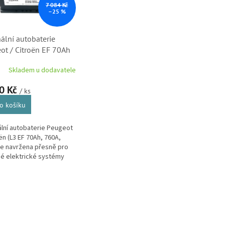
7 084 Kč
–25 %
nální autobaterie
ot / Citroën EF 70Ah
L3 Stop & Start
Skladem u dodavatele
1722280,
412880)
0 Kč
/ ks
o košíku
ální autobaterie Peugeot
oën (L3 EF 70Ah, 760A,
je navržena přesně pro
é elektrické systémy
ích vozů s technologií
Start. Oproti...
O
v
l
á
d