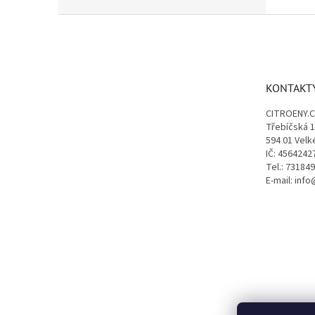
Z
á
p
a
t
KONTAKT
í
CITROENY.
Třebíčská 
594 01 Velk
IČ: 4564242
Tel.: 73184
E-mail: inf