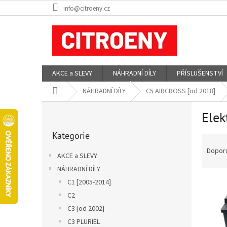
Přejít
info@citroeny.cz
na
obsah
AKCE a SLEVY
NÁHRADNÍ DÍLY
PŘÍSLUŠENSTVÍ
Domů
NÁHRADNÍ DÍLY
C5 AIRCROSS [od 2018]
P
Elek
o
Přeskočit
s
Kategorie
kategorie
Ř
t
a
r
Dopor
AKCE a SLEVY
z
a
NÁHRADNÍ DÍLY
e
n
V
n
C1 [2005-2014]
n
ý
í
í
C2
p
p
p
C3 [od 2002]
i
r
a
C3 PLURIEL