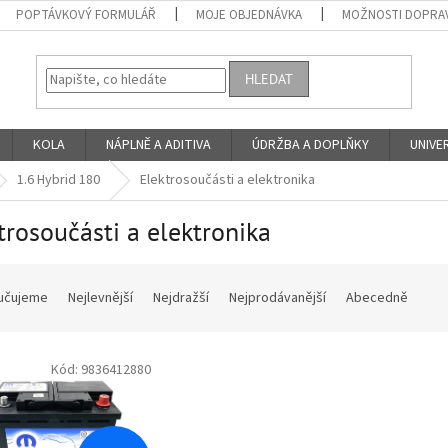
POPTÁVKOVÝ FORMULÁŘ
MOJE OBJEDNÁVKA
MOŽNOSTI DOPRAV
HLEDAT
KOLA
NÁPLNĚ A ADITIVA
ÚDRŽBA A DOPLŇKY
UNIVER
1.6 Hybrid 180
Elektrosoučásti a elektronika
trosoučásti a elektronika
učujeme
Nejlevnější
Nejdražší
Nejprodávanější
Abecedně
Kód:
9836412880