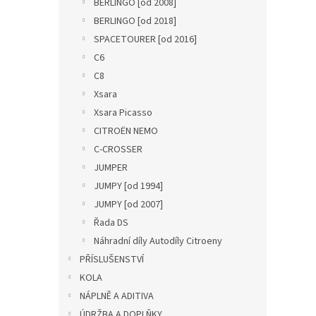
BERLINGO [od 2008]
BERLINGO [od 2018]
SPACETOURER [od 2016]
C6
C8
Xsara
Xsara Picasso
CITROËN NEMO
C-CROSSER
JUMPER
JUMPY [od 1994]
JUMPY [od 2007]
Řada DS
Náhradní díly Autodíly Citroeny
PŘÍSLUŠENSTVÍ
KOLA
NÁPLNĚ A ADITIVA
ÚDRŽBA A DOPLŇKY