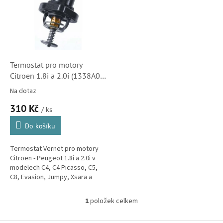
k
i
t
s
ů
p
r
o
d
Termostat pro motory
u
Citroen 1.8i a 2.0i (1338A0,
k
348389D)
Na dotaz
t
310 Kč
ů
/ ks
Do košíku
Termostat Vernet pro motory
Citroen - Peugeot 1.8i a 2.0i v
modelech C4, C4 Picasso, C5,
C8, Evasion, Jumpy, Xsara a
Xsara Picasso.
1
položek celkem
O
v