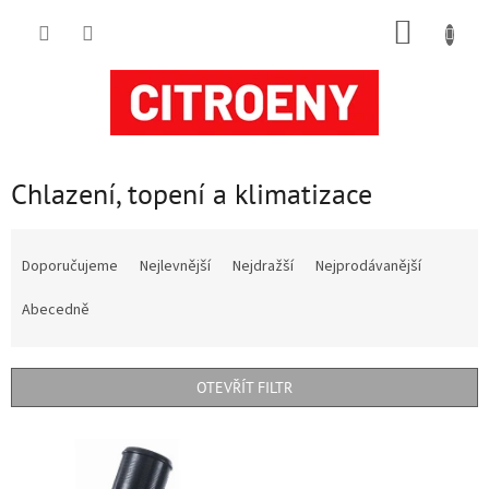
Přejít
NÁKUP
na
obsah
KOŠÍK
Chlazení, topení a klimatizace
Ř
a
Doporučujeme
Nejlevnější
Nejdražší
Nejprodávanější
z
e
Abecedně
n
í
p
OTEVŘÍT FILTR
r
o
V
d
ý
u
p