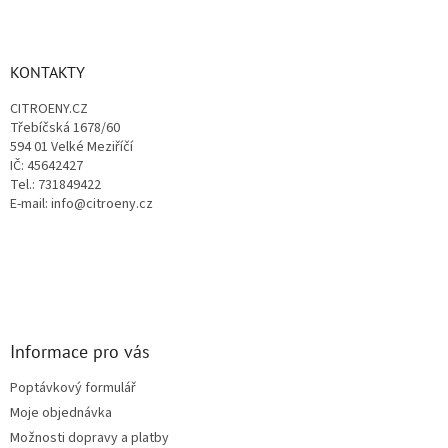
l
Z
á
á
d
p
a
a
KONTAKTY
c
t
í
CITROENY.CZ
í
p
Třebíčská 1678/60
r
594 01 Velké Meziříčí
v
IČ: 45642427
k
Tel.: 731849422
y
E-mail: info@citroeny.cz
v
ý
p
i
s
u
Informace pro vás
Poptávkový formulář
Moje objednávka
Možnosti dopravy a platby