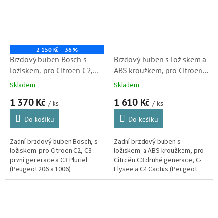
2 150 Kč
–36 %
Brzdový buben Bosch s
Brzdový buben s ložiskem a
ložiskem, pro Citroën C2,
ABS kroužkem, pro Citroën
C3, C3 Pluriel a DS3
C2, C3, C3 Pluriel a DS3
Skladem
Skladem
(480217, 424746,
(BT2370)
1 370 Kč
1 610 Kč
0986477151) S2
/ ks
/ ks
Do košíku
Do košíku
Zadní brzdový buben Bosch, s
Zadní brzdový buben s
ložiskem pro Citroën C2, C3
ložiskem a ABS kroužkem, pro
první generace a C3 Pluriel.
Citroën C3 druhé generace, C-
(Peugeot 206 a 1006)
Elysee a C4 Cactus (Peugeot
206, 208 a 301)