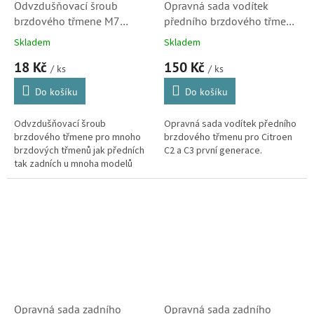
Odvzdušňovací šroub
Opravná sada vodítek
brzdového třmene M7
předního brzdového třmene
29mm (42844) S1
pro Citroen C2 a C3
Skladem
Skladem
(808013) S2
18 Kč
150 Kč
/ ks
/ ks
Do košíku
Do košíku
Odvzdušňovací šroub
Opravná sada vodítek předního
brzdového třmene pro mnoho
brzdového třmenu pro Citroen
brzdových třmenů jak předních
C2 a C3 první generace.
tak zadních u mnoha modelů
Citroën a Peugeot.
Opravná sada zadního
Opravná sada zadního