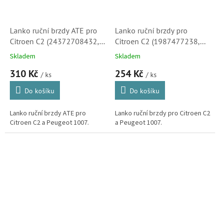
Lanko ruční brzdy ATE pro
Lanko ruční brzdy pro
Citroen C2 (24372708432,
Citroen C2 (1987477238,
580843, 474615)
474615, AD070276,
Skladem
Skladem
901952)
310 Kč
254 Kč
/ ks
/ ks
Do košíku
Do košíku
Lanko ruční brzdy ATE pro
Lanko ruční brzdy pro Citroen C2
Citroen C2 a Peugeot 1007.
a Peugeot 1007.