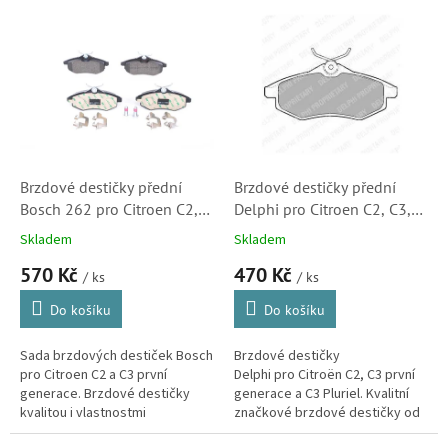
o
V
d
ý
u
p
k
i
t
s
ů
p
r
o
d
Brzdové destičky přední
Brzdové destičky přední
u
Bosch 262 pro Citroen C2,
Delphi pro Citroen C2, C3,
k
C3 (425384, 0986494262)
C3 Pluriel (LP1716, 425236,
Skladem
Skladem
t
425258, 425345, SK)
570 Kč
470 Kč
ů
/ ks
/ ks
Do košíku
Do košíku
Sada brzdových destiček Bosch
Brzdové destičky
pro Citroen C2 a C3 první
Delphi pro Citroën C2, C3 první
generace. Brzdové destičky
generace a C3 Pluriel. Kvalitní
kvalitou i vlastnostmi
značkové brzdové destičky od
odpovídající originálním dílům.
největšího výrobce autodílů.