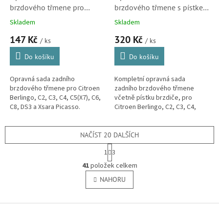
brzdového třmene pro
brzdového třmene s pístkem
Citroen Berlingo, C2, C3, C4,
pro Citroen Berlingo, C2, C3,
Skladem
Skladem
C5(X7), C6, C8, DS3 a Xsara
C4, C5(X7), C6, C8, DS3 a
147 Kč
320 Kč
Picasso S1
Xsara Picasso S2
/ ks
/ ks
Do košíku
Do košíku
Opravná sada zadního
Kompletní opravná sada
brzdového třmene pro Citroen
zadního brzdového třmene
Berlingo, C2, C3, C4, C5(X7), C6,
včetně pístku brzdiče, pro
C8, DS3 a Xsara Picasso.
Citroen Berlingo, C2, C3, C4,
(Peugeot Partner, 307, 407, 807,
C5(X7), C6, C8, DS3 a Xsara
3008)
Picasso. (Peugeot Partner, 307,
407, 807, 3008)
NAČÍST 20 DALŠÍCH
S
1
3
t
O
r
41
položek celkem
v
á
l
NAHORU
n
á
k
o
d
v
Z
a
á
c
á