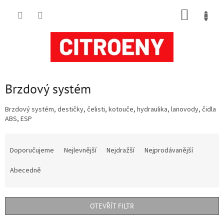
Přejít
NÁKUP
na
obsah
KOŠÍK
Brzdový systém
Brzdový systém, destičky, čelisti, kotouče, hydraulika, lanovody, čidla
ABS, ESP
Ř
a
Doporučujeme
Nejlevnější
Nejdražší
Nejprodávanější
z
e
Abecedně
n
í
p
OTEVŘÍT FILTR
r