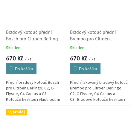
Brzdový kotouč přední
Brzdový kotouč přední
Bosch pro Citroen Berlingo,
Brembo pro Citroen
C2, C-Elysee a C3 (4246R4,
Berlingo, C2, C-Elysee a C3
Skladem
Skladem
0986479B51)
(4246R4)
670 Kč
670 Kč
/ ks
/ ks
Do košíku
Do košíku
Přední brzdový kotouč Bosch
Přední lakovaný brzdový kotouč
pro Citroen Berlingo, C2, C-
Brembo pro Citroen Berlingo,
Elysee, C4-Cactus a C3.
C2, C-Elysee, C4-Cactus a
Kotouče kvalitou i vlastnostmi
C3. Brzdové kotouče kvalitou i
odpovídající originálním dílům.
vlastnostmi odpovídající
(Peugeot 301, Partner)
originálním dílům....
Výprodej