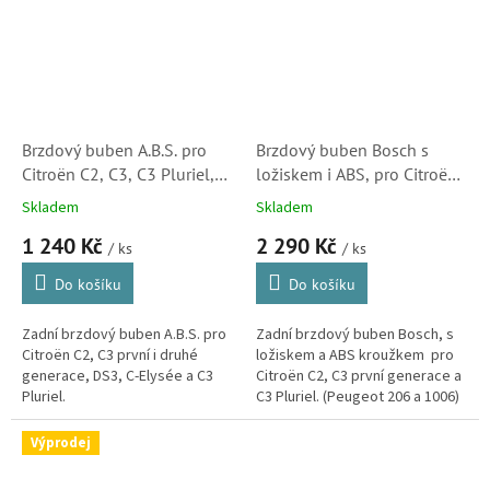
Brzdový buben A.B.S. pro
Brzdový buben Bosch s
Citroën C2, C3, C3 Pluriel,
ložiskem i ABS, pro Citroën
DS3 a C-Elysée (424746)
C2, C3, C3 Pluriel a DS3
Skladem
Skladem
(480217, 424746)
1 240 Kč
2 290 Kč
/ ks
/ ks
Do košíku
Do košíku
Zadní brzdový buben A.B.S. pro
Zadní brzdový buben Bosch, s
Citroën C2, C3 první i druhé
ložiskem a ABS kroužkem pro
generace, DS3, C-Elysée a C3
Citroën C2, C3 první generace a
Pluriel.
C3 Pluriel. (Peugeot 206 a 1006)
Výprodej