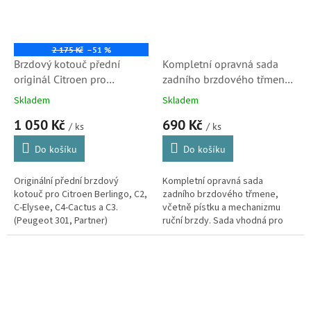
2 175 Kč
–51 %
Brzdový kotouč přední
Kompletní opravná sada
originál Citroen pro
zadního brzdového třmene
Berlingo, C2, C-Elysee a C3
s pístkem, pro Citroen
Skladem
Skladem
(4246R4)
Berlingo, C2, C3, C4,
1 050 Kč
690 Kč
C5(D4846K)X7), C6, C8, DS3
/ ks
/ ks
a Xsara Picasso (D4846K)
Do košíku
Do košíku
Originální přední brzdový
Kompletní opravná sada
kotouč pro Citroen Berlingo, C2,
zadního brzdového třmene,
C-Elysee, C4-Cactus a C3.
včetně pístku a mechanizmu
(Peugeot 301, Partner)
ruční brzdy. Sada vhodná pro
úplnou opravu třmene. Brzdový
třmen použit u modelů Citroen
Berlingo,...