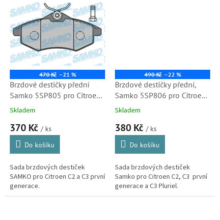
470 Kč
–21 %
490 Kč
–22 %
Brzdové destičky přední
Brzdové destičky přední,
Samko 5SP805 pro Citroen
Samko 5SP806 pro Citroen
C2 a C3 (05P805) S1
C2, C3 a C3 Pluriel (LPR,
Skladem
Skladem
05P806, 425237, 425372)
370 Kč
380 Kč
S1
/ ks
/ ks
Do košíku
Do košíku
Sada brzdových destiček
Sada brzdových destiček
SAMKO pro Citroen C2 a C3 první
Samko pro Citroen C2, C3 první
generace.
generace a C3 Pluriel.