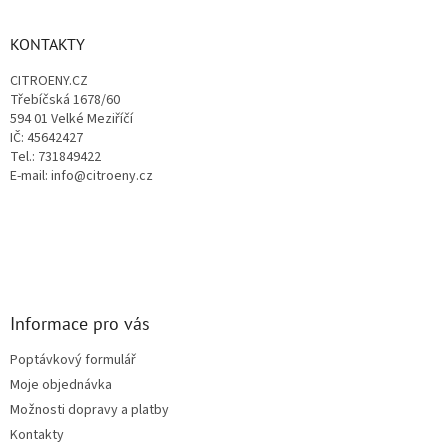
n
í
p
í
p
a
KONTAKTY
r
t
v
CITROENY.CZ
í
k
Třebíčská 1678/60
y
594 01 Velké Meziříčí
v
IČ: 45642427
ý
Tel.: 731849422
p
E-mail: info@citroeny.cz
i
s
u
Informace pro vás
Poptávkový formulář
Moje objednávka
Možnosti dopravy a platby
Kontakty