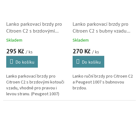
Lanko parkovací brzdy pro
Lanko parkovací brzdy pro
Citroen C2 s brzdovými
Citroen C2 s bubny vzadu
kotouči vzadu (474616)
(474615)
Skladem
Skladem
295 Kč
270 Kč
/ ks
/ ks
Do košíku
Do košíku
Lanko parkovací brzdy pro
Lanko ruční brzdy pro Citroen C2
Citroen C2 s brzdovými kotouči
a Peugeot 1007 s bubnovou
vzadu, vhodné pro pravou i
brzdou.
levou stranu. (Peugeot 1007)