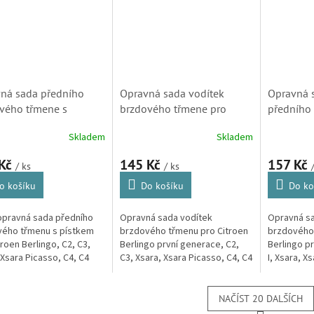
ná sada předního
Opravná sada vodítek
Opravná 
vého třmene s
brzdového třmene pro
předního
em pro Citroen
Citroen Berlingo, C2, C3, C4,
třmene pr
Skladem
Skladem
go, C2, C3, C4, Xsara
Xsara Picasso a C-Elysee
I, Xsara, 
so a C-Elysee (Bosch,
(443925, 810004)
Xsara Pic
 Kč
145 Kč
157 Kč
/ ks
/ ks
07)
443920)
o košíku
Do košíku
Do ko
opravná sada předního
Opravná sada vodítek
Opravná sa
vého třmenu s pístkem
brzdového třmenu pro Citroen
brzdového 
troen Berlingo, C2, C3,
Berlingo první generace, C2,
Berlingo p
 Xsara Picasso, C4, C4
C3, Xsara, Xsara Picasso, C4, C4
I, Xsara, X
, Nemo, DS3 a C3
Cactus, Nemo, DS3, C5 první
Peugeot Pa
o.
generace, C-Elysee a C3
Picasso.
NAČÍST 20 DALŠÍCH