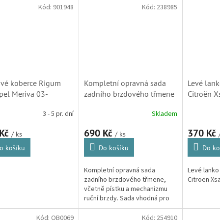
e kvalitou i vlastnostmi...
Partner)
originální 
Kód:
901948
Kód:
238985
třmenu do 
vé koberce Rigum
Kompletní opravná sada
Levé lank
pel Meriva 03-
zadního brzdového třmene
Citroën X
s pístkem, pro Citroen
kotouče 
3 - 5 pr. dní
Skladem
Berlingo, C2, C3, C4,
4745Z5)
C5(D4846K)X7), C6, C8,
 Kč
690 Kč
370 Kč
/ ks
/ ks
DS3 a Xsara Picasso
(D4846K)
o košíku
Do košíku
Do ko
Kompletní opravná sada
Levé lanko
zadního brzdového třmene,
Citroen Xsa
včetně pístku a mechanizmu
ruční brzdy. Sada vhodná pro
úplnou opravu třmene. Brzdový
třmen použit u modelů Citroen
Kód:
QB0069
Kód:
254910