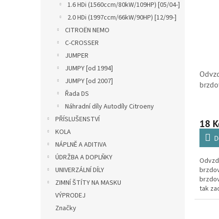
1.6 HDi (1560ccm/80kW/109HP) [05/04-]
2.0 HDi (1997ccm/66kW/90HP) [12/99-]
CITROËN NEMO
C-CROSSER
JUMPER
JUMPY [od 1994]
Odvzd
JUMPY [od 2007]
brzdo
Řada DS
29mm
Náhradní díly Autodíly Citroeny
PŘÍSLUŠENSTVÍ
18 
KOLA
D
NÁPLNĚ A ADITIVA
ÚDRŽBA A DOPLŇKY
Odvzd
brzdo
UNIVERZÁLNÍ DÍLY
brzdov
ZIMNÍ ŠTÍTY NA MASKU
tak za
VÝPRODEJ
Citroë
Značky