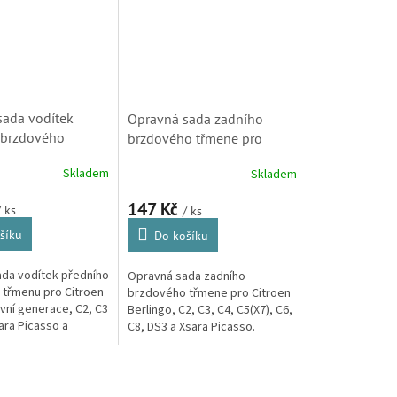
sada vodítek
Opravná sada zadního
 brzdového
brzdového třmene pro
o Berlingo, C2, C3
Citroen Berlingo, C2, C3, C4,
Skladem
Skladem
Xsara Break a
C5(X7), C6, C8, DS3 a Xsara
asso (808009,
Picasso S1
147 Kč
/ ks
/ ks
šíku
Do košíku
da vodítek předního
Opravná sada zadního
třmenu pro Citroen
brzdového třmene pro Citroen
rvní generace, C2, C3
Berlingo, C2, C3, C4, C5(X7), C6,
sara Picasso a
C8, DS3 a Xsara Picasso.
rtner.
(Peugeot Partner, 307, 407, 807,
3008)