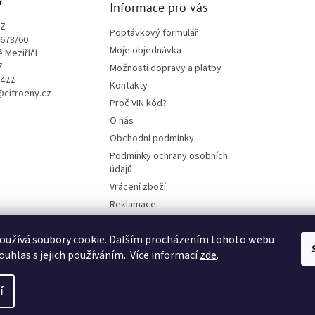
Y
Informace pro vás
CZ
Poptávkový formulář
1678/60
Moje objednávka
é Meziříčí
7
Možnosti dopravy a platby
9422
Kontakty
o@citroeny.cz
Proč VIN kód?
O nás
Obchodní podmínky
Podmínky ochrany osobních
údajů
Vrácení zboží
Reklamace
Mazací plán TOTAL
oužívá soubory cookie. Dalším procházením tohoto webu
BLOG
ouhlas s jejich používáním.. Více informací
zde
.
í