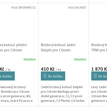
o. (Peugeot 307, 405,
generace, C3 Picasso, C4 první
Grand Pica
007, Partner)
i druhé generace, C8, DS3 a
generace, B
Kód:
BR09498721
Kód:
BG3653
Xsara Picasso.
druhé gene
vý kotouč přední
Brzdový kotouč zadní
Brzdový t
o pro Citroen
Delphi pro Citroën
TRW pro C
go, Xantia, Xsara,
Berlingo, C2, C3, C3 Pluriel
Picasso a
Skladem
Skladem
 Picasso, ZX (4249F0,
a Xsara Picasso (BG3653)
Partner, 
W6)
 Kč
410 Kč
1 870 
/ ks
/ ks
o košíku
Do košíku
Do ko
 lakovaný brzdový
Zadní brzdový kotouč Delphil
Levý zadní
 Brembo pro Citroen
pro Citroën Berlingo první i
pro Citroë
go první generace, BX,
druhé generace, C2, C3 první
Citroen Ber
, Xsara, Xsara Picasso a
generace, C3 Pluriel, C4 Sedan
generace a
některých motorizacích.
a Xsara Picasso. (Peugeot 307,
první gene