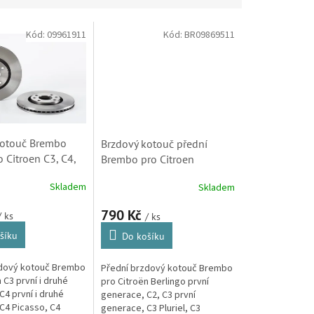
Kód:
09961911
Kód:
BR09869511
kotouč Brembo
Brzdový kotouč přední
o Citroen C3, C4,
Brembo pro Citroen
, C5, Berlingo,
Berlingo, C2. C3, C4, C5,
Skladem
Skladem
sara Picasso (
DS3, Xsara, Xsara Picasso
4249J6)
(4246W1, 09869514,
790 Kč
/ ks
/ ks
09869511)
šíku
Do košíku
zdový kotouč Brembo
Přední brzdový kotouč Brembo
 C3 první i druhé
pro Citroën Berlingo první
4 první i druhé
generace, C2, C3 první
C4 Picasso, C4
generace, C3 Pluriel, C3