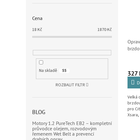
Cena
18
Kč
1870
Kč
Oprav
brzdo
pístk
Berlin
Picas
Na skladě
55
327
2549
D
ROZBALIT FILTR
Velká 
brzdo
pro Ci
BLOG
Xsara,
Cactus
Motory 1.2 PureTech EB2 – kompletní
Picass
průvodce olejem, rozvodovým
řemenem Wet Belt a prevencí
drahých oprav