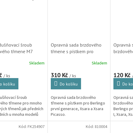
Berlingo,...
ušňovací šroub
Opravná sada brzdového
Opravná 
vého třmene M7
třmene s pístkem pro
brzdovéh
 (42844) S1
Berlingo a Xsara Picasso
Berlingo, 
Skladem
Skladem
(D41049C)
Xsara Bre
(254021,
Kč
310 Kč
120 Kč
/ ks
/ ks
o košíku
Do košíku
Do ko
ušňovací šroub
Opravná sada brzdového
Opravná s
vého třmene pro mnoho
třmene s pístkem pro Berlingo
brzdového 
ých třmenů jak předních
první generace, Xsara a Xsara
Berlingo p
dních u mnoha modelů
Picasso.
I, Xsara, X
n a Peugeot.
Peugeot Pa
Kód:
FK254907
Kód:
810004