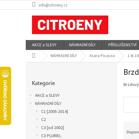
Přejít
info@citroeny.cz
na
obsah
AKCE a SLEVY
NÁHRADNÍ DÍLY
PŘÍSLUŠENSTVÍ
Domů
NÁHRADNÍ DÍLY
Xsara Picasso
1.6i 
P
Brzd
o
Přeskočit
s
Kategorie
kategorie
Brzdový 
t
r
AKCE a SLEVY
a
NÁHRADNÍ DÍLY
n
C1 [2005-2014]
n
í
C2
Ř
p
C3 [od 2002]
a
Dopor
a
C3 PLURIEL
z