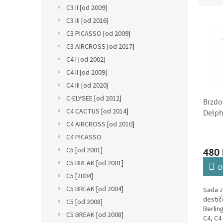
n
C3 II [od 2009]
e
e
V
n
C3 III [od 2016]
l
ý
í
C3 PICASSO [od 2009]
p
p
C3 AIRCROSS [od 2017]
i
r
C4 I [od 2002]
s
o
C4 II [od 2009]
p
d
r
u
C4 III [od 2020]
o
k
C-ELYSEE [od 2012]
Brzdo
d
t
C4 CACTUS [od 2014]
Delph
u
ů
Berlin
C4 AIRCROSS [od 2010]
k
Picass
C4 PICASSO
t
Xsara
ů
C5 [od 2001]
480
C5 BREAK [od 2001]
D
C5 [2004]
C5 BREAK [od 2004]
Sada z
destič
C5 [od 2008]
Berlin
C5 BREAK [od 2008]
C4, C4 