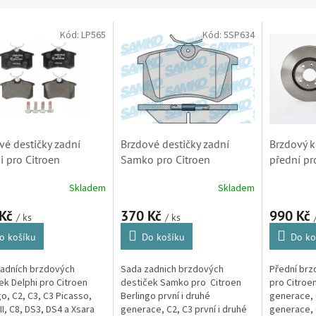
Kód:
LP565
Kód:
5SP634
vé destičky zadní
Brzdové destičky zadní
Brzdový 
i pro Citroen
Samko pro Citroen
přední pr
go, C2, C3, C3
Berlingo, C2, C3, C3
C4 Picasso
Skladem
Skladem
o, C3II, C4, C8, DS3 a
Picasso, C3II, C4, C8, DS3,
Xsara a X
 Picasso (LP565)
Xsara Picasso (LPR,
4246W2, 
 Kč
370 Kč
990 Kč
/ ks
/ ks
05P868)
o košíku
Do košíku
Do ko
adních brzdových
Sada zadnich brzdových
Přední br
ek Delphi pro Citroen
destiček Samko pro Citroen
pro Citroen
go, C2, C3, C3 Picasso,
Berlingo první i druhé
generace, C
II, C8, DS3, DS4 a Xsara
generace, C2, C3 první i druhé
generace, 