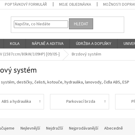
POPTÁVKOVÝ FORMULÁŘ
MOJE OBJEDNÁVKA
MOŽNOSTI DOPRAV
HLEDAT
KOLA
NÁPLNĚ A ADITIVA
ÚDRŽBA A DOPLŇKY
UNIVER
16V (1587ccm/80kW/109HP) [09/05-]
Brzdový systém
ový systém
systém, destičky, čelisti, kotouče, hydraulika, lanovody, čidla ABS, ESP
ABS a hydraulika
Parkovací brzda
P
učujeme
Nejlevnější
Nejdražší
Nejprodávanější
Abecedně