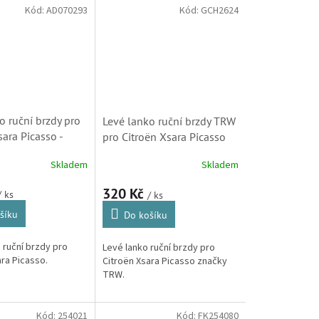
dodavatel tohoto
originální dodavatel tohoto
Kód:
AD070293
Kód:
GCH2624
prvovýroby.
třmenu do prvovýroby.
o ruční brzdy pro
Levé lanko ruční brzdy TRW
sara Picasso -
pro Citroën Xsara Picasso
(1987482319,
(1987477590, 4745P5) S1
Skladem
Skladem
320 Kč
/ ks
/ ks
šíku
Do košíku
 ruční brzdy pro
Levé lanko ruční brzdy pro
ra Picasso.
Citroën Xsara Picasso značky
TRW.
Kód:
254021
Kód:
FK254080