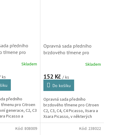
sada předního
Opravná sada předního
o třmene pro
brzdového třmene pro
C2, C3 I, Xsara,
Citroen C2, C3, C4, C4
Skladem
Skladem
ak, Xsara Picasso
Picasso, Xsara a Xsara
 442779) S1
Picasso (4427A3)
152 Kč
/ ks
/ ks
šíku
Do košíku
ada předního
Opravná sada předního
třmenu pro Citroen
brzdového třmene pro Citroen
rvní generace, C2, C3
C2, C3, C4, C4 Picasso, Xsara a
sara Picasso a
Xsara Picasso, v některých
rtner a 306.
motorizacích a provedeních
předních brzd. (Peugeot 1007,
Kód:
808009
Kód:
238022