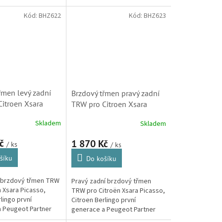
sso, C5 první
Picasso, C4 první i druhé
erlingo první i
generace, C5 první generace,
Kód:
BHZ622
Kód:
BHZ623
race,...
DS3, DS3 Cabrio,...
řmen levý zadní
Brzdový třmen pravý zadní
itroen Xsara
TRW pro Citroen Xsara
 Berlingo (Peugeot
Picasso a Berlingo (Peugeot
Skladem
Skladem
4400R2, BHZ622)
Partner, 4400R3, BHZ623)
Kč
1 870 Kč
/ ks
/ ks
šíku
Do košíku
 brzdový třmen TRW
Pravý zadní brzdový třmen
n Xsara Picasso,
TRW pro Citroën Xsara Picasso,
lingo první
Citroen Berlingo první
 Peugeot Partner
generace a Peugeot Partner
race. TRW je
první generace. TRW je