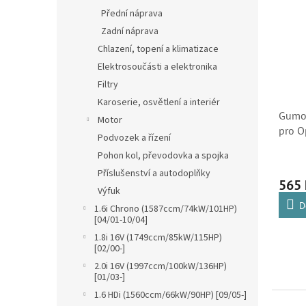
Kotouč
Přední náprava
Zadní náprava
Chlazení, topení a klimatizace
Elektrosoučásti a elektronika
Filtry
Karoserie, osvětlení a interiér
Gumo
Motor
pro O
Podvozek a řízení
Pohon kol, převodovka a spojka
Příslušenství a autodoplňky
565
Výfuk
D
1.6i Chrono (1587ccm/74kW/101HP)
[04/01-10/04]
1.8i 16V (1749ccm/85kW/115HP)
[02/00-]
2.0i 16V (1997ccm/100kW/136HP)
[01/03-]
1.6 HDi (1560ccm/66kW/90HP) [09/05-]