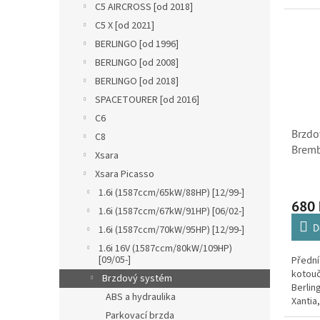
C5 AIRCROSS [od 2018]
Picass
807, 1
C5 X [od 2021]
BERLINGO [od 1996]
BERLINGO [od 2008]
BERLINGO [od 2018]
SPACETOURER [od 2016]
C6
Brzdo
C8
Bremb
Xsara
Berlin
Xsara Picasso
Xsara
1.6i (1587ccm/65kW/88HP) [12/99-]
4246
680
1.6i (1587ccm/67kW/91HP) [06/02-]
D
1.6i (1587ccm/70kW/95HP) [12/99-]
1.6i 16V (1587ccm/80kW/109HP)
[09/05-]
Přední
kotouč
Brzdový systém
Berlin
ABS a hydraulika
Xantia
ZX, v 
Parkovací brzda