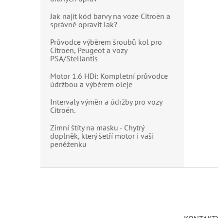
Jak najít kód barvy na voze Citroën a
správně opravit lak?
Průvodce výběrem šroubů kol pro
Citroën, Peugeot a vozy
PSA/Stellantis
Motor 1.6 HDi: Kompletní průvodce
údržbou a výběrem oleje
Intervaly výměn a údržby pro vozy
Citroën.
Zimní štíty na masku - Chytrý
doplněk, který šetří motor i vaši
peněženku
Z
á
p
a
t