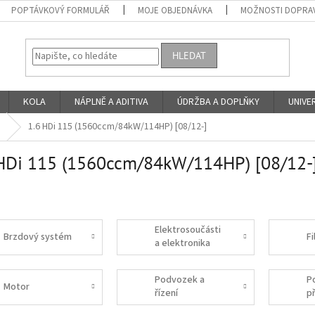
POPTÁVKOVÝ FORMULÁŘ
MOJE OBJEDNÁVKA
MOŽNOSTI DOPRAV
HLEDAT
KOLA
NÁPLNĚ A ADITIVA
ÚDRŽBA A DOPLŇKY
UNIVER
1.6 HDi 115 (1560ccm/84kW/114HP) [08/12-]
HDi 115 (1560ccm/84kW/114HP) [08/12-
Elektrosoučásti
Brzdový systém
Fi
a elektronika
Podvozek a
P
Motor
řízení
p
s