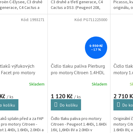
troën C-Elysee, C3 druhé
C3 druhé a třetí generace, C4
Picasso, kv
í generace, C4 Cactus a
Cactus a DS3. (Peugeot 208,
originálu,
Peugeot 208, 301 a 2008,
301 a 2008, Opel Crossland X)
Značka zar
rossland X)
životnost,
Kód:
1993271
Kód:
PG711225000
často...
1 350 Kč
–17 %
 tlaků výfukových
Čidlo tlaku paliva Pierburg
Čidlo tla
 Facet pro motory
pro motory Citroen 1.4HDi,
motory 1.
i, 1.4HDi, 2.0HDi a
1.6HDi a 2.0HDi
Citroen 
Skladem
Skladem
S
i Citroen - Peugeot
(9658227880) S1
71, 1993271,
 Kč
1 120 Kč
2 710 
/ ks
/ ks
1, 1618Z9, SK) S1
o košíku
Do košíku
Do ko
laků splalin před a za FAP
Čidlo tlaku paliva pro motory
Originální č
m pro motory Citroen -
Citroen - Peugeot 1.4HDi, 1.6HDi
motory Cit
t 1.4HDi, 1.6HDi, 2.0HDi a
16V, 1,6HDi 8V a 2.0HDi v
1.6HDi 8V, 