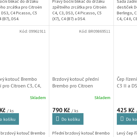
oční blikač do držáku
Pravý boční blikač do držáku
Sada zadní
ho zrcátka pro Citroën
zpětného zrcátka pro Citroën
destiček D
, DS3, C4 Picasso, C5
C4, C3, DS3, C4 Picasso, C5
Berlingo, C
4 (B7), DS4.
(X7), C4 (B7) a DS4.
C4, C4 II, 
Picasso. (
807, 1007, 
Kód:
09961911
Kód:
BR09869511
vý kotouč Brembo
Brzdový kotouč přední
Čep řízení
í pro Citroen C3, C4,
Brembo pro Citroen
C3 II a D
asso, C5, Berlingo,
Berlingo, C2. C3, C4, C5,
381792)
Skladem
Skladem
 a Xsara Picasso (
DS3, Xsara, Xsara Picasso
2, 4249J6)
(4246W1, 09869514,
 Kč
790 Kč
425 Kč
/ ks
/ ks
09869511)
o košíku
Do košíku
Do ko
í brzdový kotouč Brembo
Přední brzdový kotouč Brembo
Levý čep ř