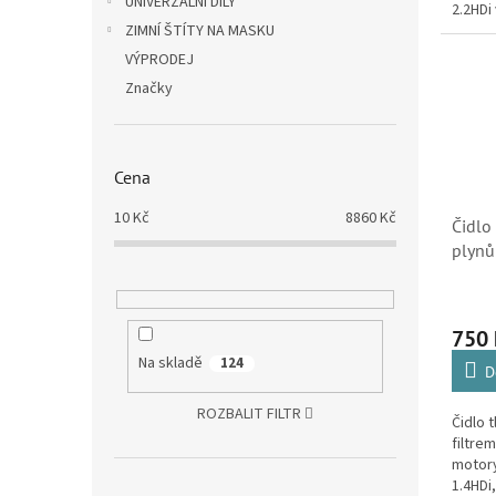
UNIVERZÁLNÍ DÍLY
2.2HDi
C3, C3
ZIMNÍ ŠTÍTY NA MASKU
C4 Pica
VÝPRODEJ
Značky
Cena
10
Kč
8860
Kč
Čidlo
plynů
1.4HD
Citro
SK)
750
Na skladě
124
D
ROZBALIT FILTR
Čidlo t
filtrem
motory
1.4HDi,