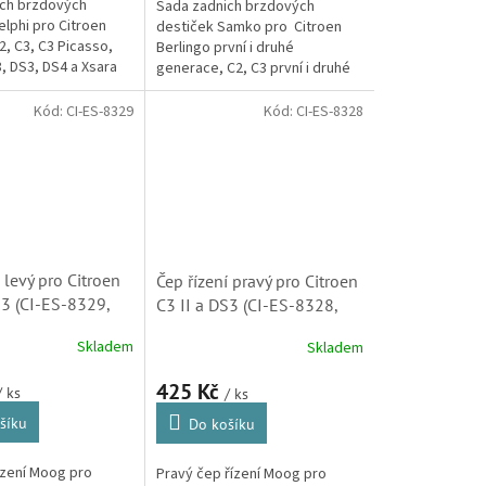
ch brzdových
Sada zadnich brzdových
elphi pro Citroen
destiček Samko pro Citroen
2, C3, C3 Picasso,
Berlingo první i druhé
C8, DS3, DS4 a Xsara
generace, C2, C3 první i druhé
Peugeot 307, 405,
generace, C3 Picasso, C4 první
Partner)
i druhé generace, C8, DS3 a
Kód:
CI-ES-8329
Kód:
CI-ES-8328
Xsara Picasso.
 levý pro Citroen
Čep řízení pravý pro Citroen
S3 (CI-ES-8329,
C3 II a DS3 (CI-ES-8328,
381791)
Skladem
Skladem
425 Kč
/ ks
/ ks
šíku
Do košíku
ízení Moog pro
Pravý čep řízení Moog pro