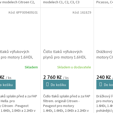
 v modelech Citroen C2,
modelech C1, C2, C3, C3
Picasso, C4
 Pluriel, C3 Picasso, C4,
Picasso, C4, C4 Picasso, C5,
Berlingo, C
sso, C5,...
Xsara, Xsara Picasso,
Jumpy a Ne
Kód:
6PP009409101
Kód:
1618Z9
Berlingo,...
 tlaků výfukových
Čidlo tlaků výfukových
Drážkový
 pro motory 1.6HDi,
plynů pro motory 1.6HDi,
motory Ci
i, 2.0HDi a 2.2HDi
1.4HDi, 2.0HDi a 2.2HDi
1.4HDi (
Skladem
Skladem u dodavatele
en - Peugeot (1618Z9,
Citroen - Peugeot (1618Z9)
 Kč
2 760 Kč
240 Kč
/ ks
/ ks
o košíku
Do košíku
Do ko
laků splalin před a za FAP
Čidlo tlaků splalin před a za FAP
Drážkový 
 Hella. pro
filtrem. originál Citroen -
pro motory
 Citroen - Peugeot
Peugeot pro motory
1.6HDi, 1.4H
 1.6HDi, 2.0HDi a 2.2HDi v
1.4HDi, 1.6HDi, 2.0HDi a 2.2HDi v
pohánějící 