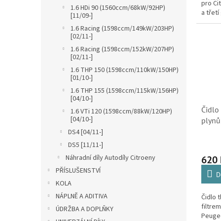
pro Ci
1.6 HDi 90 (1560ccm/68kW/92HP)
a třet
[11/09-]
DS3. (
1.6 Racing (1598ccm/149kW/203HP)
Opel C
[02/11-]
1.6 Racing (1598ccm/152kW/207HP)
[02/11-]
1.6 THP 150 (1598ccm/110kW/150HP)
[01/10-]
1.6 THP 155 (1598ccm/115kW/156HP)
[04/10-]
Čidlo
1.6 VTi 120 (1598ccm/88kW/120HP)
[04/10-]
plynů
1.6HD
DS4 [04/11-]
2.2HD
DS5 [11/11-]
(1032
Náhradní díly Autodíly Citroeny
620
49327
PŘÍSLUŠENSTVÍ
D
KOLA
NÁPLNĚ A ADITIVA
Čidlo t
filtre
ÚDRŽBA A DOPLŇKY
Peugeo