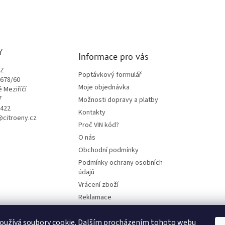
Y
Informace pro vás
CZ
Poptávkový formulář
1678/60
Moje objednávka
é Meziříčí
7
Možnosti dopravy a platby
9422
Kontakty
o@citroeny.cz
Proč VIN kód?
O nás
Obchodní podmínky
Podmínky ochrany osobních
údajů
Vrácení zboží
Reklamace
Mazací plán TOTAL
oužívá soubory cookie. Dalším procházením tohoto webu
BLOG