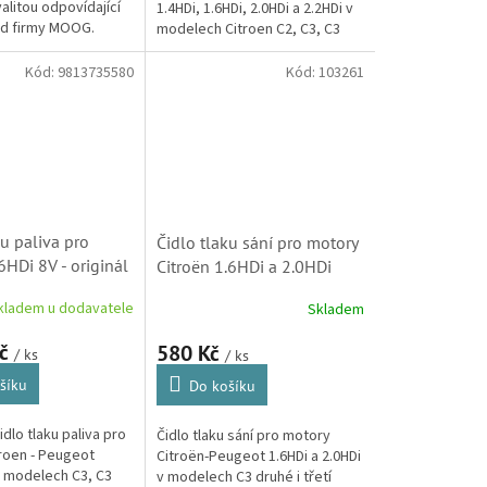
alitou odpovídající
1.4HDi, 1.6HDi, 2.0HDi a 2.2HDi v
 od firmy MOOG.
modelech Citroen C2, C3, C3
učující dlouhou
Pluriel, C3 Picasso, C4, C4
 pohodlnou montáž a
Picasso, C5, Berlingo,...
Kód:
9813735580
Kód:
103261
ku paliva pro
Čidlo tlaku sání pro motory
6HDi 8V - originál
Citroën 1.6HDi a 2.0HDi
(9813735580)
(9663480880, 1993261,
kladem u dodavatele
Skladem
493261, 1920QR)
Kč
580 Kč
/ ks
/ ks
šíku
Do košíku
idlo tlaku paliva pro
Čidlo tlaku sání pro motory
roen - Peugeot
Citroën-Peugeot 1.6HDi a 2.0HDi
v modelech C3, C3
v modelech C3 druhé i třetí