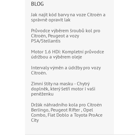
modele
BLOG
Plurie
Jak najít kód barvy na voze Citroën a
Picasso
správně opravit lak
Průvodce výběrem šroubů kol pro
Citroën, Peugeot a vozy
PSA/Stellantis
Motor 1.6 HDi: Kompletní průvodce
údržbou a výběrem oleje
Intervaly výměn a údržby pro vozy
Citroën.
Zimní štíty na masku - Chytrý
doplněk, který šetří motor i vaši
peněženku
Držák náhradního kola pro Citroën
Berlingo, Peugeot Rifter , Opel
Combo, Fiat Doblo a Toyota ProAce
City