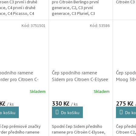
troen C3 první i druhé
pro Citroën Berlingo první
Citroën C3 
ce, C4 první i druhé
generace, C2, C3 první
ce, C4 Picasso, C4
generace, C3 Pluriel, C3
Picasso, C5 první
Picasso, C4 první i druhé
ce, Berlingo první i
generace, C5 první generace,
Kód:
3751501
Kód:
53586
generace,...
DS3, DS3 Cabrio,...
podního ramene
Čep spodního ramene
Čep spod
rder pro Citroen C-
Sidem pro Citroen C-Elysee
Moog 384
 a C3 II, C3 III, C4
a C3 II, C3 III, C4 Cactus a
C2,C3, C3
Skladem
Skladem
s a DS3 (364077)
DS3 (364077)
Picasso (
0868)
 Kč
330 Kč
275 Kč
/ ks
/ ks
o košíku
Do košíku
Do ko
í čep prémiové značky
Spodní čep Sidem předního
Čep předn
rder předního ramene
ramene pro Citroën C-Elysee,
Citroen C2,