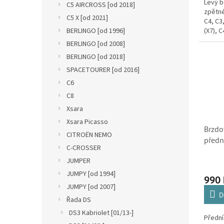
Levý b
C5 AIRCROSS [od 2018]
zpětné
C5 X [od 2021]
C4, C3
BERLINGO [od 1996]
(X7), C
BERLINGO [od 2008]
BERLINGO [od 2018]
SPACETOURER [od 2016]
C6
C8
Xsara
Xsara Picasso
Brzdo
CITROËN NEMO
předn
C-CROSSER
C4 Pic
JUMPER
Xsara
4246W
JUMPY [od 1994]
990
JUMPY [od 2007]
D
Řada DS
DS3 Kabriolet [01/13-]
Předn