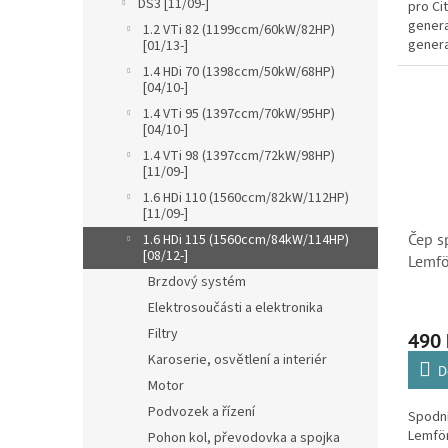
DS3 [11/09-]
pro Ci
genera
1.2 VTi 82 (1199ccm/60kW/82HP)
genera
[01/13-]
Grand 
1.4 HDi 70 (1398ccm/50kW/68HP)
genera
[04/10-]
druhé 
1.4 VTi 95 (1397ccm/70kW/95HP)
[04/10-]
1.4 VTi 98 (1397ccm/72kW/98HP)
[11/09-]
1.6 HDi 110 (1560ccm/82kW/112HP)
[11/09-]
Čep s
1.6 HDi 115 (1560ccm/84kW/114HP)
[08/12-]
Lemfö
Brzdový systém
Elysee
Cactu
Elektrosoučásti a elektronika
Filtry
490
Karoserie, osvětlení a interiér
D
Motor
Podvozek a řízení
Spodn
Lemfö
Pohon kol, převodovka a spojka