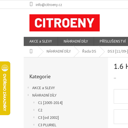
Přejít
info@citroeny.cz
na
obsah
AKCE a SLEVY
NÁHRADNÍ DÍLY
PŘÍSLUŠENSTVÍ
Domů
NÁHRADNÍ DÍLY
Řada DS
DS3 [11/09-]
P
1.6 
o
Přeskočit
s
Kategorie
kategorie
--
t
r
AKCE a SLEVY
a
NÁHRADNÍ DÍLY
n
C1 [2005-2014]
n
í
C2
p
C3 [od 2002]
a
C3 PLURIEL