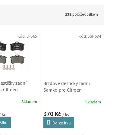
132
položek celkem
Kód:
LP565
Kód:
5SP634
estičky zadní
Brzdové destičky zadní
o Citroen
Samko pro Citroen
C2, C3, C3
Berlingo, C2, C3, C3
Skladem
Skladem
3II, C4, C8, DS3 a
Picasso, C3II, C4, C8, DS3,
asso (LP565)
Xsara Picasso (LPR,
370 Kč
/ ks
/ ks
05P868)
šíku
Do košíku