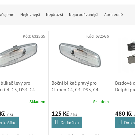
učujeme
Nejlevnější
Nejdražší
Nejprodávanější
Abecedně
Kód:
6325G5
Kód:
6325G6
 blikač levý pro
Boční blikač pravý pro
Brzdové d
ën C4, C3, DS3, C4
Citroën C4, C3, DS3, C4
Delphi pr
o, C5 (X7), C4 (B7),
Picasso, C5 (X7), C4 (B7),
Berlingo, 
Skladem
Skladem
6325G5, 180358002)
DS4 (6325G6, 3452150,
Picasso, C
180357002)
Xsara Pic
 Kč
125 Kč
480 Kč
/ ks
/ ks
o košíku
Do košíku
Do ko