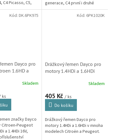
, C4 Picasso, C5,
generace, C4 první i druhé
4-Aircross, C-Elysee,
generace, C4 Picasso první i
mo. (Peugeot,...
druhé generace, C3 Picasso,
Kód:
DK.6PK975
Kód:
6PK1020K
C5...
 řemen Dayco pro
Drážkový řemen Dayco pro
troen 1.6HD a
motory 1.4HDi a 1.6HDi
5750YS, 6PK975)
(5750ZQ, 6PK1020K)
Skladem
Skladem
405 Kč
/ ks
/ ks
šíku
Do košíku
řemen značky Dayco
Drážkový řemen Dayco pro
 Citroen-Peugeot
motory 1.4HDi a 1.6HDi v mnoha
Di a 1.4HDi 16V,
modelech Citroën a Peugeot.
příslušenství