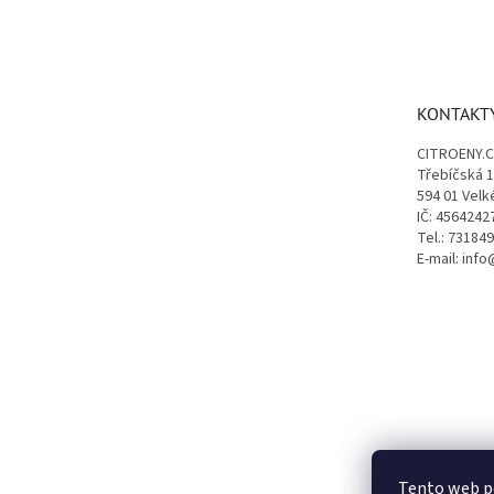
Z
á
p
a
t
KONTAKT
í
CITROENY.
Třebíčská 
594 01 Velk
IČ: 4564242
Tel.: 73184
E-mail: inf
Tento web p