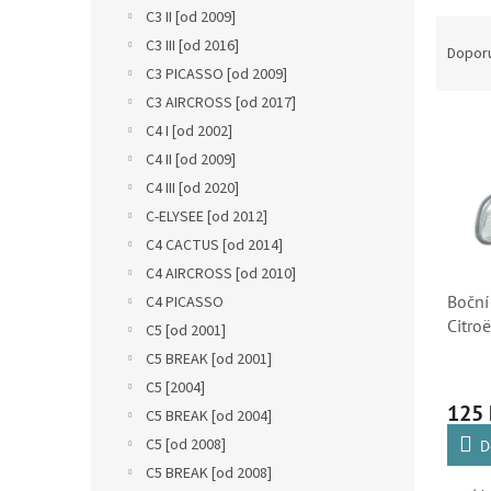
n
C3 II [od 2009]
Ř
e
C3 III [od 2016]
a
l
Dopor
z
C3 PICASSO [od 2009]
e
C3 AIRCROSS [od 2017]
V
n
C4 I [od 2002]
ý
í
C4 II [od 2009]
p
p
C4 III [od 2020]
i
r
s
o
C-ELYSEE [od 2012]
p
d
C4 CACTUS [od 2014]
r
u
C4 AIRCROSS [od 2010]
o
k
Boční
C4 PICASSO
d
t
Citro
C5 [od 2001]
u
ů
Picass
C5 BREAK [od 2001]
k
DS4 (
t
C5 [2004]
ů
125
C5 BREAK [od 2004]
C5 [od 2008]
D
C5 BREAK [od 2008]