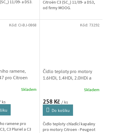
(SC_) 11/09- a DS3.
Citroën C3 (SC_) 11/09- a DS3,
od firmy MOOG.
Kód:
CI-BJ-0868
Kód:
73292
ního ramene,
Čidlo teploty pro motory
7 pro Citroen
1.6HDi, 1.4HDi, 2.0HDi a
 Pluriel a C3
2.2HDi Citroen - Peugeot
Skladem
Skladem
PE-BJ-3847, CI-BJ-
(1830292, 1338C1,
1830292, 530292, SK) S1
258 Kč
/ ks
/ ks
šíku
Do košíku
ího ramene pro
Čidlo teploty chladící kapaliny
C3, C3 Pluriel a C3
pro motory Citroen - Peugeot