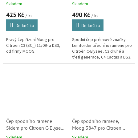
381791)
Elysee a C3 II, C3 III, C4
Skladem
Skladem
Cactus a DS3 (364077)
425 Kč
490 Kč
/ ks
/ ks
Do košíku
Do košíku
Pravý čep řízení Moog pro
Spodní čep prémiové značky
Citroën C3 (SC_) 11/09- a DS3,
Lemförder předního ramene pro
od firmy MOOG.
Citroën C-Elysee, C3 druhé a
třetí generace, C4 Cactus a DS3.
(Peugeot 208, 301 a 2008, Opel
Crossland X)
Čep spodního ramene
Čep spodního ramene,
Sidem pro Citroen C-Elysee
Moog 3847 pro Citroen
a C3 II, C3 III, C4 Cactus a
C2,C3, C3 Pluriel a C3
Skladem
Skladem