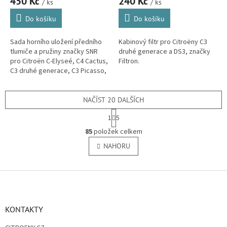
450 Kč
240 Kč
/ ks
/ ks
Do košíku
Do košíku
Sada horního uložení předního
Kabinový filtr pro Citroëny C3
tlumiče a pružiny značky SNR
druhé generace a DS3, značky
pro Citroën C-Elyseé, C4 Cactus,
Filtron.
C3 druhé generace, C3 Picasso,
DS3 a C3 Aircross.(Peugeot: 208
a 301)
NAČÍST 20 DALŠÍCH
S
1
5
t
O
r
85
položek celkem
v
á
l
NAHORU
n
á
k
o
d
v
Z
a
á
c
á
n
í
p
í
p
a
KONTAKTY
r
t
v