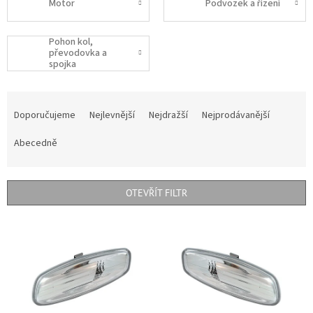
Motor
Podvozek a řízení
Pohon kol,
převodovka a
spojka
Ř
a
Doporučujeme
Nejlevnější
Nejdražší
Nejprodávanější
z
e
Abecedně
n
í
p
OTEVŘÍT FILTR
r
o
V
d
ý
u
p
k
i
t
s
ů
p