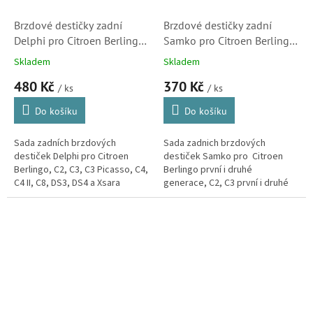
Brzdové destičky zadní
Brzdové destičky zadní
Delphi pro Citroen Berlingo,
Samko pro Citroen Berlingo,
C2, C3, C3 Picasso, C3II, C4,
C2, C3, C3 Picasso, C3II, C4,
Skladem
Skladem
C8, DS3 a Xsara Picasso
C8, DS3, Xsara Picasso (LPR,
480 Kč
370 Kč
(LP565)
05P868)
/ ks
/ ks
Do košíku
Do košíku
Sada zadních brzdových
Sada zadnich brzdových
destiček Delphi pro Citroen
destiček Samko pro Citroen
Berlingo, C2, C3, C3 Picasso, C4,
Berlingo první i druhé
C4 II, C8, DS3, DS4 a Xsara
generace, C2, C3 první i druhé
Picasso. (Peugeot 307, 405,
generace, C3 Picasso, C4 první i
807, 1007, Partner)
druhé generace, C8, DS3 a Xsara
Picasso.