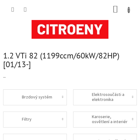
Přejít
NÁKUP
na
obsah
KOŠÍK
1.2 VTi 82 (1199ccm/60kW/82HP)
[01/13-]
--
Elektrosoučásti a
Brzdový systém
elektronika
Karoserie,
Filtry
osvětlení a interiér