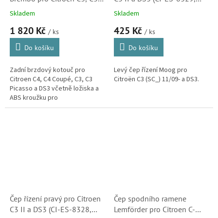
Picasso, C4 a DS3 (424919,
381792)
Skladem
Skladem
424932)
1 820 Kč
425 Kč
/ ks
/ ks
Do košíku
Do košíku
Zadní brzdový kotouč pro
Levý čep řízení Moog pro
Citroen C4, C4 Coupé, C3, C3
Citroën C3 (SC_) 11/09- a DS3.
Picasso a DS3 včetně ložiska a
ABS kroužku pro
snímač. (Peugeot 207, 208,
2008, 307)
Čep řízení pravý pro Citroen
Čep spodního ramene
C3 II a DS3 (CI-ES-8328,
Lemförder pro Citroen C-