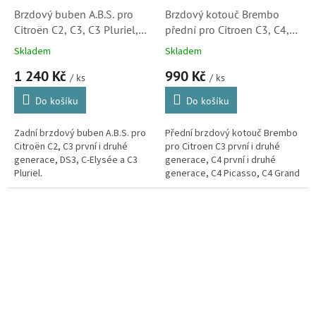
Brzdový buben A.B.S. pro
Brzdový kotouč Brembo
Citroën C2, C3, C3 Pluriel,
přední pro Citroen C3, C4,
DS3 a C-Elysée (424746)
C4 Picasso, C5, Berlingo,
Skladem
Skladem
Xsara a Xsara Picasso (
1 240 Kč
990 Kč
4246W2, 4249J6)
/ ks
/ ks
Do košíku
Do košíku
Zadní brzdový buben A.B.S. pro
Přední brzdový kotouč Brembo
Citroën C2, C3 první i druhé
pro Citroen C3 první i druhé
generace, DS3, C-Elysée a C3
generace, C4 první i druhé
Pluriel.
generace, C4 Picasso, C4 Grand
Picasso, C5 první generace,
Berlingo první i druhé
generace,...