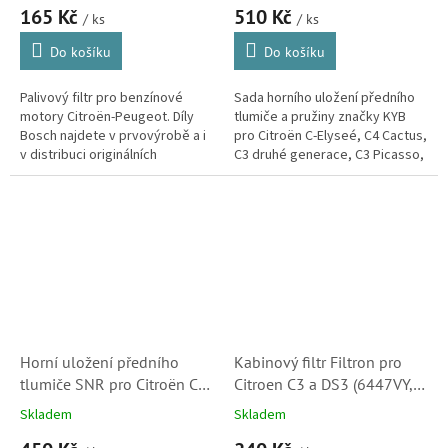
165 Kč
510 Kč
/ ks
/ ks
Do košíku
Do košíku
Palivový filtr pro benzínové
Sada horního uložení předního
motory Citroën-Peugeot. Díly
tlumiče a pružiny značky KYB
Bosch najdete v prvovýrobě a i
pro Citroën C-Elyseé, C4 Cactus,
v distribuci originálních
C3 druhé generace, C3 Picasso,
náhradních dílů automobilky
DS3 a C3 Aircross.(Peugeot: 208
Citroën, máte tedy jistotu
a 301)
správné...
Horní uložení předního
Kabinový filtr Filtron pro
tlumiče SNR pro Citroën C-
Citroen C3 a DS3 (6447VY,
Elyseé, C4 Cactus, C3 II., C3
6447VX, 1609428080,
Skladem
Skladem
Picasso, DS3 a C3 Aircross
1609428180) S2