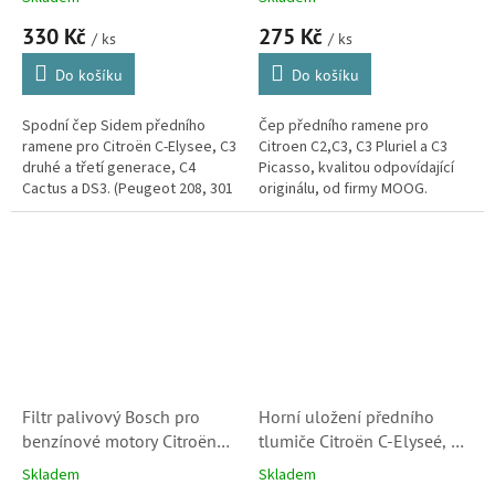
DS3 (364077)
Picasso (PE-BJ-3847, CI-BJ-
330 Kč
275 Kč
0868)
/ ks
/ ks
Do košíku
Do košíku
Spodní čep Sidem předního
Čep předního ramene pro
ramene pro Citroën C-Elysee, C3
Citroen C2,C3, C3 Pluriel a C3
druhé a třetí generace, C4
Picasso, kvalitou odpovídající
Cactus a DS3. (Peugeot 208, 301
originálu, od firmy MOOG.
a 2008, Opel Crossland X)
Značka zaručující dlouhou
životnost, pohodlnou montáž a
často...
Filtr palivový Bosch pro
Horní uložení předního
benzínové motory Citroën
tlumiče Citroën C-Elyseé, C4
(1567C6, 0450902161,
Cactus, C3 II., C3 Picasso,
Skladem
Skladem
0450905287)
DS3 a C3 Aircross