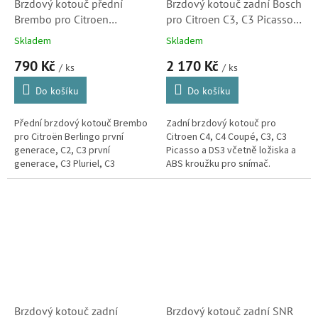
Brzdový kotouč přední
Brzdový kotouč zadní Bosch
Brembo pro Citroen
pro Citroen C3, C3 Picasso,
Berlingo, C2. C3, C4, C5,
C4, DS3 (424919,
Skladem
Skladem
DS3, Xsara, Xsara Picasso
0986479275, 424932)
790 Kč
2 170 Kč
(4246W1, 09869514,
/ ks
/ ks
09869511)
Do košíku
Do košíku
Přední brzdový kotouč Brembo
Zadní brzdový kotouč pro
pro Citroën Berlingo první
Citroen C4, C4 Coupé, C3, C3
generace, C2, C3 první
Picasso a DS3 včetně ložiska a
generace, C3 Pluriel, C3
ABS kroužku pro snímač.
Picasso, C4 první i druhé
Značka Bosch je dodavatelem
generace, C5 první generace,
brzdových systémů do
DS3, DS3 Cabrio,...
prvovýroby...
Brzdový kotouč zadní
Brzdový kotouč zadní SNR