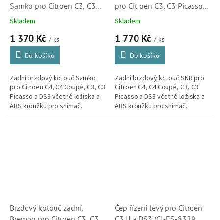
Samko pro Citroen C3, C3
pro Citroen C3, C3 Picasso,
Picasso, C4 a DS3
C4, DS3 (424919,
Skladem
Skladem
(C1013PCA, 424919,
KF15957U, 424932)
1 370 Kč
1 770 Kč
424932)
/ ks
/ ks
Do košíku
Do košíku
Zadní brzdový kotouč Samko
Zadní brzdový kotouč SNR pro
pro Citroen C4, C4 Coupé, C3, C3
Citroen C4, C4 Coupé, C3, C3
Picasso a DS3 včetně ložiska a
Picasso a DS3 včetně ložiska a
ABS kroužku pro snímač.
ABS kroužku pro snímač.
(Peugeot 207, 208, 2008, 307)
(Peugeot 207, 208, 2008, 307)
Brzdový kotouč zadní,
Čep řízení levý pro Citroen
Brembo pro Citroen C3, C3
C3 II a DS3 (CI-ES-8329,