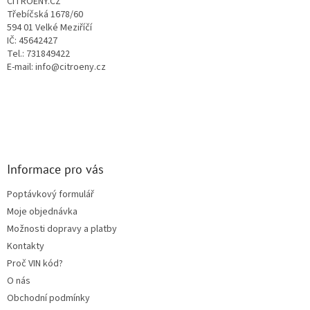
CITROENY.CZ
í
k
Třebíčská 1678/60
y
594 01 Velké Meziříčí
v
IČ: 45642427
ý
Tel.: 731849422
p
E-mail: info@citroeny.cz
i
s
u
Informace pro vás
Poptávkový formulář
Moje objednávka
Možnosti dopravy a platby
Kontakty
Proč VIN kód?
O nás
Obchodní podmínky