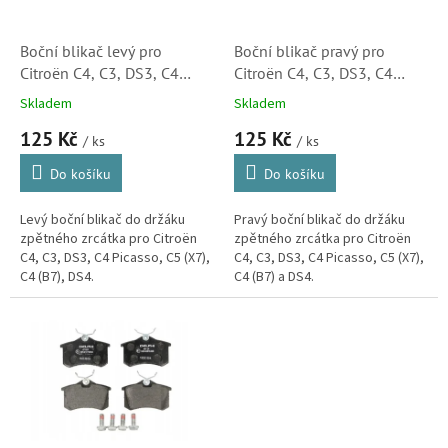
r
o
d
Boční blikač levý pro
Boční blikač pravý pro
u
Citroën C4, C3, DS3, C4
Citroën C4, C3, DS3, C4
k
Picasso, C5 (X7), C4 (B7),
Picasso, C5 (X7), C4 (B7),
Skladem
Skladem
t
DS4 (6325G5, 180358002)
DS4 (6325G6, 3452150,
125 Kč
125 Kč
ů
180357002)
/ ks
/ ks
Do košíku
Do košíku
Levý boční blikač do držáku
Pravý boční blikač do držáku
zpětného zrcátka pro Citroën
zpětného zrcátka pro Citroën
C4, C3, DS3, C4 Picasso, C5 (X7),
C4, C3, DS3, C4 Picasso, C5 (X7),
C4 (B7), DS4.
C4 (B7) a DS4.