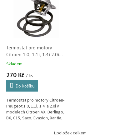
r
p
o
i
d
s
u
p
k
r
t
o
ů
d
Termostat pro motory
u
Citroen 1.0, 1.1i, 1.4i 2.0i
k
(133811, 133844,
Skladem
t
313688D50)
270 Kč
ů
/ ks
Do košíku
Termostat pro motory Citroen-
Peugeot 1.0, 1.1i, 1.4i a 2.0i v
modelech Citroen AX, Berlingo,
BX, C15, Saxo, Evasion, Xantia,
ZX, Xsara, Xsara Picasso,
Jumper a XM.
1
položek celkem
O