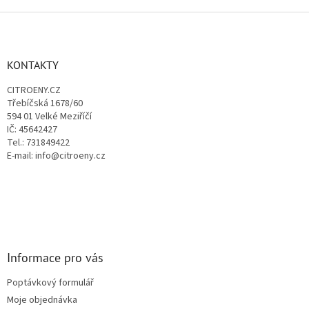
v
l
Z
á
á
d
p
a
a
KONTAKTY
c
t
í
CITROENY.CZ
í
p
Třebíčská 1678/60
r
594 01 Velké Meziříčí
v
IČ: 45642427
k
Tel.: 731849422
y
E-mail: info@citroeny.cz
v
ý
p
i
s
u
Informace pro vás
Poptávkový formulář
Moje objednávka