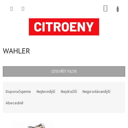
Přejít
NÁKUP
na
obsah
KOŠÍK
WAHLER
OTEVŘÍT FILTR
Ř
a
Doporučujeme
Nejlevnější
Nejdražší
Nejprodávanější
z
e
Abecedně
n
í
V
p
ý