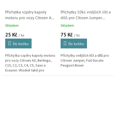
Příchytka vzpěry kapoty
Příchytky 10ks vnějších lišt a
motoru pro vozy Citroen AX,
dílů pro Citroen Jumper
Berlingo, C15, C2, C3, C4,
(Ducato, Boxer, C10093,
Skladem
Skladem
C5, Saxo a Evasion
856543)
25 Kč
75 Kč
(792834)
/ ks
/ ks
Do košíku
Do košíku
Příchytka vzpěry kapoty motoru
Příchytky vnějších lišt a dílů pro
pro vozy Citroen AX, Berlingo,
Citroen Jumper, Fiat Ducato
C15, C2, C3, C4, C5, Saxo a
Peugeot Boxer.
Evasion. Vhodné také pro
Peugeot 1007, 106, 3008, 306,
407, 5008, 605, 806 a Partner.