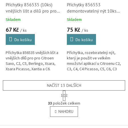
Příchytky 856535 (10ks)
Příchytky 856553
vnějších lišt a dílů pro pro
demontovatelný nýt 10ks
Citroen Saxo, C2, C5,
pro Citroën C2, C3, C4, C4
Skladem
Skladem
Berlingo, Xsara, Xsara
Picasso, C5, C4 Aircross,
67 Kč
75 Kč
Picasso, Xantia a C6
Jumpy, DS3, DS4, DS5.
/ ks
/ ks
(856535)
Do košíku
Do košíku
Příchytka 856535 vnějších lišt a
Příchytka, rozebiratelný nýt,
vnějších dílů pro pro Citroen
který je použit ve velkém
Saxo, C2, C5, Berlingo, Xsara,
množství aplikací u Citroenu C2,
Xsara Picasso, Xantia a C6.
C3, C4, C4 Picasso, C5, C6, C3
(Peugeot 306, 406, 407, Partner)
Picasso, C4 Aircross, Jumpy, C-
Elysee, DS3, DS4 a DS5....
NAČÍST 13 DALŠÍCH
S
1
2
t
O
r
33
položek celkem
v
á
l
NAHORU
n
á
k
o
d
v
Z
a