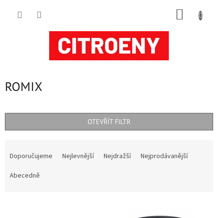
Přejít
NÁKUP
na
obsah
KOŠÍK
ROMIX
OTEVŘÍT FILTR
Ř
a
Doporučujeme
Nejlevnější
Nejdražší
Nejprodávanější
z
e
Abecedně
n
í
V
p
ý