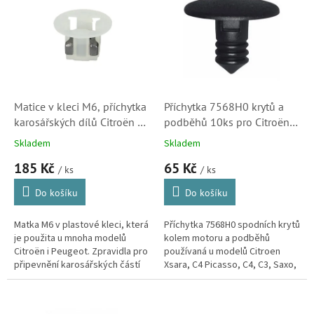
r
p
o
i
d
s
u
p
k
r
t
o
ů
d
Matice v kleci M6, příchytka
Příchytka 7568H0 krytů a
u
karosářských dílů Citroën a
podběhů 10ks pro Citroën
k
Peugeot, balení 5ks
Xsara, C4 Picasso, C4, C3,
Skladem
Skladem
t
(7481GP)
Saxo, C8, C15, Xsara
185 Kč
65 Kč
ů
Picasso a Berlingo (7568G9)
/ ks
/ ks
Do košíku
Do košíku
Matka M6 v plastové kleci, která
Příchytka 7568H0 spodních krytů
je použita u mnoha modelů
kolem motoru a podběhů
Citroën i Peugeot. Zpravidla pro
používaná u modelů Citroen
připevnění karosářských částí
Xsara, C4 Picasso, C4, C3, Saxo,
kolem nárazníků, krytů kolem
C8, BX, C15, Xsara Picasso a
chladiče nebo krytů pod...
Berlingo první generace.