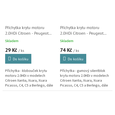
Příchytka krytu motoru
Příchytka krytu motoru
2.0HDi Citroen - Peugeot
2.0HDi Citroen - Peugeot
(013711)
(0137F6)
Skladem
Skladem
29 Kč
74 Kč
/ ks
/ ks
Do košíku
Do košíku
Příchytka - klobouček krytu
Příchytka - gumový silentblok
motoru 2.0HDi v modelech
krytu motoru 2.0HDi v modelech
Citroen Xantia, Xsara, Xsara
Citroen Xantia, Xsara, Xsara
Picasso, C4, C5 a Berlingo, dále
Picasso, C4, C5 a Berlingo, dále
ve vozech Peugeot 206, 306,
ve vozech Peugeot 206, 306,
307, 406, 607 a Partner.
307, 406, 607 a Partner.