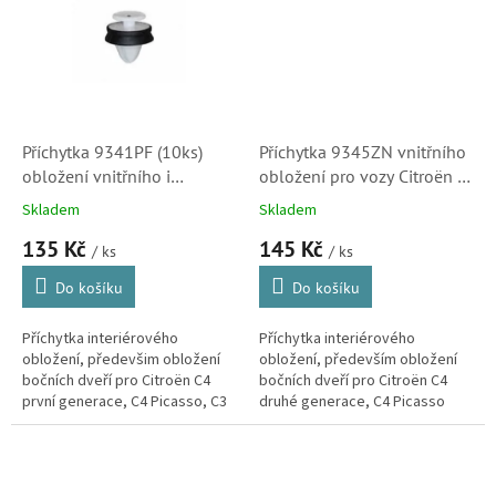
Příchytka 9341PF (10ks)
Příchytka 9345ZN vnitřního
obložení vnitřního i
obložení pro vozy Citroën a
vnějšího pro pro Citroën C4
Peugeot (balení 5ks)
Skladem
Skladem
Picasso, C4, C3, C5 (X7),
135 Kč
145 Kč
Berlingo (6991Y8)
/ ks
/ ks
Do košíku
Do košíku
Příchytka interiérového
Příchytka interiérového
obložení, předevšim obložení
obložení, především obložení
bočních dveří pro Citroën C4
bočních dveří pro Citroën C4
první generace, C4 Picasso, C3
druhé generace, C4 Picasso
Picasso, C3 druhé generace, C5
druhé generace, C4 Cactus, C-
druhé generace (X7), DS3, DS4,...
Elysee, DS4 a DS5. (Peugeot
2008, 208,...