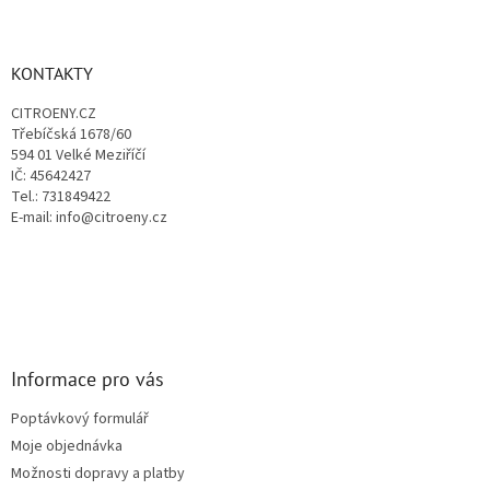
á
c
á
n
í
p
í
p
a
KONTAKTY
r
t
v
CITROENY.CZ
í
k
Třebíčská 1678/60
y
594 01 Velké Meziříčí
v
IČ: 45642427
ý
Tel.: 731849422
p
E-mail: info@citroeny.cz
i
s
u
Informace pro vás
Poptávkový formulář
Moje objednávka
Možnosti dopravy a platby