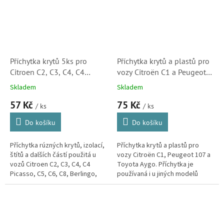
Příchytka krytů 5ks pro
Příchytka krytů a plastů pro
Citroen C2, C3, C4, C4
vozy Citroën C1 a Peugeot
Picasso, C5, C6, C8,
107 (10ks, 6822QP)
Skladem
Skladem
Berlingo, Xsara, Jumpy a
57 Kč
75 Kč
DS3 (703018, C30719)
/ ks
/ ks
Do košíku
Do košíku
Příchytka rúzných krytů, izolací,
Příchytka krytů a plastů pro
štítů a dalších částí použitá u
vozy Citroën C1, Peugeot 107 a
vozů Citroen C2, C3, C4, C4
Toyota Aygo. Příchytka je
Picasso, C5, C6, C8, Berlingo,
používaná i u jiných modelů
Xsara, Jumpy, C4 Cactus, C-
Toyota a Mazda.
Elysee, Evasion a DS3.