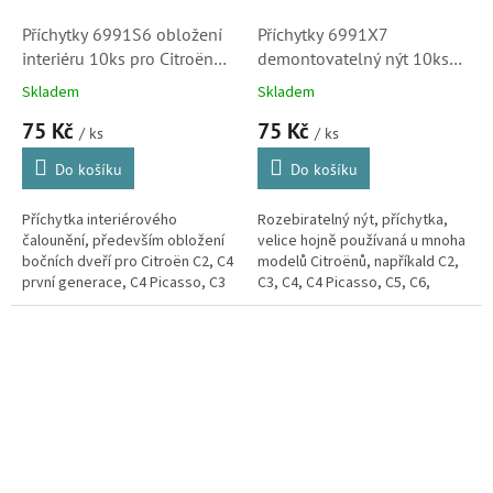
Příchytky 6991S6 obložení
Příchytky 6991X7
interiéru 10ks pro Citroën
demontovatelný nýt 10ks
C2, C4 Picasso, C4, C3, C5,
pro Citroën C2, C3, C4, C4
Skladem
Skladem
C6, C8, Xsara Picasso a
Picasso, C5, C6, Xsara, C-
75 Kč
75 Kč
Berlingo (6991Z1)
ELYSEE, DS3, Jumpy
/ ks
/ ks
(6991X7, A17156)
Do košíku
Do košíku
Příchytka interiérového
Rozebiratelný nýt, příchytka,
čalounění, především obložení
velice hojně používaná u mnoha
bočních dveří pro Citroën C2, C4
modelů Citroënů, napříkald C2,
první generace, C4 Picasso, C3
C3, C4, C4 Picasso, C5, C6,
první generace, C3 Pluriel, C8,
Xsara, C-ELYSEE, DS3 a Jumpy.
Xsara Picasso, C5 první...
Nýt byl použit především v...