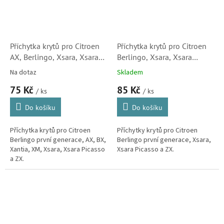
Příchytka krytů pro Citroen
Příchytka krytů pro Citroen
AX, Berlingo, Xsara, Xsara
Berlingo, Xsara, Xsara
Picasso, BX, Xantia a ZX
Picasso a ZX (5ks, 699081,
Na dotaz
Skladem
(5ks, 8220EF, C60153)
C60155)
75 Kč
85 Kč
/ ks
/ ks
Do košíku
Do košíku
Příchytka krytů pro Citroen
Příchytky krytů pro Citroen
Berlingo první generace, AX, BX,
Berlingo první generace, Xsara,
Xantia, XM, Xsara, Xsara Picasso
Xsara Picasso a ZX.
a ZX.