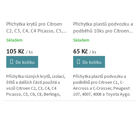
Příchytka krytů pro Citroen
Příchytka plastů podvozku a
C2, C3, C4, C4 Picasso, C5,
podběhů 10ks pro Citroen
C6, C8, Berlingo, Xsara,
C1, C4-Aircross a C-Crosser
Skladem
Skladem
Jumpy a DS3 (703016,
(6822N2, 7401HT)
105 Kč
65 Kč
C30718)
/ ks
/ ks
Do košíku
Do košíku
Příchytka rúzných krytů, izolací,
Příchytka plastů podvozku a
štítů a dalších částí použitá u
podběhů pro Citroen C1, C-
vozů Citroen C2, C3, C4, C4
Aircross a C-Crosser, Peugeot
Picasso, C5, C6, C8, Berlingo,
107, 4007, 4008 a Toyota Aygo.
Xsara, Jumpy, C4 Cactus, C-
Příchytka je také použita u
Elysee, Evasion a DS3.
mnoha dalších modelů značek...