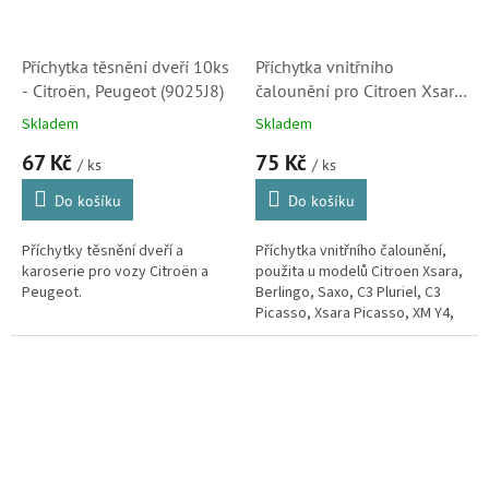
Příchytka těsnění dveří 10ks
Příchytka vnitřního
- Citroën, Peugeot (9025J8)
čalounění pro Citroen Xsara,
Berlingo, Saxo, C3 Picasso,
Skladem
Skladem
Xsara Picasso, XM, C5
67 Kč
75 Kč
(10ks)
/ ks
/ ks
Do košíku
Do košíku
Příchytky těsnění dveří a
Příchytka vnitřního čalounění,
karoserie pro vozy Citroën a
použita u modelů Citroen Xsara,
Peugeot.
Berlingo, Saxo, C3 Pluriel, C3
Picasso, Xsara Picasso, XM Y4,
C5.