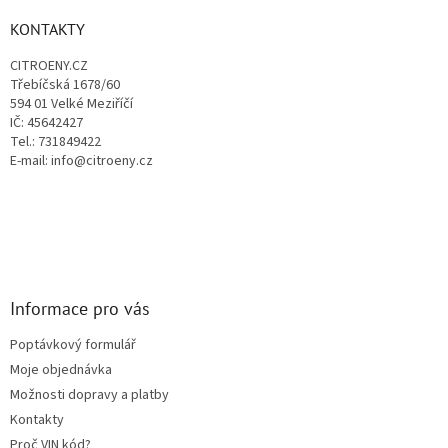
p
í
p
a
KONTAKTY
r
t
v
CITROENY.CZ
í
k
Třebíčská 1678/60
y
594 01 Velké Meziříčí
v
IČ: 45642427
ý
Tel.: 731849422
p
E-mail: info@citroeny.cz
i
s
u
Informace pro vás
Poptávkový formulář
Moje objednávka
Možnosti dopravy a platby
Kontakty
Proč VIN kód?