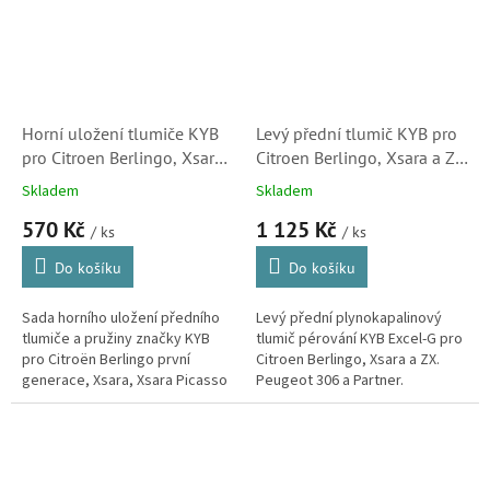
Horní uložení tlumiče KYB
Levý přední tlumič KYB pro
pro Citroen Berlingo, Xsara,
Citroen Berlingo, Xsara a ZX
Xsara Picasso a ZX
(5202P9, 333839)
Skladem
Skladem
(503181,503173)
570 Kč
1 125 Kč
/ ks
/ ks
Do košíku
Do košíku
Sada horního uložení předního
Levý přední plynokapalinový
tlumiče a pružiny značky KYB
tlumič pérování KYB Excel-G pro
pro Citroën Berlingo první
Citroen Berlingo, Xsara a ZX.
generace, Xsara, Xsara Picasso
Peugeot 306 a Partner.
a ZX. (Peugeot Partner)