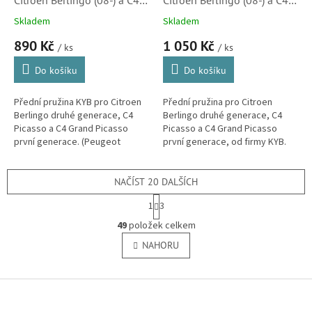
Picasso (07-13)
Picasso (07-13) (5002PJ,
Skladem
Skladem
(5002PE,5002PF,5002VS)
5002PK, 5002PL)
890 Kč
1 050 Kč
/ ks
/ ks
Do košíku
Do košíku
Přední pružina KYB pro Citroen
Přední pružina pro Citroen
Berlingo druhé generace, C4
Berlingo druhé generace, C4
Picasso a C4 Grand Picasso
Picasso a C4 Grand Picasso
první generace. (Peugeot
první generace, od firmy KYB.
Partner)
(Peugeot Partner)
NAČÍST 20 DALŠÍCH
S
1
3
t
O
r
49
položek celkem
v
á
l
NAHORU
n
á
k
o
d
v
Z
a
á
c
á
n
í