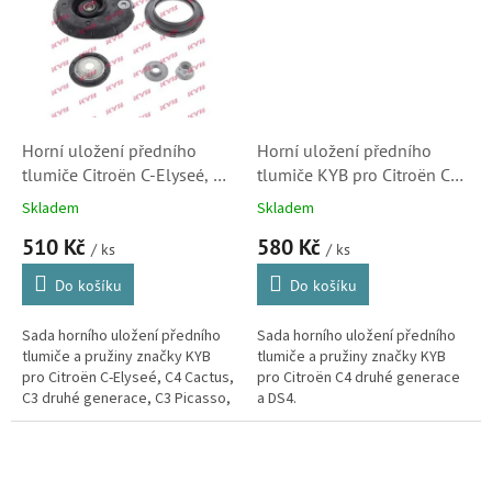
Horní uložení předního
Horní uložení předního
tlumiče Citroën C-Elyseé, C4
tlumiče KYB pro Citroën C4
Cactus, C3 II., C3 Picasso,
(B9) a DS4 (5038G4)
Skladem
Skladem
DS3 a C3 Aircross
510 Kč
580 Kč
/ ks
/ ks
Do košíku
Do košíku
Sada horního uložení předního
Sada horního uložení předního
tlumiče a pružiny značky KYB
tlumiče a pružiny značky KYB
pro Citroën C-Elyseé, C4 Cactus,
pro Citroën C4 druhé generace
C3 druhé generace, C3 Picasso,
a DS4.
DS3 a C3 Aircross.(Peugeot: 208
a 301)