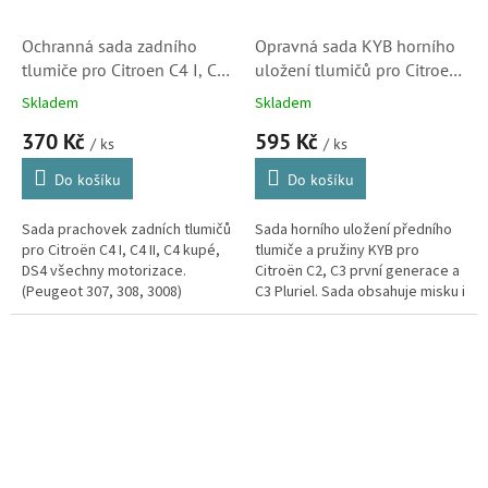
Ochranná sada zadního
Opravná sada KYB horního
tlumiče pro Citroen C4 I, C4
uložení tlumičů pro Citroen
II, C4 kupé, DS4 (910095,
C2, C3 a C3 Pluriel (503196)
Skladem
Skladem
525442)
370 Kč
595 Kč
/ ks
/ ks
Do košíku
Do košíku
Sada prachovek zadních tlumičů
Sada horního uložení předního
pro Citroën C4 I, C4 II, C4 kupé,
tlumiče a pružiny KYB pro
DS4 všechny motorizace.
Citroën C2, C3 první generace a
(Peugeot 307, 308, 3008)
C3 Pluriel. Sada obsahuje misku i
ložisko. (Peugeot 1007)