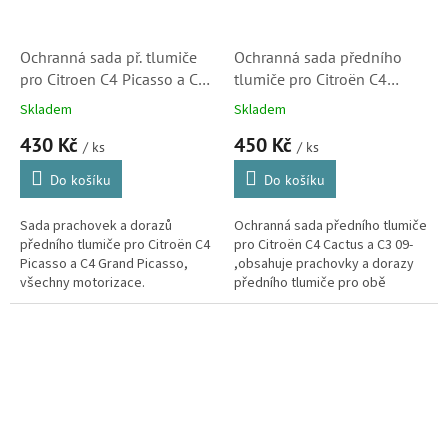
Ochranná sada př. tlumiče
Ochranná sada předního
pro Citroen C4 Picasso a C4
tlumiče pro Citroën C4
Grand Picasso (525431) S1
Cactus a C3 09- (525448,
Skladem
Skladem
910197)
430 Kč
450 Kč
/ ks
/ ks
Do košíku
Do košíku
Sada prachovek a dorazů
Ochranná sada předního tlumiče
předního tlumiče pro Citroën C4
pro Citroën C4 Cactus a C3 09-
Picasso a C4 Grand Picasso,
,obsahuje prachovky a dorazy
všechny motorizace.
předního tlumiče pro obě
strany.