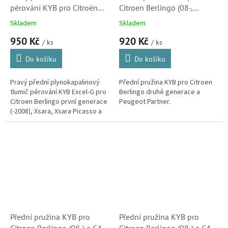
pérování KYB pro Citroën
Citroen Berlingo (08-,
Berlingo (MF), Xsara, Xsara
5002XF)
Skladem
Skladem
Picasso a ZX (333729,
950 Kč
920 Kč
5202GH, 5202GK, 5202GQ)
/ ks
/ ks
S1
Do košíku
Do košíku
Pravý přední plynokapalinový
Přední pružina KYB pro Citroen
tlumič pérování KYB Excel-G pro
Berlingo druhé generace a
Citroen Berlingo první generace
Peugeot Partner.
(-2008), Xsara, Xsara Picasso a
ZX. (Peugeot Partner)
Přední pružina KYB pro
Přední pružina KYB pro
Citroen Berlingo (08-) a C4
Citroen Berlingo (08-) a C4