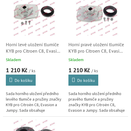
r
p
o
i
d
s
u
p
k
r
t
o
ů
d
Horní levé uložení tlumiče
Horní pravé uložení tlumiče
u
KYB pro Citroen C8, Evasion
KYB pro Citroen C8, Evasion
k
Jumpy (SM1916, 503168)
Jumpy (SM1917, 503169)
Skladem
Skladem
t
1 210 Kč
1 210 Kč
ů
/ ks
/ ks
Do košíku
Do košíku
Sada horního uložení předního
Sada horního uložení předního
levého tlumiče a pružiny značky
pravého tlumiče a pružiny
KYB pro Citroën C8, Evasion a
značky KYB pro Citroën C8,
Jumpy. Sada obsahuje
Evasion a Jumpy. Sada obsahuje
silentblok i ložisko. (Peugeot
silentblok i ložisko. (Peugeot
806, 807, Expert, Fiat Ulysse,...
806, 807, Expert, Fiat Ulysse,...