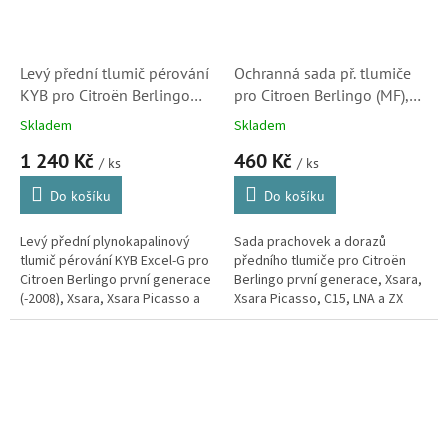
Levý přední tlumič pérování
Ochranná sada př. tlumiče
KYB pro Citroën Berlingo
pro Citroen Berlingo (MF),
(MF), Xsara, Xsara Picasso a
Xsara, Xsara Picasso a ZX
Skladem
Skladem
ZX (333730, 5202GG,
(915909, PK087, 503365,
1 240 Kč
460 Kč
5202AX, 5202EY)
915909) S1
/ ks
/ ks
Do košíku
Do košíku
Levý přední plynokapalinový
Sada prachovek a dorazů
tlumič pérování KYB Excel-G pro
předního tlumiče pro Citroën
Citroen Berlingo první generace
Berlingo první generace, Xsara,
(-2008), Xsara, Xsara Picasso a
Xsara Picasso, C15, LNA a ZX
ZX. (Peugeot Partner)
všechny motorizace.