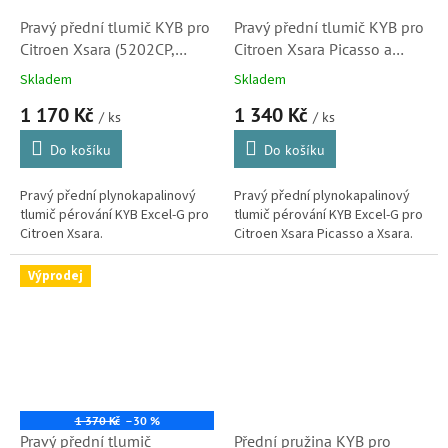
Pravý přední tlumič KYB pro
Pravý přední tlumič KYB pro
Citroen Xsara (5202CP,
Citroen Xsara Picasso a
333734)
Xsara (333736, 5202CA)
Skladem
Skladem
1 170 Kč
1 340 Kč
/ ks
/ ks
Do košíku
Do košíku
Pravý přední plynokapalinový
Pravý přední plynokapalinový
tlumič pérování KYB Excel-G pro
tlumič pérování KYB Excel-G pro
Citroen Xsara.
Citroen Xsara Picasso a Xsara.
Výprodej
1 370 Kč
–30 %
Pravý přední tlumič
Přední pružina KYB pro