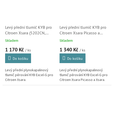
Levý přední tlumič KYB pro
Levý přední tlumič KYB pro
Citroen Xsara (5202CN,
Citroen Xsara Picasso a
333735)
Xsara (333737, 5202AZ)
Skladem
Skladem
1 170 Kč
1 340 Kč
/ ks
/ ks
Do košíku
Do košíku
Levý přední plynokapalinový
Levý přední plynokapalinový
tlumič pérování KYB Excel-G pro
tlumič pérování KYB Excel-G pro
Citroen Xsara.
Citroen Xsara Picasso a Xsara.