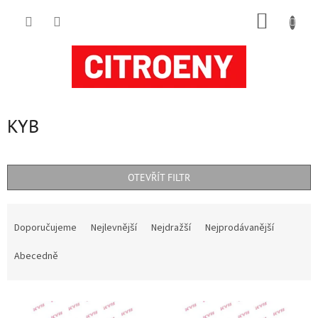
Přejít
NÁKUP
na
obsah
KOŠÍK
KYB
OTEVŘÍT FILTR
Ř
a
Doporučujeme
Nejlevnější
Nejdražší
Nejprodávanější
z
e
Abecedně
n
í
V
p
ý