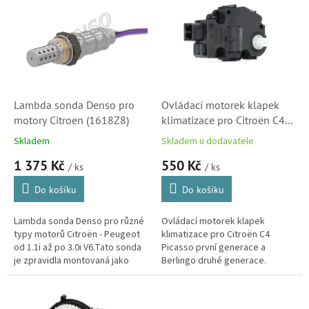
r
p
o
i
d
s
u
p
k
r
t
o
ů
d
Lambda sonda Denso pro
Ovládací motorek klapek
u
motory Citroen (1618Z8)
klimatizace pro Citroën C4
k
Picasso a Berlingo (6447XA,
Skladem
Skladem u dodavatele
t
AA65000P, DAT21004,
1 375 Kč
550 Kč
ů
EFB450, EFB350)
/ ks
/ ks
Do košíku
Do košíku
Lambda sonda Denso pro různé
Ovládací motorek klapek
typy motorů Citroën - Peugeot
klimatizace pro Citroën C4
od 1.1i až po 3.0i V6.Tato sonda
Picasso první generace a
je zpravidla montovaná jako
Berlingo druhé generace.
druhá za katalyzátor.
(Peugeot Partner) Prvek
vyžaduje odbornou montáž -
konfiguraci...