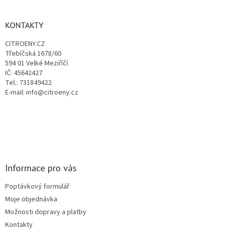
á
d
p
a
a
KONTAKTY
c
t
í
CITROENY.CZ
í
p
Třebíčská 1678/60
r
594 01 Velké Meziříčí
v
IČ: 45642427
k
Tel.: 731849422
y
E-mail: info@citroeny.cz
v
ý
p
i
s
u
Informace pro vás
Poptávkový formulář
Moje objednávka
Možnosti dopravy a platby
Kontakty