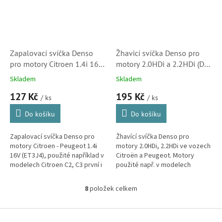
Zapalovací svíčka Denso
Žhavicí svíčka Denso pro
pro motory Citroen 1.4i 16V
motory 2.0HDi a 2.2HDi (DG-
v C2, C3 a C4 (5960G1)
116, 5960F5)
Skladem
Skladem
127 Kč
195 Kč
/ ks
/ ks
Do košíku
Do košíku
Zapalovací svíčka Denso pro
Žhavící svíčka Denso pro
motory Citroen - Peugeot 1.4i
motory 2.0HDi, 2.2HDi ve vozech
16V (ET3J4), použité například v
Citroën a Peugeot. Motory
modelech Citroen C2, C3 první i
použité např. v modelech
druhé generace a C4 první
Citroen Berlingo, C4, C5, C8,
generace. (Peugeot 1007,...
Xantia, Xsara, Xsara Picasso,
8
položek celkem
O
Evasion,...
v
l
Z
á