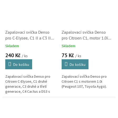
Zapalovací svíčka Denso
Zapalovací svíčka Denso
pro C-Elysee, C1 II a C3 II
pro Citroen C1, motor 1.0i
motor 1.2i VTi 82 (108, 208,
(Peugeot 107, Toyota Aygo,
Skladem
Skladem
301, 308 II, 20089, Aygo,
5960L2, 596097) S3
240 Kč
75 Kč
9676288180, 1654509380)
/ ks
/ ks
Do košíku
Do košíku
Zapalovací svíčka Denso pro
Zapalovací svíčka Denso pro
Citroen C-Elysee, C1 druhé
Citroen C1 s motorem 1.0i
generace, C3 druhé a třetí
(Peugeot 107, Toyota Aygo).
generace, C4 Cactus a DS3 s
motory 1.2i VTi 75 a 82.
(Peugeot 108, 208, 301, 308 II,
Toyota Aygo)