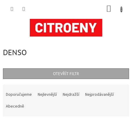
Přejít
NÁKUP
na
obsah
KOŠÍK
DENSO
OTEVŘÍT FILTR
Ř
a
Doporučujeme
Nejlevnější
Nejdražší
Nejprodávanější
z
e
Abecedně
n
í
V
p
ý