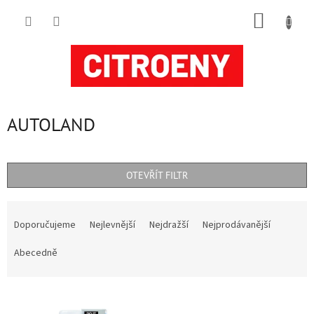
Přejít
NÁKUP
na
obsah
KOŠÍK
AUTOLAND
OTEVŘÍT FILTR
Ř
a
Doporučujeme
Nejlevnější
Nejdražší
Nejprodávanější
z
e
Abecedně
n
í
V
p
ý