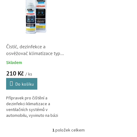
r
p
o
i
d
s
u
p
k
r
t
o
ů
d
Čistič, dezinfekce a
u
osvěžovač klimatizace typu
k
granát sprej, 200 ml (ALD
Skladem
t
PRO CLIM)
210 Kč
ů
/ ks
Do košíku
Přípravek pro čištění a
dezinfekci klimatizace a
ventilačních systémů v
automobilu, vyvinuto na bázi
technologie NANO+
1
položek celkem
O