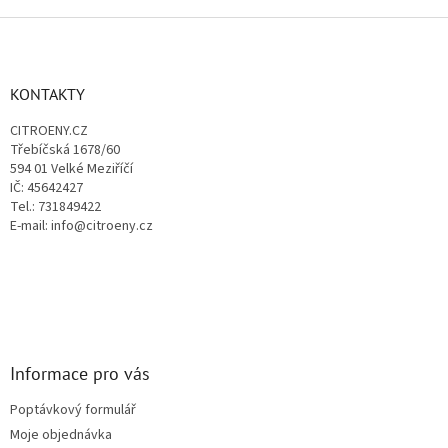
v
l
Z
á
á
d
p
a
a
KONTAKTY
c
t
í
CITROENY.CZ
í
p
Třebíčská 1678/60
r
594 01 Velké Meziříčí
v
IČ: 45642427
k
Tel.: 731849422
y
E-mail: info@citroeny.cz
v
ý
p
i
s
u
Informace pro vás
Poptávkový formulář
Moje objednávka