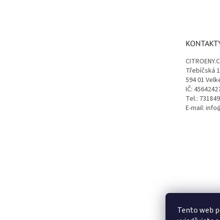
á
p
a
t
KONTAKT
í
CITROENY.
Třebíčská 
594 01 Velk
IČ: 4564242
Tel.: 73184
E-mail: inf
Tento web p