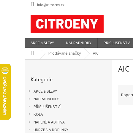
Přejít
info@citroeny.cz
na
obsah
AKCE a SLEVY
NÁHRADNÍ DÍLY
PŘÍSLUŠENSTVÍ
Domů
Prodávané značky
AIC
P
AIC
o
Přeskočit
s
Kategorie
kategorie
t
Ř
r
AKCE a SLEVY
a
a
Dopor
NÁHRADNÍ DÍLY
z
n
e
PŘÍSLUŠENSTVÍ
n
V
n
í
KOLA
ý
í
p
NÁPLNĚ A ADITIVA
p
p
a
ÚDRŽBA A DOPLŇKY