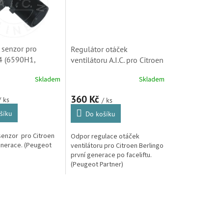
 senzor pro
Regulátor otáček
4 (6590H1,
ventilátoru A.I.C. pro Citroen
28SKV009)
Berlingo (96-11) ( 6450NV,
Skladem
Skladem
SKL2)
360 Kč
/ ks
/ ks
šíku
Do košíku
senzor pro Citroen
Odpor regulace otáček
enerace. (Peugeot
ventilátoru pro Citroen Berlingo
první generace po faceliftu.
(Peugeot Partner)