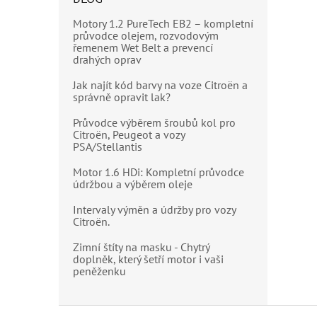
Motory 1.2 PureTech EB2 – kompletní
průvodce olejem, rozvodovým
řemenem Wet Belt a prevencí
drahých oprav
Jak najít kód barvy na voze Citroën a
správně opravit lak?
Průvodce výběrem šroubů kol pro
Citroën, Peugeot a vozy
PSA/Stellantis
Motor 1.6 HDi: Kompletní průvodce
údržbou a výběrem oleje
Intervaly výměn a údržby pro vozy
Citroën.
Zimní štíty na masku - Chytrý
doplněk, který šetří motor i vaši
peněženku
Z