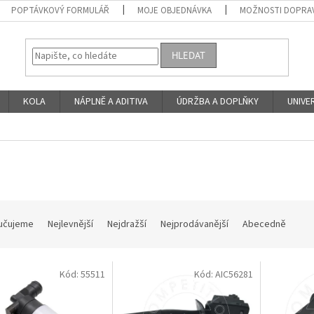
POPTÁVKOVÝ FORMULÁŘ
MOJE OBJEDNÁVKA
MOŽNOSTI DOPRAV
HLEDAT
KOLA
NÁPLNĚ A ADITIVA
ÚDRŽBA A DOPLŇKY
UNIVER
učujeme
Nejlevnější
Nejdražší
Nejprodávanější
Abecedně
Kód:
55511
Kód:
AIC56281