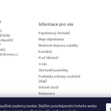
Y
Informace pro vás
CZ
Poptávkový formulář
1678/60
Moje objednávka
é Meziříčí
7
Možnosti dopravy a platby
9422
Kontakty
o@citroeny.cz
Proč VIN kód?
O nás
Obchodní podmínky
Podmínky ochrany osobních
údajů
Vrácení zboží
Reklamace
Mazací plán TOTAL
oužívá soubory cookie. Dalším procházením tohoto webu
BLOG