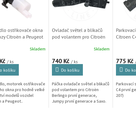
dlo ostřikovače okna
Ovladač světel a blikačů
Parkovací
ozy Citroën a Peugeot
pod volantem pro Citroën
Citroen C
97, 15SKV032)
Berlingo a Saxo (Peugeot
SDP071, 
Skladem
Skladem
Partner, 1624671, 625369,
38SKV513)
 Kč
740 Kč
775 Kč
/ ks
/ ks
o košíku
Do košíku
Do ko
lo, motorek ostřikovače
Páčka ovladače světel a blikačů
Parkovací 
ho okna pro hodně velké
pod volantem pro Citroën
C4 první g
ví modelů vozidel
Berlingo první generace,
207)
n a Peugeot..
Jumpy první generace a Saxo.
(Peugeot 106, 206, 306,
Partner, Expert, Fiat Scudo)
O
v
l
á