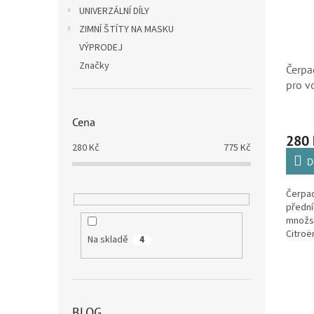
i
r
n
UNIVERZÁLNÍ DÍLY
s
o
e
ZIMNÍ ŠTÍTY NA MASKU
p
d
l
r
u
VÝPRODEJ
o
k
Značky
Čerpa
d
t
pro v
u
ů
(6434
k
Cena
t
ů
280
280
Kč
775
Kč
D
Čerpad
přední
množst
Citroë
Na skladě
4
BLOG