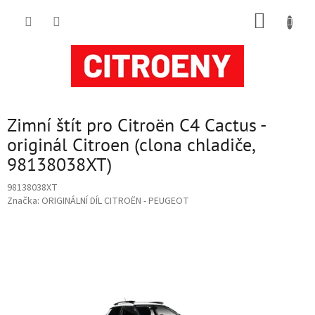
Přejít
NÁKUP
na
obsah
KOŠÍK
Zimní štít pro Citroën C4 Cactus -
originál Citroen (clona chladiče,
98138038XT)
98138038XT
Značka:
ORIGINÁLNÍ DÍL CITROËN - PEUGEOT