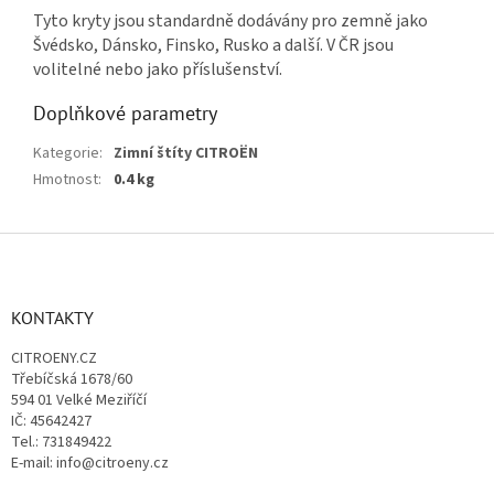
Tyto kryty jsou standardně dodávány pro zemně jako
Švédsko, Dánsko, Finsko, Rusko a další. V ČR jsou
volitelné nebo jako příslušenství.
Doplňkové parametry
Kategorie
:
Zimní štíty CITROËN
Hmotnost
:
0.4 kg
Z
á
p
a
KONTAKTY
t
CITROENY.CZ
í
Třebíčská 1678/60
594 01 Velké Meziříčí
IČ: 45642427
Tel.: 731849422
E-mail: info@citroeny.cz