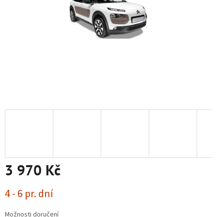
3 970 Kč
Měrná
4 - 6 pr. dní
cena:
Možnosti doručení