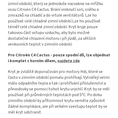
zimní období, který se jednoduše nacvakne na mřížku
vozu Citroën C4 Cactus. Brání vniknutí soli, sněhu a
zmrazků na chladič a do vrtule ventilátorů. Lze ho
používat celé chladné zimní období.Lze ho používat
téměř celé chladné zimní období. Kryt kryje pouze
takovou část vstupu vzduchu, aby bylo možné
dostatečné chlazení motoru i při jízdě, za větších
venkovních teplot v zimním období.
Pro Citroën C4 Cactus - pouze spodní díl, lze objednat
i komplet s horním dílem,
najdete zde
Kryt je zvláště doporučován pro motory Hdi, které se
často v zimním období pomalu prohřívají. Vytvářejí velmi
málo odpadního tepla a tak i prohřívání příslušenství a
převodovky se pomoci tohot krytu urychlí. Kryt by se měl
používat při průměrných teplotách pod 5°C. Po dobu
zimního období by přítomnost krytu neměla způsobit
žádné komplikace, ale při velkém vzestupu teplot by se
měl kryt odstranit.