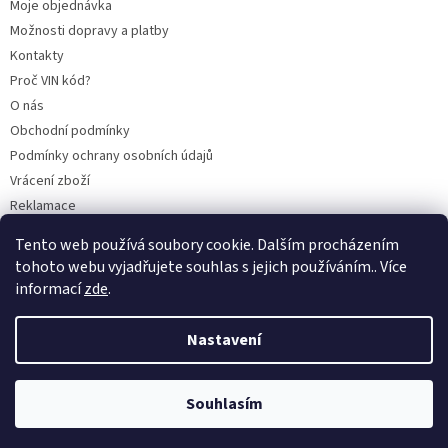
Moje objednávka
Možnosti dopravy a platby
Kontakty
Proč VIN kód?
O nás
Obchodní podmínky
Podmínky ochrany osobních údajů
Vrácení zboží
Reklamace
Mazací plán TOTAL
Tento web používá soubory cookie. Dalším procházením
BLOG
tohoto webu vyjadřujete souhlas s jejich používáním.. Více
informací
zde
.
Nastavení
Vytvořil Shoptet
Souhlasím
Copyright 2026
CITROENY.CZ
. Všechna práva vyhrazena.