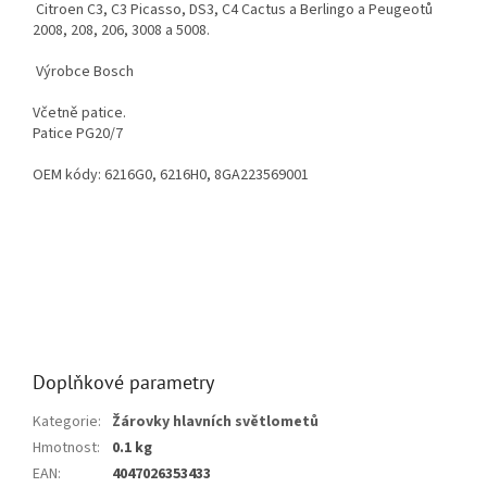
Citroen C3, C3 Picasso, DS3, C4 Cactus a Berlingo a Peugeotů
2008, 208, 206, 3008 a 5008.
Výrobce Bosch
Včetně patice.
Patice PG20/7
OEM kódy: 6216G0, 6216H0, 8GA223569001
12276c1
Doplňkové parametry
Kategorie
:
Žárovky hlavních světlometů
Hmotnost
:
0.1 kg
EAN
:
4047026353433