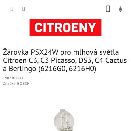
Přejít
NÁKUP
na
obsah
KOŠÍK
Žárovka PSX24W pro mlhová světla
Citroen C3, C3 Picasso, DS3, C4 Cactus
a Berlingo (6216G0, 6216H0)
1987302271
Značka:
BOSCH