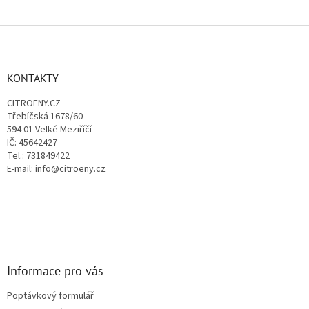
Z
á
p
a
KONTAKTY
t
CITROENY.CZ
í
Třebíčská 1678/60
594 01 Velké Meziříčí
IČ: 45642427
Tel.: 731849422
E-mail: info@citroeny.cz
Informace pro vás
Poptávkový formulář