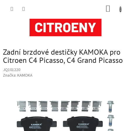
Přejít
NÁKUP
na
obsah
KOŠÍK
Zadní brzdové destičky KAMOKA pro
Citroen C4 Picasso, C4 Grand Picasso
JQ101220
Značka:
KAMOKA