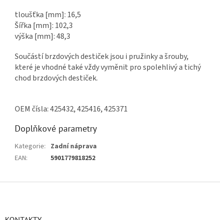
tloušťka [mm]: 16,5
Šířka [mm]: 102,3
výška [mm]: 48,3
Součástí brzdových destiček jsou i pružinky a šrouby,
které je vhodné také vždy vyměnit pro spolehlivý a tichý
chod brzdových destiček.
OEM čísla: 425432, 425416, 425371
Doplňkové parametry
Kategorie
:
Zadní náprava
EAN
:
5901779818252
Z
á
p
a
KONTAKTY