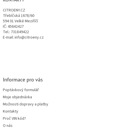
t
CITROENY.CZ
í
Třebíčská 1678/60
594 01 Velké Meziříčí
IČ: 45642427
Tel.: 731849422
E-mail: info@citroeny.cz
Informace pro vás
Poptávkový formulář
Moje objednávka
Možnosti dopravy a platby
Kontakty
Proč VIN kód?
O nás