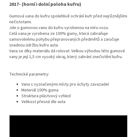
2017- (horní i dolní poloha kufru)
Gumová vana do kufru spolehlivě ochrání kufr před nejrůznějšími
nečistotami.
Jde o gumovou vanu do kufru vyrobenou na míru vozu.
Celá vana je vyrobena ze 100% gumy, která zabraňuje
samovolnému pohybu přepravovaných předmětů a zaručuje
snadnou údržbu kufru auta.
Vana se díky materiálu dá rolovat. Velkou výhodou této gumové
vany je její 1,5 cm vysoký okraj, který zabrání znečistění kufru.
Technické parametry:
Vana s vyznačenými místy pro úchyty zavazadel
Materiál 100% guma
Struktura plástvový vzhled
Velikost přesná dle auta