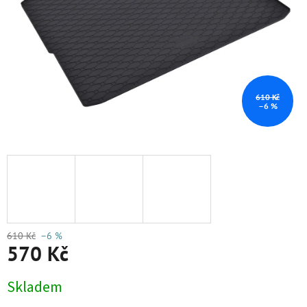
610 Kč
–6 %
610 Kč
–6 %
570 Kč
Měrná
Skladem
cena: