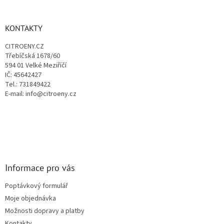
á
p
a
KONTAKTY
t
CITROENY.CZ
í
Třebíčská 1678/60
594 01 Velké Meziříčí
IČ: 45642427
Tel.: 731849422
E-mail: info@citroeny.cz
Informace pro vás
Poptávkový formulář
Moje objednávka
Možnosti dopravy a platby
Kontakty