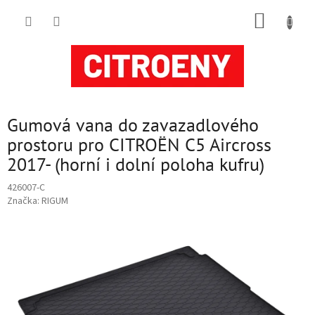
Přejít
NÁKUP
na
obsah
KOŠÍK
Gumová vana do zavazadlového
prostoru pro CITROËN C5 Aircross
2017- (horní i dolní poloha kufru)
426007-C
Značka:
RIGUM