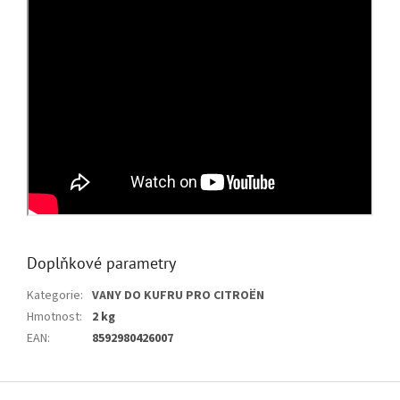
Doplňkové parametry
Kategorie
:
VANY DO KUFRU PRO CITROËN
Hmotnost
:
2 kg
EAN
:
8592980426007
Z