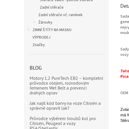
Stěrače Valeo - ploché stěrače
Det
Zadní stěrače
Zadní stěrače vč. ramínek
Sada
gene
Žárovky
nejvy
ZIMNÍ ŠTÍTY NA MASKU
moder
VÝPRODEJ
Značky
Sady
vozy
BLOG
Tato
Pica
Motory 1.2 PureTech EB2 – kompletní
průvodce olejem, rozvodovým
řemenem Wet Belt a prevencí
drahých oprav
OEM 
Jak najít kód barvy na voze Citroën a
správně opravit lak?
Zvlá
má f
Průvodce výběrem šroubů kol pro
Stěr
Citroën, Peugeot a vozy
PSA/Stellantis