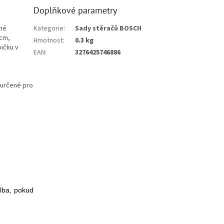
Doplňkové parametry
uhé
Kategorie
:
Sady stěračů BOSCH
 cm,
Hmotnost
:
0.3 kg
pičku v
EAN
:
3276425746886
 určené pro
olba, pokud