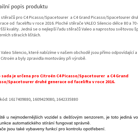
ailní popis produktu
 stěračů pro C4 Picasso/Spacetourer a C4 Grand Picasso/Spacetourer dr
race od faceliftu v roce 2016. Ploché stěrače VALEO Silencio délce 80 a 70
šší kvality. Jedná se o nejlepší řadu stěračů Valeo a naprostou světovou š
ních stíracích lištách.
 Valeo Silencio, které nabízíme v našem obchodě jsou přímo odpovídající a
 Citroën a byly zpravidla montovány při výrobě.
 sada je určena pro Citroën C4 Picasso/Spacetourer
a C4 Grand
sso
/Spacetourer
druhé generace od faceliftu v roce 2016.
kód: 1617409880, 1609429080, 1642335880
ště u nejmodernějších vozidel s dešťovým senzorem, je toto jediná v
unkce automatického stírání fungovat správně.
ače jsou také vybaveny funkcí pro kontrolu opotřebení.