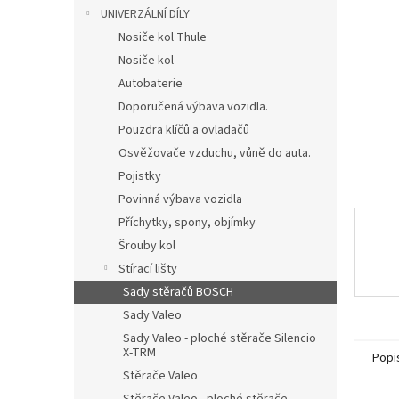
n
UNIVERZÁLNÍ DÍLY
e
Nosiče kol Thule
l
Nosiče kol
Autobaterie
Doporučená výbava vozidla.
Pouzdra klíčů a ovladačů
Osvěžovače vzduchu, vůně do auta.
Pojistky
Povinná výbava vozidla
Příchytky, spony, objímky
Šrouby kol
Stírací lišty
Sady stěračů BOSCH
Sady Valeo
Sady Valeo - ploché stěrače Silencio
X-TRM
Popi
Stěrače Valeo