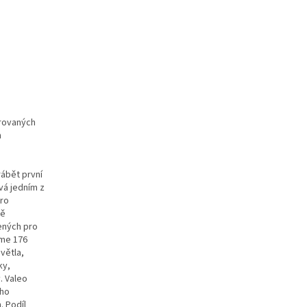
grovaných
h
rábět první
vá jedním z
ro
ně
ených pro
eme 176
větla,
ky,
. Valeo
ého
. Podíl