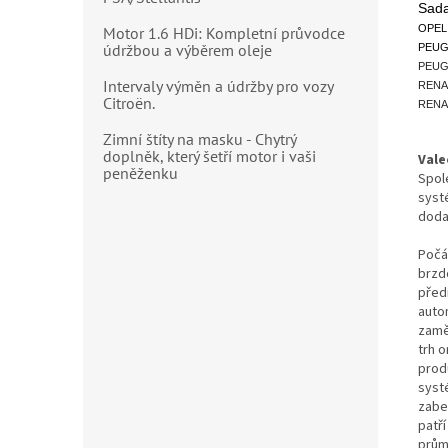
Sada
OPEL 
Motor 1.6 HDi: Kompletní průvodce
údržbou a výběrem oleje
PEUGE
PEUGE
Intervaly výměn a údržby pro vozy
RENAU
Citroën.
RENAU
Zimní štíty na masku - Chytrý
doplněk, který šetří motor i vaši
Vale
peněženku
Spol
syst
doda
Počá
brzd
před
auto
zamě
trh 
prod
syst
zabe
patř
prům