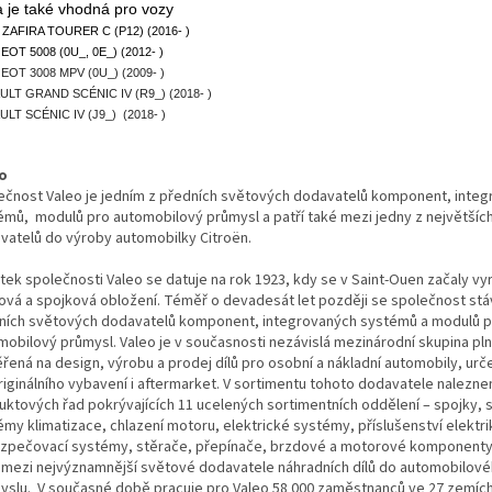
 je také vhodná pro vozy
ZAFIRA TOURER C (P12) (2016- )
OT 5008 (0U_, 0E_) (2012- )
OT 3008 MPV (0U_) (2009- )
LT GRAND SCÉNIC IV (R9_) (2018- )
LT SCÉNIC IV (J9_) (2018- )
o
ečnost Valeo je jedním z předních světových dodavatelů komponent, inte
émů, modulů pro automobilový průmysl a patří také mezi jedny z největšíc
vatelů do výroby automobilky Citroën.
tek společnosti Valeo se datuje na rok 1923, kdy se v Saint-Ouen začaly vy
ová a spojková obložení. Téměř o devadesát let později se společnost stá
ních světových dodavatelů komponent, integrovaných systémů a modulů p
mobilový průmysl. Valeo je v současnosti nezávislá mezinárodní skupina pl
řená na design, výrobu a prodej dílů pro osobní a nákladní automobily, urč
originálního vybavení i aftermarket. V sortimentu tohoto dodavatele nalezn
uktových řad pokrývajících 11 ucelených sortimentních oddělení – spojky, s
émy klimatizace, chlazení motoru, elektrické systémy, příslušenství elektri
zpečovací systémy, stěrače, přepínače, brzdové a motorové komponenty
í mezi nejvýznamnější světové dodavatele náhradních dílů do automobilov
yslu. V současné době pracuje pro Valeo 58 000 zaměstnanců ve 27 zemích