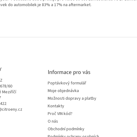
vek do automobilek je 83% a 17% na aftermarket.
Y
Informace pro vás
CZ
Poptávkový formulář
1678/60
Moje objednávka
é Meziříčí
7
Možnosti dopravy a platby
9422
Kontakty
o@citroeny.cz
Proč VIN kód?
O nás
Obchodní podmínky
Podmínky ochrany osobních