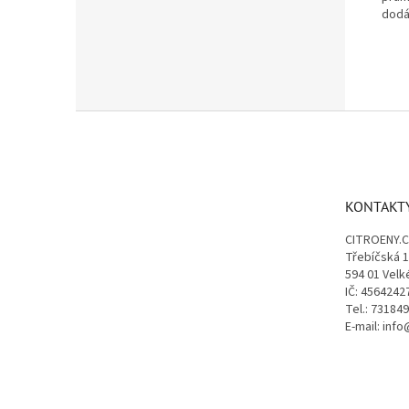
dodá
Z
á
p
a
t
KONTAKT
í
CITROENY.
Třebíčská 
594 01 Velk
IČ: 4564242
Tel.: 73184
E-mail: inf