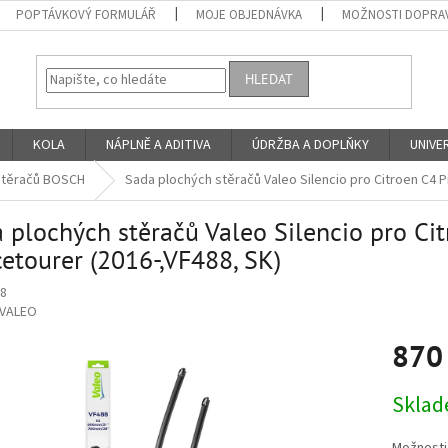
POPTÁVKOVÝ FORMULÁŘ
MOJE OBJEDNÁVKA
MOŽNOSTI DOPRAV
HLEDAT
KOLA
NÁPLNĚ A ADITIVA
ÚDRŽBA A DOPLŇKY
UNIVER
stěračů BOSCH
Sada plochých stěračů Valeo Silencio pro Citroen C4 Pi
 plochých stěračů Valeo Silencio pro Citr
etourer (2016-,VF488, SK)
8
VALEO
870
Měrná
Skla
cena: