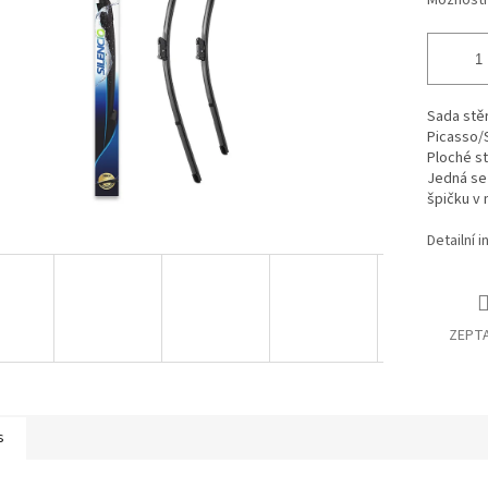
Možnosti
Sada stě
Picasso/S
Ploché st
Jedná se 
špičku v 
Detailní 
ZEPTA
s