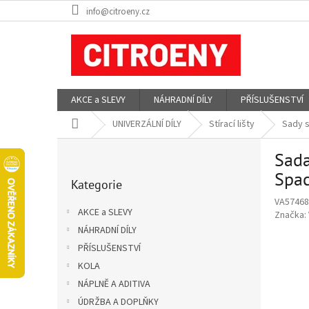
Přejít
info@citroeny.cz
na
obsah
AKCE a SLEVY
NÁHRADNÍ DÍLY
PŘÍSLUŠENSTVÍ
Domů
UNIVERZÁLNÍ DÍLY
Stírací lišty
Sady 
P
Sada
o
Přeskočit
s
Spac
Kategorie
kategorie
t
VA57468
r
AKCE a SLEVY
Značka:
a
NÁHRADNÍ DÍLY
n
PŘÍSLUŠENSTVÍ
n
í
KOLA
p
NÁPLNĚ A ADITIVA
a
ÚDRŽBA A DOPLŇKY