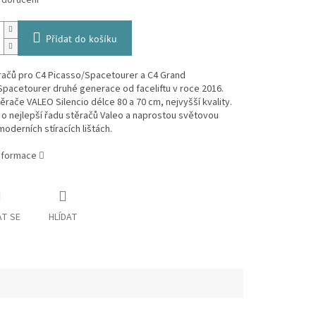
 doručení
Přidat do košíku
račů pro C4 Picasso/Spacetourer a C4 Grand
pacetourer druhé generace od faceliftu v roce 2016.
ěrače VALEO Silencio délce 80 a 70 cm, nejvyšší kvality.
o nejlepší řadu stěračů Valeo a naprostou světovou
moderních stíracích lištách.
informace
T SE
HLÍDAT