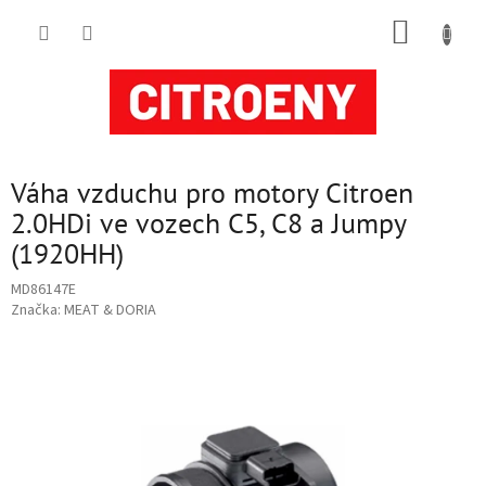
Přejít
NÁKUP
na
obsah
KOŠÍK
Váha vzduchu pro motory Citroen
2.0HDi ve vozech C5, C8 a Jumpy
(1920HH)
MD86147E
Značka:
MEAT & DORIA