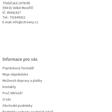
í
Třebíčská 1678/60
594 01 Velké Meziříčí
IČ: 45642427
Tel.: 731849422
E-mail: info@citroeny.cz
Informace pro vás
Poptávkový formulář
Moje objednávka
Možnosti dopravy a platby
Kontakty
Proč VIN kód?
O nás
Obchodní podmínky