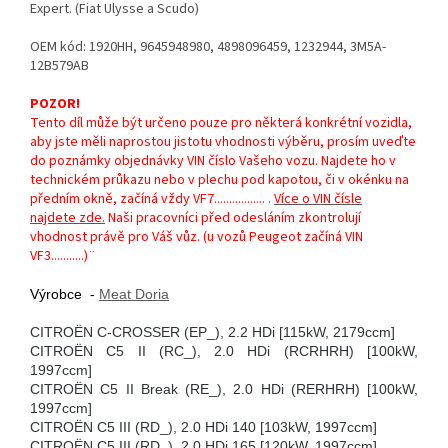
Expert. (Fiat Ulysse a Scudo)
OEM kód: 1920HH,
9645948980,
4898096459, 1232944, 3M5A-
12B579AB
POZOR!
Tento díl může být určeno pouze pro některá konkrétní vozidla,
aby jste měli naprostou jistotu vhodnosti výběru, prosím uveďte
do poznámky objednávky VIN číslo Vašeho vozu. Najdete ho v
technickém průkazu nebo v plechu pod kapotou, či v okénku na
předním okně, začíná vždy VF7................. .
Více o VIN čísle
najdete zde.
Naši pracovníci před odesláním zkontrolují
vhodnost právě pro Váš vůz. (u vozů Peugeot začíná VIN
VF3...........)¨
Výrobce -
Meat Doria
CITROËN C-CROSSER (EP_), 2.2 HDi [115kW, 2179ccm]
CITROËN C5 II (RC_), 2.0 HDi (RCRHRH) [100kW,
1997ccm]
CITROËN C5 II Break (RE_), 2.0 HDi (RERHRH) [100kW,
1997ccm]
CITROËN C5 III (RD_), 2.0 HDi 140 [103kW, 1997ccm]
CITROËN C5 III (RD_), 2.0 HDi 165 [120kW, 1997ccm]