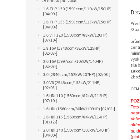
C5 BREAK [od 2008]
1.6 THP 150 (1598ccm/110kW/150HP)
Det
[04/09-]
1.6 THP 155 (1598ccm/115kW/156HP)
Před
[04/09-]
/Spa
1.6 VTi 120 (1598ccm/88kW/120HP)
[07/10-]
prům
cent
1.8 16V (1749ccm/92kW/125HP)
mini
[02/08-]
vysk
2.0 16V (1997ccm/103kW/140HP)
sila
[02/08-]
Lako
3.0 (2946ccm/152kW/207HP) [02/08-]
Zbož
3.0 V6 (2946ccm/155kW/211HP)
[02/08-]
OEM 
1.6 HDi 110 (1560ccm/82kW/112HP)
[07/10-]
POZ
Toto
1.6 HDi (1560ccm/80kW/109HP) [02/08-]
napr
1.6 HDi 115 (1560ccm/84kW/114HP)
Vaše
[01/12-]
okén
2.0 HDi 140 (1997ccm/103kW/140HP)
najd
[04/09-]
(pla