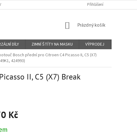
Y A PLATBY
KONTAKTY
PROČ VIN KÓD?
Přihlášení
O NÁS
OBCHO
NÁKUPNÍ
Prázdný košík
KOŠÍK
ZÁLNÍ DÍLY
ZIMNÍ ŠTÍTY NA MASKU
VÝPRODEJ
Značky
otouč Bosch přední pro Citroen C4 Picasso II, C5 (X7)
249K1, 424993)
icasso II, C5 (X7) Break
70 Kč
dem