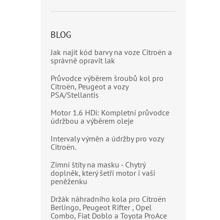
BLOG
Jak najít kód barvy na voze Citroën a
správně opravit lak
Průvodce výběrem šroubů kol pro
Citroën, Peugeot a vozy
PSA/Stellantis
Motor 1.6 HDi: Kompletní průvodce
údržbou a výběrem oleje
Intervaly výměn a údržby pro vozy
Citroën.
Zimní štíty na masku - Chytrý
doplněk, který šetří motor i vaši
peněženku
Držák náhradního kola pro Citroën
Berlingo, Peugeot Rifter , Opel
Combo, Fiat Doblo a Toyota ProAce