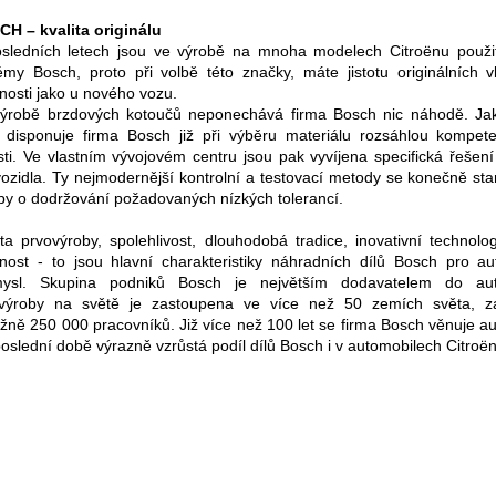
H – kvalita originálu
sledních letech jsou ve výrobě na mnoha modelech Citroënu použi
émy Bosch, proto při volbě této značky, máte jistotu originálních v
tnosti jako u nového vozu.
výrobě brzdových kotoučů neponechává firma Bosch nic náhodě. Ja
ny disponuje firma Bosch již při výběru materiálu rozsáhlou kompet
sti. Ve vlastním vývojovém centru jsou pak vyvíjena specifická řešen
vozidla. Ty nejmodernější kontrolní a testovací metody se konečně st
by o dodržování požadovaných nízkých tolerancí.
ita prvovýroby, spolehlivost, dlouhodobá tradice, inovativní technolo
tnost - to jsou hlavní charakteristiky náhradních dílů Bosch pro a
mysl. Skupina podniků Bosch je největším dodavatelem do aut
výroby na světě je zastoupena ve více než 50 zemích světa, 
ližně 250 000 pracovníků. Již více než 100 let se firma Bosch věnuje 
poslední době výrazně vzrůstá podíl dílů Bosch i v automobilech Citroë