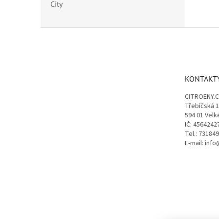
City
Z
á
p
a
t
KONTAKT
í
CITROENY.
Třebíčská 
594 01 Velk
IČ: 4564242
Tel.: 73184
E-mail: inf