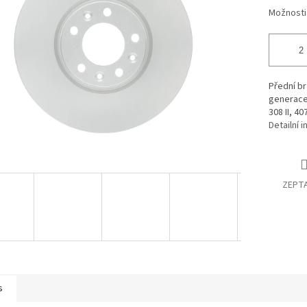
Možnosti
Přední br
generace
308 II, 40
Detailní 
ZEPTA
s