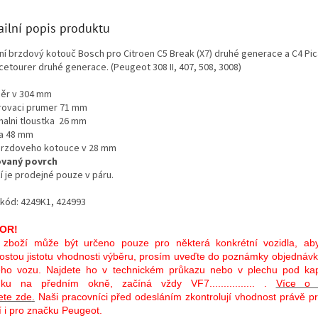
ailní popis produktu
ní brzdový kotouč Bosch pro Citroen C5 Break (X7) druhé generace a C4 Pi
cetourer druhé generace. (Peugeot 308 II, 407, 508, 3008)
ěr v
304 mm
rovaci prumer 71 mm
malni tloustka
26 mm
a 48 mm
 brzdoveho kotouce v 28 mm
vaný povrch
í je prodejné pouze v páru.
kód: 4249K1, 424993
OR!
 zboží může být určeno pouze pro některá konkrétní vozidla, aby
ostou jistotu vhodnosti výběru, prosím uveďte do poznámky objednávk
ho vozu. Najdete ho v technickém průkazu nebo v plechu pod kap
ku na předním okně, začíná vždy VF7................ .
Více o 
ete zde
.
Naši pracovníci před odesláním zkontrolují vhodnost právě p
tí i pro značku Peugeot.