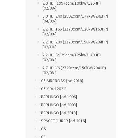
2.0 HDi (1997ccm/100kW/136HP)
[02/08-]
3.0 HDi 240 (2992ccm/177kW/241HP)
[04/09-]
2.2 HDi 165 (2179ccm/120kW/163HP)
[02/08-]
2.2 HDi 200 (2179ccm/150kW/204HP)
[07/10-]
2.2 HDi (2179ccm/125kW/170HP)
[02/08-]
2.7 HDi V6 (2720ccm/150kW/204HP)
[02/08-]
C5 AIRCROSS [od 2018]
C5 X [od 2021]
BERLINGO [od 1996]
BERLINGO [od 2008]
BERLINGO [od 2018]
SPACETOURER [od 2016]
C6
C8