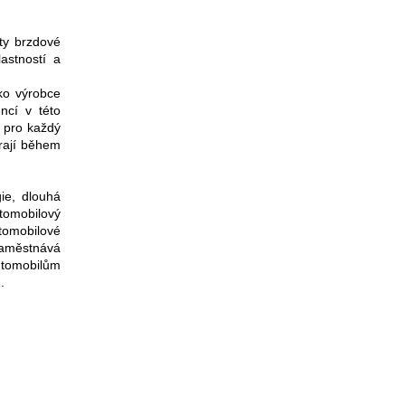
ty brzdové
lastností a
ko výrobce
encí v této
í pro každý
arají během
gie, dlouhá
utomobilový
omobilové
zaměstnává
automobilům
n.