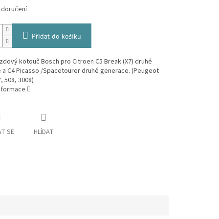
 doručení
Přidat do košíku
zdový kotouč Bosch pro Citroen C5 Break (X7) druhé
 a C4 Picasso /Spacetourer druhé generace. (Peugeot
7, 508, 3008)
informace
T SE
HLÍDAT