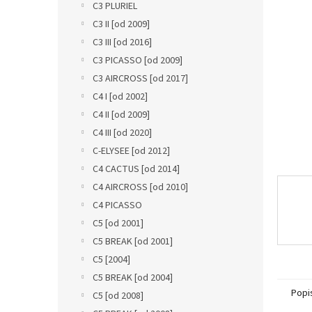
a
C3 PLURIEL
n
C3 II [od 2009]
e
C3 III [od 2016]
l
C3 PICASSO [od 2009]
C3 AIRCROSS [od 2017]
C4 I [od 2002]
C4 II [od 2009]
C4 III [od 2020]
C-ELYSEE [od 2012]
C4 CACTUS [od 2014]
C4 AIRCROSS [od 2010]
C4 PICASSO
C5 [od 2001]
C5 BREAK [od 2001]
C5 [2004]
C5 BREAK [od 2004]
Popi
C5 [od 2008]