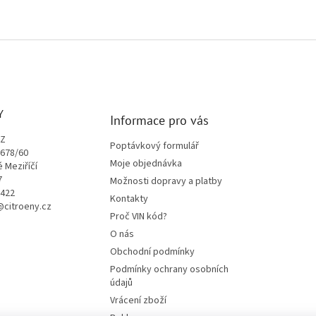
Y
Informace pro vás
CZ
Poptávkový formulář
1678/60
Moje objednávka
é Meziříčí
7
Možnosti dopravy a platby
9422
Kontakty
o@citroeny.cz
Proč VIN kód?
O nás
Obchodní podmínky
Podmínky ochrany osobních
údajů
Vrácení zboží