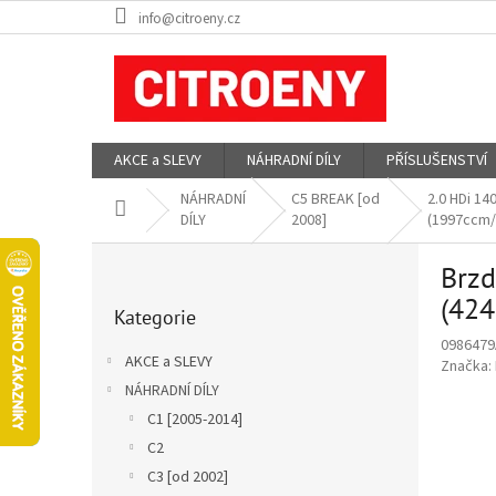
Přejít
info@citroeny.cz
na
obsah
AKCE a SLEVY
NÁHRADNÍ DÍLY
PŘÍSLUŠENSTVÍ
NÁHRADNÍ
C5 BREAK [od
2.0 HDi 14
Domů
DÍLY
2008]
(1997ccm/
P
Brzd
o
Přeskočit
s
(424
Kategorie
kategorie
t
0986479
r
AKCE a SLEVY
Značka:
a
NÁHRADNÍ DÍLY
n
C1 [2005-2014]
n
í
C2
p
C3 [od 2002]