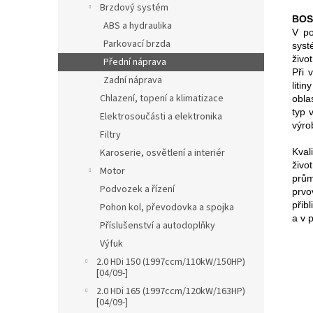
Brzdový systém
BOSC
ABS a hydraulika
V po
Parkovací brzda
syst
živo
Přední náprava
Při 
Zadní náprava
liti
Chlazení, topení a klimatizace
obla
typ 
Elektrosoučásti a elektronika
výro
Filtry
Kval
Karoserie, osvětlení a interiér
živo
Motor
prů
Podvozek a řízení
prvo
přib
Pohon kol, převodovka a spojka
a v 
Příslušenství a autodoplňky
Výfuk
2.0 HDi 150 (1997ccm/110kW/150HP)
[04/09-]
2.0 HDi 165 (1997ccm/120kW/163HP)
[04/09-]