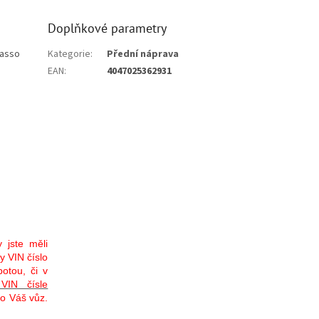
Doplňkové parametry
casso
Kategorie
:
Přední náprava
EAN
:
4047025362931
 jste měli
y VIN číslo
otou, či v
VIN čísle
ro Váš vůz.