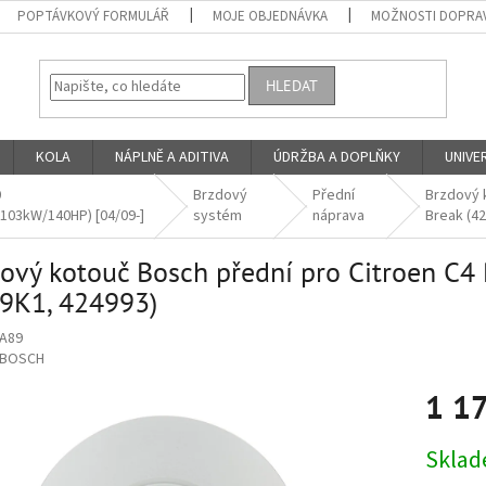
POPTÁVKOVÝ FORMULÁŘ
MOJE OBJEDNÁVKA
MOŽNOSTI DOPRAV
HLEDAT
KOLA
NÁPLNĚ A ADITIVA
ÚDRŽBA A DOPLŇKY
UNIVER
0
Brzdový
Přední
Brzdový k
103kW/140HP) [04/09-]
systém
náprava
Break (4
ový kotouč Bosch přední pro Citroen C4 P
9K1, 424993)
A89
BOSCH
1 1
Měrná
Skla
cena: