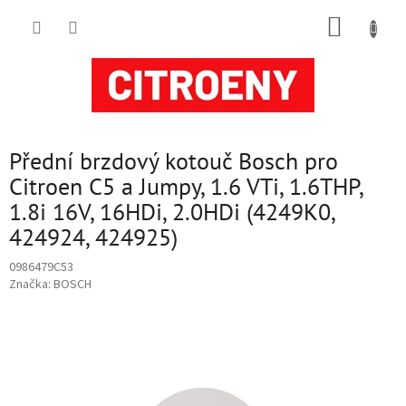
Přejít
NÁKUP
na
obsah
KOŠÍK
Přední brzdový kotouč Bosch pro
Citroen C5 a Jumpy, 1.6 VTi, 1.6THP,
1.8i 16V, 16HDi, 2.0HDi (4249K0,
424924, 424925)
0986479C53
Značka:
BOSCH