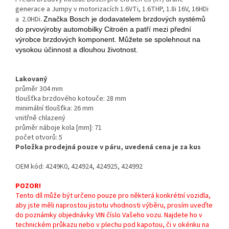
generace a Jumpy v motorizacích 1.6VTi, 1.6THP, 1.8i 16V, 16HDi
a 2.0HDi.
Značka Bosch je dodavatelem brzdových systémů
do prvovýroby automobilky Citroën a patří mezi přední
výrobce brzdových komponent. Můžete se spolehnout na
vysokou účinnost a dlouhou životnost.
Lakovaný
průměr 304 mm
tloušťka brzdového kotouče: 28 mm
minimální tloušťka: 26 mm
vnitřně chlazený
průměr náboje kola [mm]: 71
počet otvorů: 5
Položka prodejná pouze v páru, uvedená cena je za kus
OEM kód: 4249K0, 424924, 424925, 424992
POZOR!
Tento díl může být určeno pouze pro některá konkrétní vozidla,
aby jste měli naprostou jistotu vhodnosti výběru, prosím uveďte
do poznámky objednávky VIN číslo Vašeho vozu. Najdete ho v
technickém průkazu nebo v plechu pod kapotou, či v okénku na