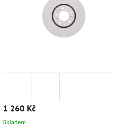
1 260 Kč
Měrná
Skladem
cena: