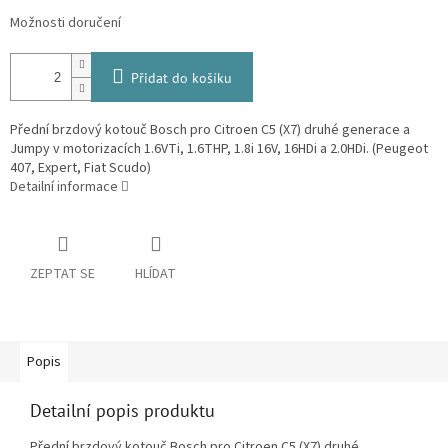
Možnosti doručení
Přidat do košíku
Přední brzdový kotouč Bosch pro Citroen C5 (X7) druhé generace a
Jumpy v motorizacích 1.6VTi, 1.6THP, 1.8i 16V, 16HDi a 2.0HDi. (Peugeot
407, Expert, Fiat Scudo)
Detailní informace
ZEPTAT SE
HLÍDAT
Popis
Detailní popis produktu
Přední brzdový kotouč Bosch pro Citroen C5 (X7) druhé