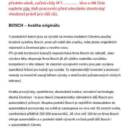
předním okně, začíná vždy VF7................. . Více o VIN čísle
najdete
zde.
Naši pracovníci před odesláním zkontrolují
vhodnost právě pro Váš vůz.
BOSCH – kvalita originálu
V posledních letech jsou ve výrobě na mnoha modelech Citroënu použity
brzdové systémy Bosch, proto při volbě této značky, máte jistotu originálních
vlastností a životnosti jako u nového vozu.
Při výrobě brzdových kotoučů neponechává firma Bosch nic náhodě. Jako
výrobce litiny disponuje firma Bosch již při výběru materiálu rozsáhlou
kompetencí v této oblasti. Ve vlastním vývojovém centru jsou pak vyvíjena
specifická řešení pro každý typ vozidla. Ty nejmodernější kontrolní a testovací
metody se konečně starají během výroby o dodržování požadovaných nízkých
tolerancí.
Kvalita prvovýroby, spolehlivost, dlouhodobá tradice, inovativní technologie,
dlouhá životnost - to jsou hlavní charakteristiky náhradních dílů Bosch pro
automobilový průmysl. Skupina podniků Bosch je největším dodavatelem do
automobilové prvovýroby na světě je zastoupena ve více než 50 zemích světa,
zaměstnává přibližně 250 000 pracovníků. Již více než 100 let se firma Bosch
věnuje automobilům a v poslední době výrazně vzrůstá podíl dílů Bosch i
v automobilech Citroën.