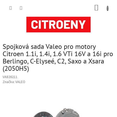
Přejít
NÁKUP
na
obsah
KOŠÍK
Spojková sada Valeo pro motory
Citroen 1.1i, 1.4i, 1.6 VTi 16V a 16i pro
Berlingo, C-Elyseé, C2, Saxo a Xsara
(2050H5)
VA826211
Značka:
VALEO