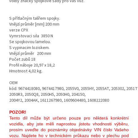
volby značky spojkové sady pro Váš vůz.
S přítlačným talířem spojky.
Vnějżí průměr [mm]
200 mm
verze
CPX
Vymrstovaci sila
3850 N
Se spojkovou lamelou.
S vypinacim loziskem.
Vnějżí průměr
200 mm
Počet zubů
18
Profil náboje
20,97 x 18,2
Hmotnost
4,02 kg.
OEM
kód: 9674418080, 9674417980, 2055V0, 2055HY, 2055AT, 205302, 2051T
2050R3, 2050Q8, 2050H5, 2050H0, 204150,
2004Y2, 2004AK, 1611267980, 1609604480, 1608222080
POZOR!
Tento díl může být určeno pouze pro některá konkrétní
vozidla, aby jste měli naprostou jistotu vhodnosti výběru,
prosím uveďte do poznámky objednávky VIN číslo Vašeho
vozu. Najdete ho v technickém průkazu nebo v plechu pod