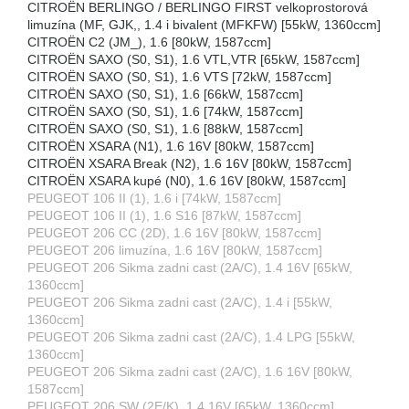
CITROËN BERLINGO / BERLINGO FIRST velkoprostorová
limuzína (MF, GJK,, 1.4 i bivalent (MFKFW) [55kW, 1360ccm]
CITROËN C2 (JM_), 1.6 [80kW, 1587ccm]
CITROËN SAXO (S0, S1), 1.6 VTL,VTR [65kW, 1587ccm]
CITROËN SAXO (S0, S1), 1.6 VTS [72kW, 1587ccm]
CITROËN SAXO (S0, S1), 1.6 [66kW, 1587ccm]
CITROËN SAXO (S0, S1), 1.6 [74kW, 1587ccm]
CITROËN SAXO (S0, S1), 1.6 [88kW, 1587ccm]
CITROËN XSARA (N1), 1.6 16V [80kW, 1587ccm]
CITROËN XSARA Break (N2), 1.6 16V [80kW, 1587ccm]
CITROËN XSARA kupé (N0), 1.6 16V [80kW, 1587ccm]
PEUGEOT 106 II (1), 1.6 i [74kW, 1587ccm]
PEUGEOT 106 II (1), 1.6 S16 [87kW, 1587ccm]
PEUGEOT 206 CC (2D), 1.6 16V [80kW, 1587ccm]
PEUGEOT 206 limuzína, 1.6 16V [80kW, 1587ccm]
PEUGEOT 206 Sikma zadni cast (2A/C), 1.4 16V [65kW,
1360ccm]
PEUGEOT 206 Sikma zadni cast (2A/C), 1.4 i [55kW,
1360ccm]
PEUGEOT 206 Sikma zadni cast (2A/C), 1.4 LPG [55kW,
1360ccm]
PEUGEOT 206 Sikma zadni cast (2A/C), 1.6 16V [80kW,
1587ccm]
PEUGEOT 206 SW (2E/K), 1.4 16V [65kW, 1360ccm]