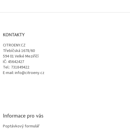
Z
á
p
a
KONTAKTY
t
CITROENY.CZ
í
Třebíčská 1678/60
594 01 Velké Meziříčí
IČ: 45642427
Tel.: 731849422
E-mail: info@citroeny.cz
Informace pro vás
Poptávkový formulář