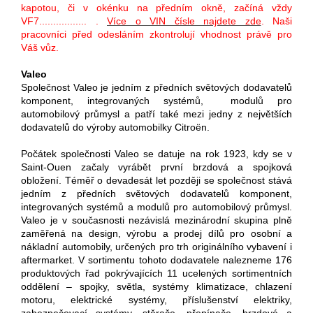
kapotou, či v okénku na předním okně, začíná vždy
VF7................. .
Více o VIN čísle najdete zde
. Naši
pracovníci před odesláním zkontrolují vhodnost právě pro
Váš vůz.
Valeo
Společnost Valeo je jedním z předních světových dodavatelů
komponent, integrovaných systémů, modulů pro
automobilový průmysl a patří také mezi jedny z největších
dodavatelů do výroby automobilky Citroën.
Počátek společnosti Valeo se datuje na rok 1923, kdy se v
Saint-Ouen začaly vyrábět první brzdová a spojková
obložení. Téměř o devadesát let později se společnost stává
jedním z předních světových dodavatelů komponent,
integrovaných systémů a modulů pro automobilový průmysl.
Valeo je v současnosti nezávislá mezinárodní skupina plně
zaměřená na design, výrobu a prodej dílů pro osobní a
nákladní automobily, určených pro trh originálního vybavení i
aftermarket. V sortimentu tohoto dodavatele nalezneme 176
produktových řad pokrývajících 11 ucelených sortimentních
oddělení – spojky, světla, systémy klimatizace, chlazení
motoru, elektrické systémy, příslušenství elektriky,