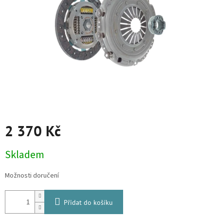
2 370 Kč
Měrná
Skladem
cena:
Možnosti doručení
Přidat do košíku