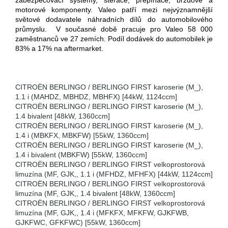
zabezpečovací systémy, stěrače, přepínače, brzdové a
motorové komponenty. Valeo patří mezi nejvýznamnější
světové dodavatele náhradních dílů do automobilového
průmyslu. V současné době pracuje pro Valeo 58 000
zaměstnanců ve 27 zemích. Podíl dodávek do automobilek je
83% a 17% na aftermarket.
CITROËN BERLINGO / BERLINGO FIRST karoserie (M_),
1.1 i (MAHDZ, MBHDZ, MBHFX) [44kW, 1124ccm]
CITROËN BERLINGO / BERLINGO FIRST karoserie (M_),
1.4 bivalent [48kW, 1360ccm]
CITROËN BERLINGO / BERLINGO FIRST karoserie (M_),
1.4 i (MBKFX, MBKFW) [55kW, 1360ccm]
CITROËN BERLINGO / BERLINGO FIRST karoserie (M_),
1.4 i bivalent (MBKFW) [55kW, 1360ccm]
CITROËN BERLINGO / BERLINGO FIRST velkoprostorová
limuzína (MF, GJK,, 1.1 i (MFHDZ, MFHFX) [44kW, 1124ccm]
CITROËN BERLINGO / BERLINGO FIRST velkoprostorová
limuzína (MF, GJK,, 1.4 bivalent [48kW, 1360ccm]
CITROËN BERLINGO / BERLINGO FIRST velkoprostorová
limuzína (MF, GJK,, 1.4 i (MFKFX, MFKFW, GJKFWB,
GJKFWC, GFKFWC) [55kW, 1360ccm]