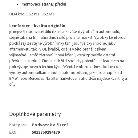
montovací strana: přední
OEM kód: 352391, 3523AJ
Lemförder - kvalita originálu
je největší dodavatel dílů řízení a zavěšení výrobcům automobilů,
stejně tak i na trh náhradních dílů pro aftermarket. Výrobky Lemförder
pocházejí ze stejné výrobní linky tzn. jsou fyzicky shodné, jak v
aftermarketu tak i v OE kvalitě, což je v této branži celkem
výjimečné..Lemförder vyvíjí nová řešení, která zpravidla ostatní
přebírají a kopírují. Firma je držitel spousty patentů a je leaderem na
poli vývoje nových technických řešení. Lemförder dnes dodává do
výroby automobilkám mnoha automobilkám, jako jsou například
BMW nebo Mercedes. Na aftermarketovém trhu stěží najdete kvalitnější
díly.
Doplňkové parametry
Kategorie
:
Podvozek a řízení
EAN
:
5012759284179