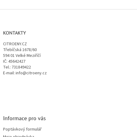
Z
á
p
a
KONTAKTY
t
CITROENY.CZ
í
Třebíčská 1678/60
594 01 Velké Meziříčí
IČ: 45642427
Tel.: 731849422
E-mail: info@citroeny.cz
Informace pro vás
Poptávkový formulář