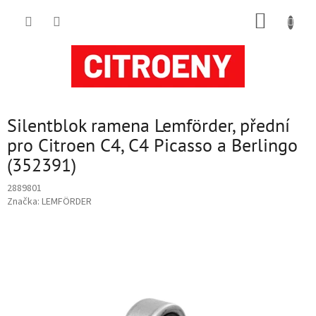
Přejít
NÁKUP
na
obsah
KOŠÍK
Silentblok ramena Lemförder, přední
pro Citroen C4, C4 Picasso a Berlingo
(352391)
2889801
Značka:
LEMFÖRDER