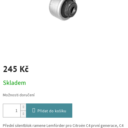
245 Kč
Měrná
Skladem
cena:
Možnosti doručení
Přidat do košíku
Přední silentblok ramene
Lemförder
pro Citroën C4 první generace, C4