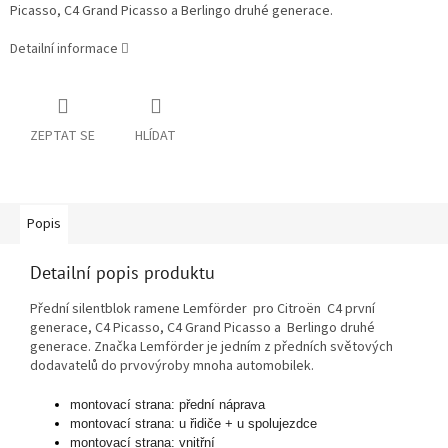
Picasso, C4 Grand Picasso a Berlingo druhé generace.
Detailní informace
ZEPTAT SE
HLÍDAT
Popis
Detailní popis produktu
Přední silentblok ramene
Lemförder
pro Citroën C4 první
generace, C4 Picasso, C4 Grand Picasso a Berlingo druhé
generace. Značka
Lemförder
je jedním z předních světových
dodavatelů do prvovýroby mnoha automobilek.
montovací strana: přední náprava
montovací strana: u řidiče + u spolujezdce
montovací strana: vnitřní