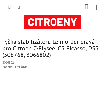
Přejít
NÁKUP
na
obsah
KOŠÍK
Tyčka stabilizátoru Lemförder pravá
pro Citroen C-Elysee, C3 Picasso, DS3
(508768, 3066802)
3066802
Značka:
LEMFÖRDER