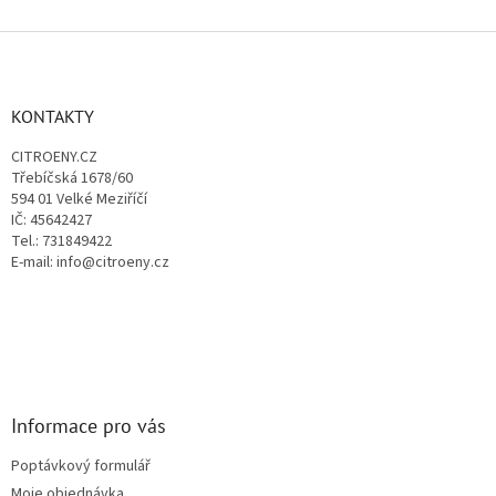
Z
á
p
a
KONTAKTY
t
CITROENY.CZ
í
Třebíčská 1678/60
594 01 Velké Meziříčí
IČ: 45642427
Tel.: 731849422
E-mail: info@citroeny.cz
Informace pro vás
Poptávkový formulář
Moje objednávka