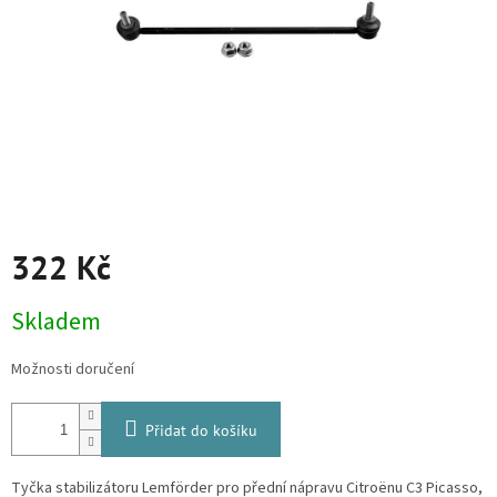
322 Kč
Měrná
Skladem
cena:
Možnosti doručení
Přidat do košíku
Tyčka stabilizátoru Lemförder pro přední nápravu Citroënu C3 Picasso,