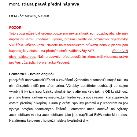
mont. strana
pravá přední náprava
OEM kód: 508755, 508768
POZOR!
Toto zboží může být určeno pouze pro některá konkrétní vozidla, aby jste měli
naprostou jistotu vhodnosti výběru, prosím uveďte do poznámky objednávky
VIN číslo Vašeho vozu. Najdete ho v technickém průkazu nebo v plechu pod
kapotou, či v okénku na předním okně, začíná vždy VF7................ .
Více o VIN
čísle najdete zde
.
Naši pracovníci před odesláním zkontrolují vhodnost právě
pro Váš vůz. (platí i pro značku Peugeot.
Lemförder - kvalita originálu
je největší dodavatel dílů řízení a zavěšení výrobcům automobilů, stejně tak i na
trh náhradních dílů pro aftermarket. Výrobky Lemförder pocházejí ze stejné
výrobní linky tzn. jsou fyzicky shodné, jak v aftermarketu tak i v OE kvalitě, což
je v této branži celkem výjimečné..Lemförder vyvíjí nová řešení, která zpravidla
ostatní přebírají a kopírují. Firma je držitel spousty patentů a je leaderem na poli
vývoje nových technických řešení. Lemförder dnes dodává do výroby
automobilkám mnoha automobilkám, jako jsou například BMW nebo Mercedes.
Na aftermarketovém trhu stěží najdete kvalitnější díly.