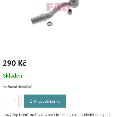
290 Kč
Měrná
Skladem
cena:
Možnosti doručení
Přidat do košíku
Pravý čep řízení značky FAG pro Citroën C2, C3 a C3 Pluriel. (Peugeot