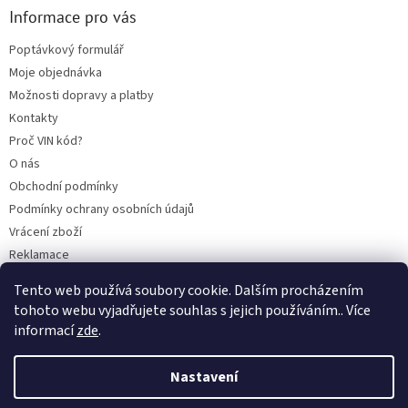
Informace pro vás
Poptávkový formulář
Moje objednávka
Možnosti dopravy a platby
Kontakty
Proč VIN kód?
O nás
Obchodní podmínky
Podmínky ochrany osobních údajů
Vrácení zboží
Reklamace
Mazací plán TOTAL
Tento web používá soubory cookie. Dalším procházením
BLOG
tohoto webu vyjadřujete souhlas s jejich používáním.. Více
informací
zde
.
Nastavení
Vytvořil Shoptet