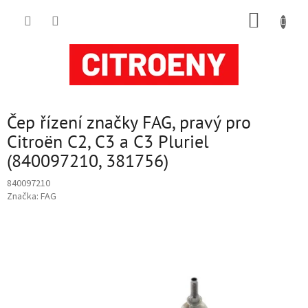
Přejít
NÁKUP
na
obsah
KOŠÍK
Čep řízení značky FAG, pravý pro
Citroën C2, C3 a C3 Pluriel
(840097210, 381756)
840097210
Značka:
FAG