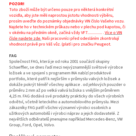
POZOR!
Toto zboží může být určeno pouze pro některá konkrétní
vozidla, aby jste měli naprostou jistotu vhodnosti výběru,
prosím uveďte do poznámky objednávky VIN číslo Vašeho vozu.
Najdete ho v technickém průkazu nebo v plechu pod kapotou, či
v okénku na předním okně, začíná vždy VF7................ .
Více o VIN
čísle najdete zde
.
Naši pracovníci před odesláním zkontrolují
vhodnost právě pro Váš vůz. (platí i pro značku Peugeot.
FAG
Společnost FAG, která je od roku 2001 součástí skupiny
Schaeffler, se dnes řadí mezi nejvýznamnější světové výrobce
ložisek a ve spojení s programem INA nabízí produktové
portfolio, které patří k nejširším v průmyslu valivých ložisek a
dokáže pokrýt téměř všechny aplikace . od jehlových pouzder o
průměru 2 mm až po velká valivá ložiska s vnějším průměrem
4,25 m. FAG dodává své produkty prakticky do všech výrobních
odvětví, včetně leteckého a automobilového průmyslu. Mezi
zákazníky FAG patří všichni významní výrobci osobních a
užitkových automobilů i výrobci náprav a jejich dodavatelé. Z
největších odběratelů jmenujme například Mercedes-Benz, VW
Group, Ford, Opel, Volvo.