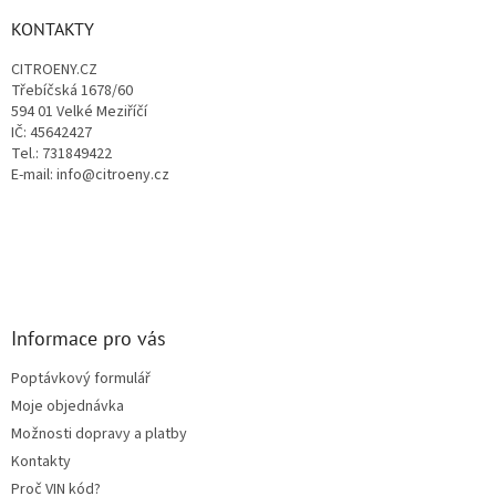
p
a
KONTAKTY
t
CITROENY.CZ
í
Třebíčská 1678/60
594 01 Velké Meziříčí
IČ: 45642427
Tel.: 731849422
E-mail: info@citroeny.cz
Informace pro vás
Poptávkový formulář
Moje objednávka
Možnosti dopravy a platby
Kontakty
Proč VIN kód?