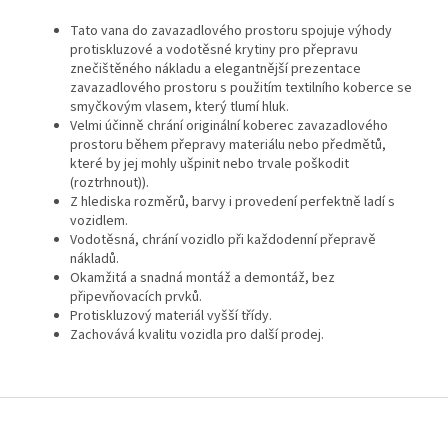
Tato vana do zavazadlového prostoru spojuje výhody
protiskluzové a vodotěsné krytiny pro přepravu
znečištěného nákladu a elegantnější prezentace
zavazadlového prostoru s použitím textilního koberce se
smyčkovým vlasem, který tlumí hluk.
Velmi účinně chrání originální koberec zavazadlového
prostoru během přepravy materiálu nebo předmětů,
které by jej mohly ušpinit nebo trvale poškodit
(roztrhnout)).
Z hlediska rozměrů, barvy i provedení perfektně ladí s
vozidlem.
Vodotěsná, chrání vozidlo při každodenní přepravě
nákladů.
Okamžitá a snadná montáž a demontáž, bez
připevňovacích prvků.
Protiskluzový materiál vyšší třídy.
Zachovává kvalitu vozidla pro další prodej.
Z
á