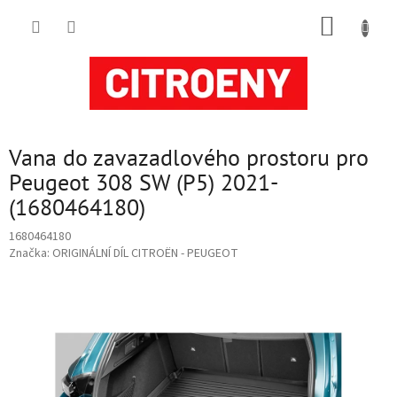
Přejít
NÁKUP
na
obsah
KOŠÍK
Vana do zavazadlového prostoru pro
Peugeot 308 SW (P5) 2021-
(1680464180)
1680464180
Značka:
ORIGINÁLNÍ DÍL CITROËN - PEUGEOT