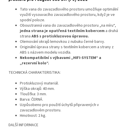
Tato vana do zavazadlového prostoru umožňuje optimální
využití vysouvacího zavazadlového prostoru, když je ve
spodní poloze.
Oboustranná vana do zavazadlového prostoru „na míru“,
jedna strana je opatřená textilním kobercem
a druhá
strana
ABS s protiskluzovou úpravou.
Olemování okrajů lemovkou z nubuku černé barvy.
Originální úprava strany s textilním kobercem a strany z
ABS s názvem modelu vozidla.
Nekompatibilní s výbavami „HIFI-SYSTEM“ a
„rezervní kolo“.
TECHNICKÁ CHARAKTERISTIKA:
Protiskluzový materiál.
Výška okrajů: 40 mm.
Tloušťka: 3 mm.
Barva: ČERNÁ.
Uzpůsobeno pro použití úchytů připravených v
zavazadlovém prostoru.
Hmotnost: 2 kg.
DALŠÍ INFORMACE