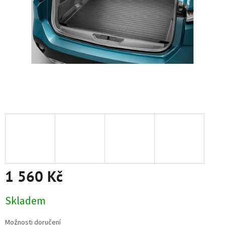
1 560 Kč
Měrná
Skladem
cena:
Možnosti doručení