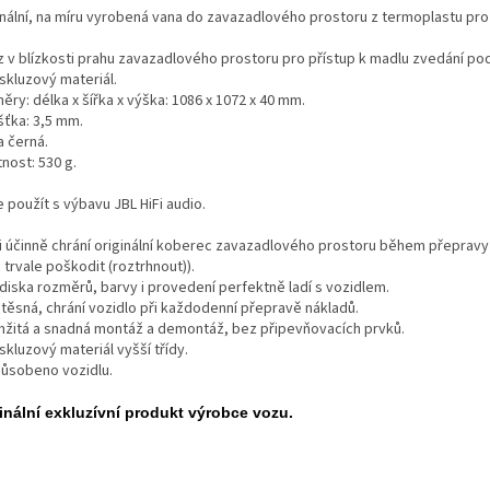
inální, na míru vyrobená vana do zavazadlového prostoru z termoplastu pro
z v blízkosti prahu zavazadlového prostoru pro přístup k madlu zvedání p
skluzový materiál.
ry: délka x šířka x výška: 1086 x 1072 x 40 mm.
šťka: 3,5 mm.
a černá.
nost: 530 g.
 použít s výbavu JBL HiFi audio.
i účinně chrání originální koberec zavazadlového prostoru během přepravy 
trvale poškodit (roztrhnout)).
ediska rozměrů, barvy i provedení perfektně ladí s vozidlem.
těsná, chrání vozidlo při každodenní přepravě nákladů.
žitá a snadná montáž a demontáž, bez připevňovacích prvků.
skluzový materiál vyšší třídy.
působeno vozidlu.
inální exkluzívní produkt výrobce vozu.