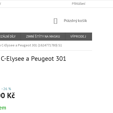
Y A PLATBY
KONTAKTY
PROČ VIN KÓD?
Přihlášení
O NÁS
OBCHO
NÁKUPNÍ
Prázdný košík
KOŠÍK
ZÁLNÍ DÍLY
ZIMNÍ ŠTÍTY NA MASKU
VÝPRODEJ
Značky
 C-Elysee a Peugeot 301 (1624771780) S1
 C-Elysee a Peugeot 301
–26 %
00 Kč
dem