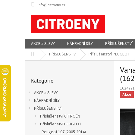
Přejít
info@citroeny.cz
na
obsah
AKCE a SLEVY
NÁHRADNÍ DÍLY
PŘÍSLUŠENSTVÍ
Domů
PŘÍSLUŠENSTVÍ
Příslušenství PEUGEOT
P
Vana
o
Přeskočit
s
(16
Kategorie
kategorie
t
1624771
r
AKCE a SLEVY
Akce
a
NÁHRADNÍ DÍLY
n
PŘÍSLUŠENSTVÍ
n
í
Příslušenství CITROËN
p
Příslušenství PEUGEOT
a
Peugeot 107 (2005-2014)