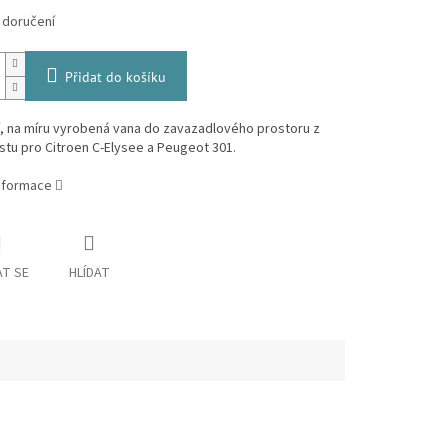
 doručení
Přidat do košíku
í, na míru vyrobená vana do zavazadlového prostoru z
tu pro Citroen C-Elysee a Peugeot 301.
informace
T SE
HLÍDAT