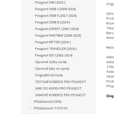
Peugeot 508 (2018-)
Orig
Peugeot 5008 I (2009-2016)
Výře
Peugeot 5008 II (2017-2024)
Proti
Peugeot 5008 III (2024-)
Rozmě
Tlou
Peugeot EXPERT (2007-2016)
Barv
Peugeot PARTNER (2008-2018)
Hmot
Peugeot RIFTER (2018-)
Nelze
Peugeot TRAVELLER (2016-)
Peugeot 807 (2002-2014)
Velm
Opravné tužky na lak
nebo 
Z hl
Opravné laky ve spreji
Vodo
Originální ALU kola
Okam
Proti
TEXTILNÍ KOBERCE PRO PEUGEOT
Přiz
VANY DO KUFRU PRO PEUGEOT
GUMOVÉ KOBERCE PRO PEUGEOT
Orig
Příslušenství OPEL
Příslušenství TOYOTA