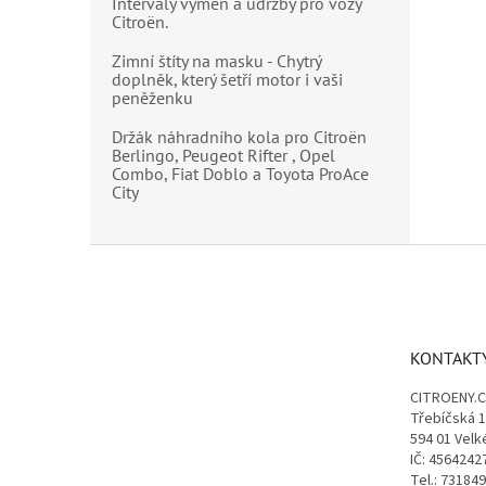
Intervaly výměn a údržby pro vozy
Citroën.
Zimní štíty na masku - Chytrý
doplněk, který šetří motor i vaši
peněženku
Držák náhradního kola pro Citroën
Berlingo, Peugeot Rifter , Opel
Combo, Fiat Doblo a Toyota ProAce
City
Z
á
p
a
t
KONTAKT
í
CITROENY.
Třebíčská 
594 01 Velk
IČ: 4564242
Tel.: 73184