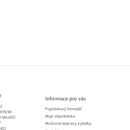
Y
Informace pro vás
CZ
Poptávkový formulář
1678/60
Moje objednávka
é Meziříčí
7
Možnosti dopravy a platby
9422