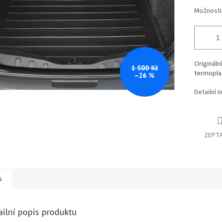
Možnosti
Origináln
1 500 Kč
termoplas
–26 %
Detailní 
ZEPTA
s
ailní popis produktu