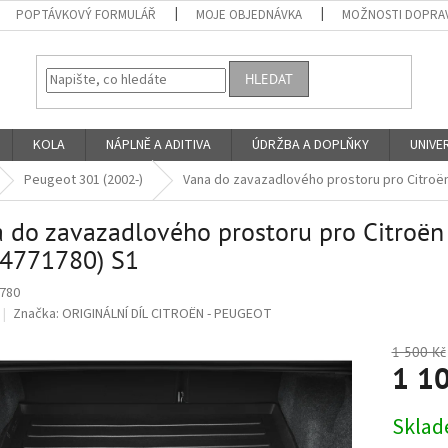
POPTÁVKOVÝ FORMULÁŘ
MOJE OBJEDNÁVKA
MOŽNOSTI DOPRAV
HLEDAT
KOLA
NÁPLNĚ A ADITIVA
ÚDRŽBA A DOPLŇKY
UNIVER
Peugeot 301 (2002-)
Vana do zavazadlového prostoru pro Citroën
 do zavazadlového prostoru pro Citroën
24771780) S1
780
Značka:
ORIGINÁLNÍ DÍL CITROËN - PEUGEOT
1 500 Kč
1 1
Měrná
Skla
cena: