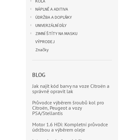
KOLA
NÁPLNĚ A ADITIVA
ÚDRŽBA A DOPLŇKY
UNIVERZÁLNÍ DÍLY
ZIMNÍ ŠTÍTY NA MASKU
VÝPRODEJ
Značky
BLOG
Jak najít kód barvy na voze Citroën a
správně opravit lak
Průvodce výběrem šroubů kol pro
Citroën, Peugeot a vozy
PSA/Stellantis
Motor 1.6 HDi: Kompletní průvodce
údržbou a výběrem oleje