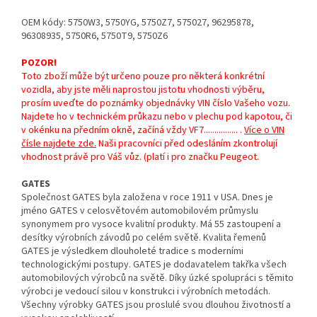
OEM kódy: 5750W3, 5750YG, 5750Z7, 575027, 96295878,
96308935, 5750R6, 5750T9, 5750Z6
POZOR!
Toto zboží může být určeno pouze pro některá konkrétní
vozidla, aby jste měli naprostou jistotu vhodnosti výběru,
prosím uveďte do poznámky objednávky VIN číslo Vašeho vozu.
Najdete ho v technickém průkazu nebo v plechu pod kapotou, či
v okénku na předním okně, začíná vždy VF7................ .
Více o VIN
čísle najdete zde
.
Naši pracovníci před odesláním zkontrolují
vhodnost právě pro Váš vůz. (platí i pro značku Peugeot.
GATES
Společnost GATES byla založena v roce 1911 v USA. Dnes je
jméno GATES v celosvětovém automobilovém průmyslu
synonymem pro vysoce kvalitní produkty. Má 55 zastoupení a
desítky výrobních závodů po celém světě. Kvalita řemenů
GATES je výsledkem dlouholeté tradice s moderními
technologickými postupy. GATES je dodavatelem takřka všech
automobilových výrobců na světě. Díky úzké spolupráci s těmito
výrobci je vedoucí silou v konstrukci i výrobních metodách.
Všechny výrobky GATES jsou proslulé svou dlouhou životností a