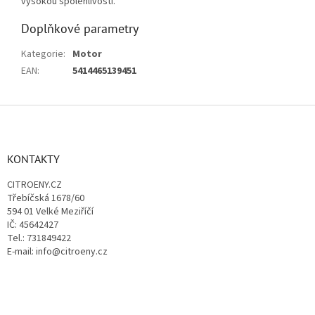
vysokou spolehlivostí.
Doplňkové parametry
Kategorie
:
Motor
EAN
:
5414465139451
Z
á
p
a
KONTAKTY
t
CITROENY.CZ
í
Třebíčská 1678/60
594 01 Velké Meziříčí
IČ: 45642427
Tel.: 731849422
E-mail: info@citroeny.cz