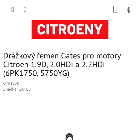
Přejít
NÁKUP
na
obsah
KOŠÍK
Drážkový řemen Gates pro motory
Citroen 1.9D, 2.0HDi a 2.2HDi
(6PK1750, 5750YG)
6PK1750
Značka:
GATES