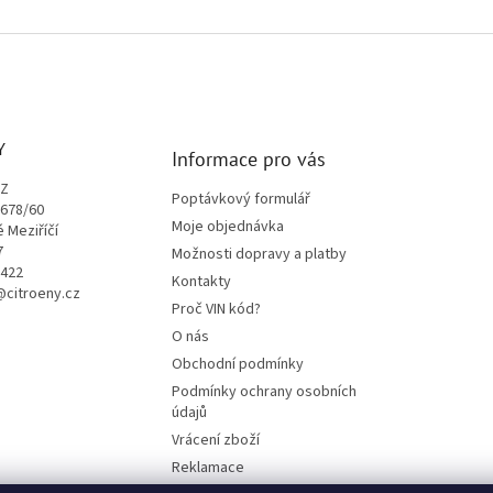
Y
Informace pro vás
CZ
Poptávkový formulář
1678/60
Moje objednávka
é Meziříčí
7
Možnosti dopravy a platby
9422
Kontakty
o@citroeny.cz
Proč VIN kód?
O nás
Obchodní podmínky
Podmínky ochrany osobních
údajů
Vrácení zboží
Reklamace