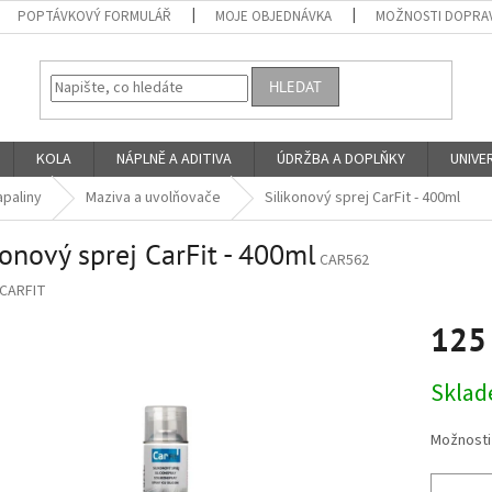
POPTÁVKOVÝ FORMULÁŘ
MOJE OBJEDNÁVKA
MOŽNOSTI DOPRAV
HLEDAT
KOLA
NÁPLNĚ A ADITIVA
ÚDRŽBA A DOPLŇKY
UNIVER
apaliny
Maziva a uvolňovače
Silikonový sprej CarFit - 400ml
konový sprej CarFit - 400ml
CAR562
CARFIT
125
Měrná
Skla
cena:
Možnosti