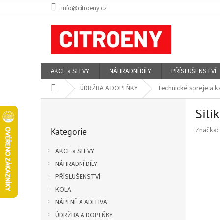
Přejít
info@citroeny.cz
na
obsah
AKCE a SLEVY
NÁHRADNÍ DÍLY
PŘÍSLUŠENSTVÍ
Domů
ÚDRŽBA A DOPLŇKY
Technické spreje a k
P
Sili
o
Přeskočit
s
Značka:
Kategorie
kategorie
t
r
AKCE a SLEVY
a
NÁHRADNÍ DÍLY
n
PŘÍSLUŠENSTVÍ
n
í
KOLA
p
NÁPLNĚ A ADITIVA
a
ÚDRŽBA A DOPLŇKY