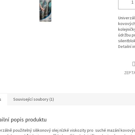
Univerzál
kovových 
kolejničk
údržbu pr
silentblo
Detailní 
ZEPTA
s
Související soubory (1)
ailní popis produktu
erzálně použitelný silikonový olej nízké viskozity pro suché mazání kovovýc