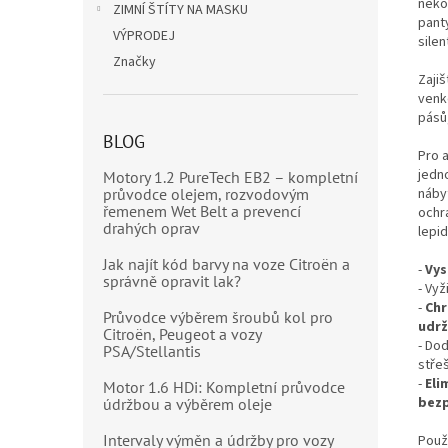
neko
ZIMNÍ ŠTÍTY NA MASKU
pant
VÝPRODEJ
silen
Značky
Zajiš
venk
pásů
BLOG
Pro a
jedn
Motory 1.2 PureTech EB2 – kompletní
průvodce olejem, rozvodovým
nábyt
řemenem Wet Belt a prevencí
ochra
drahých oprav
lepid
Jak najít kód barvy na voze Citroën a
-
Vys
správně opravit lak?
- Vyž
-
Chr
Průvodce výběrem šroubů kol pro
udrž
Citroën, Peugeot a vozy
- Do
PSA/Stellantis
stře
-
Eli
Motor 1.6 HDi: Kompletní průvodce
bezp
údržbou a výběrem oleje
Intervaly výměn a údržby pro vozy
Použi