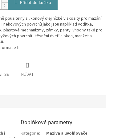
Přidat do košíku
ně použitelný silikonový olej nízké viskozity pro mazání
i nekovových povrchů jako jsou například vodítka,
y, plastové mechanizmy, zámky, panty. Vhodný také pro
yžových povrchů - těsnění dveří a oken, manžet a
ků.
informace
T SE
HLÍDAT
Doplňkové parametry
h i
Kategorie
:
Maziva a uvolňovače