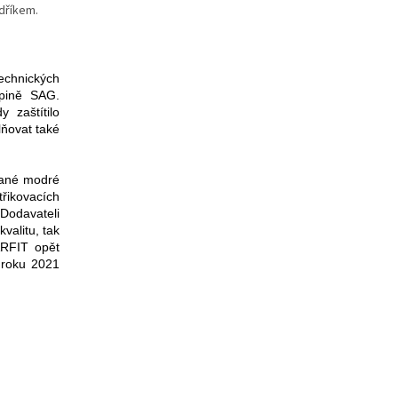
dříkem.
echnických
upině SAG.
 zaštítilo
lňovat také
vané modré
řikovacích
 Dodavateli
valitu, tak
ARFIT opět
 roku 2021