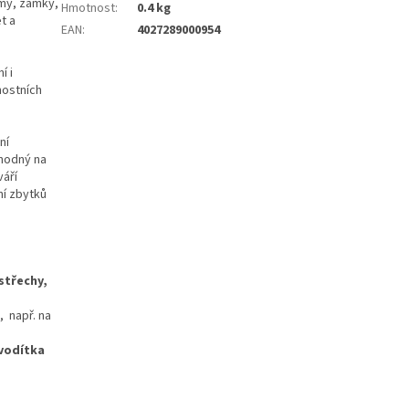
zmy, zámky,
Hmotnost
:
0.4 kg
t a
EAN
:
4027289000954
í i
nostních
ní
Vhodný na
váří
ní zbytků
 střechy,
, např. na
 vodítka