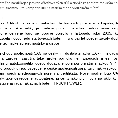
atečně nastříkejte povrch ošetřovaných dílů a dobře rozetřete měkkým ha
em zkontrolujte kompatibilitu na malém méně viditelném místě.
it
ka CARFIT s širokou nabídkou technických provozních kapalin, t
jů a autokosmetiky je tradiční privátní značkou patřící nově sk
dně červené logo se poprvé objevilo v listopadu roku 2005, kdy
yzcela novou řadu startovacích baterií. Tu o pár let později začaly dop
é technické spreje, nástřiky a čističe.
říchodu společnosti SAG na český trh dostala značka CARFIT inovo
 a zároveň zaštítila také široké portfolio nemrznoucích směsí, ost
lin či autokosmetiky dosud dodávané po jinou privátní značkou VIP.
to produktů jsou osvědčené české společnosti garantující jak vysokou k
ění všech předepsaných norem a certifikátů. Nové modré logo C
aly také osvědčené autobaterie, přičemž jako první byla na sklonku
stavena řada nákladních baterií TRUCK POWER.