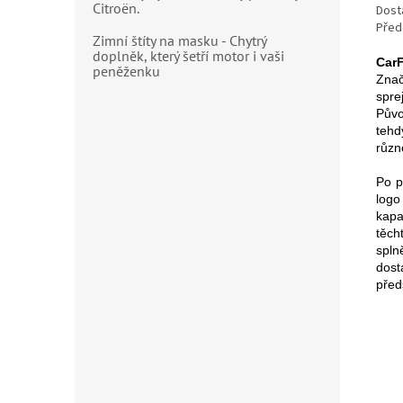
Citroën.
Dost
Před
Zimní štíty na masku - Chytrý
doplněk, který šetří motor i vaši
CarF
peněženku
Znač
spre
Půvo
tehd
různ
Po p
logo
kapa
těch
spln
dost
před