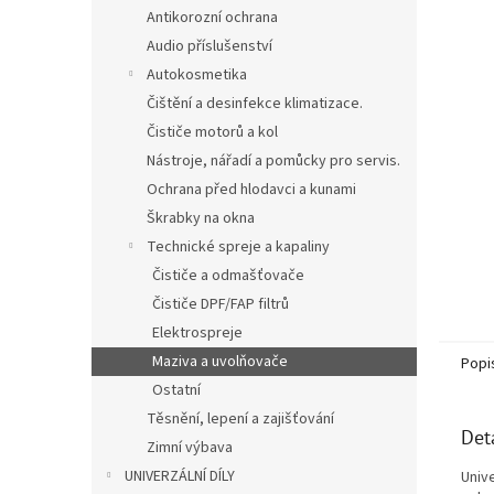
n
Antikorozní ochrana
e
Audio příslušenství
l
Autokosmetika
Čištění a desinfekce klimatizace.
Čističe motorů a kol
Nástroje, nářadí a pomůcky pro servis.
Ochrana před hlodavci a kunami
Škrabky na okna
Technické spreje a kapaliny
Čističe a odmašťovače
Čističe DPF/FAP filtrů
Elektrospreje
Maziva a uvolňovače
Popi
Ostatní
Těsnění, lepení a zajišťování
Det
Zimní výbava
UNIVERZÁLNÍ DÍLY
Univ