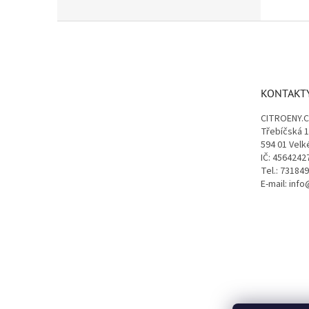
Z
á
p
a
t
KONTAKT
í
CITROENY.
Třebíčská 
594 01 Velk
IČ: 4564242
Tel.: 73184
E-mail: inf