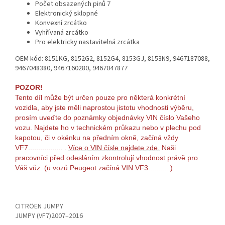
Počet obsazených pinů 7
Elektronický sklopné
Konvexní zrcátko
Vyhřívaná zrcátko
Pro elektricky nastavitelná zrcátka
OEM kód: 8151KG, 8152G2, 8152G4, 8153GJ, 8153N9, 9467187088,
9467048380, 9467160280, 9467047877
POZOR!
Tento díl může být určen pouze pro některá konkrétní
vozidla, aby jste měli naprostou jistotu vhodnosti výběru,
prosím uveďte do poznámky objednávky VIN číslo Vašeho
vozu. Najdete ho v technickém průkazu nebo v plechu pod
kapotou, či v okénku na předním okně, začíná vždy
VF7................. .
Více o VIN čísle najdete zde.
Naši
pracovníci před odesláním zkontrolují vhodnost právě pro
Váš vůz. (u vozů Peugeot začíná VIN VF3...........)
CITRÖEN JUMPY
JUMPY (VF7)2007–2016