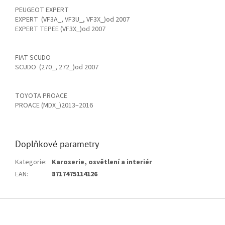
PEUGEOT EXPERT
EXPERT (VF3A_, VF3U_, VF3X_)od 2007
EXPERT TEPEE (VF3X_)od 2007
FIAT SCUDO
SCUDO (270_, 272_)od 2007
TOYOTA PROACE
PROACE (MDX_)2013–2016
Doplňkové parametry
Kategorie
:
Karoserie, osvětlení a interiér
EAN
:
8717475114126
Z
á