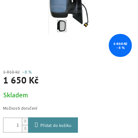
1 810 Kč
–8 %
1 810 Kč
–8 %
1 650 Kč
Měrná
Skladem
cena:
Možnosti doručení
Přidat do košíku