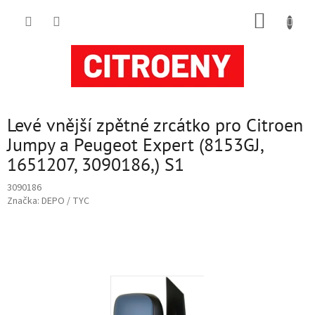
Přejít
NÁKUP
na
obsah
KOŠÍK
Levé vnější zpětné zrcátko pro Citroen
Jumpy a Peugeot Expert (8153GJ,
1651207, 3090186,) S1
3090186
Značka:
DEPO / TYC