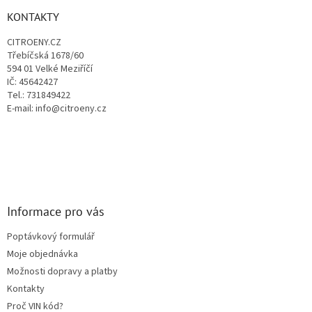
p
a
KONTAKTY
t
CITROENY.CZ
í
Třebíčská 1678/60
594 01 Velké Meziříčí
IČ: 45642427
Tel.: 731849422
E-mail: info@citroeny.cz
Informace pro vás
Poptávkový formulář
Moje objednávka
Možnosti dopravy a platby
Kontakty
Proč VIN kód?