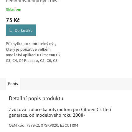
demontovatelný nýt 10ks
pro Citroën C2, C3, C4, C4
Skladem
Picasso, C5, C4 Aircross,
75 Kč
Jumpy, DS3, DS4, DS5.
Do košíku
Příchytka, rozebiratelný nýt,
který je použit ve velkém
množství aplikací u Citroenu C2,
C3, C4, C4 Picasso, C5, C6, C3
Picasso, C4 Aircross, Jumpy, C-
Elysee, DS3, DS4 a DS5....
Popis
Detailní popis produktu
Zvuková izolace kapoty motoru pro Citroen C5 třetí
generace, od modelového roku 2008-
OEM kód:
7979K2, 97SKV920, EZCCT084