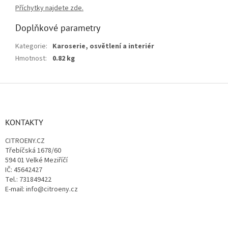
Příchytky najdete zde.
Doplňkové parametry
Kategorie
:
Karoserie, osvětlení a interiér
Hmotnost
:
0.82 kg
Z
á
p
a
KONTAKTY
t
CITROENY.CZ
í
Třebíčská 1678/60
594 01 Velké Meziříčí
IČ: 45642427
Tel.: 731849422
E-mail: info@citroeny.cz