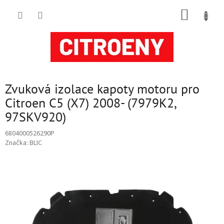
Přejít
NÁKUP
na
obsah
KOŠÍK
Zvuková izolace kapoty motoru pro
Citroen C5 (X7) 2008- (7979K2,
97SKV920)
6804000526290P
Značka:
BLIC