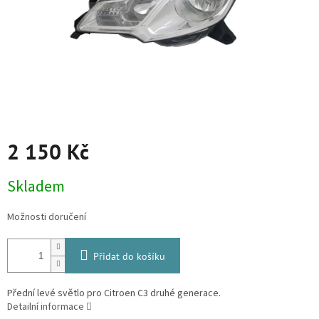
2 150 Kč
Měrná
Skladem
cena:
Možnosti doručení
Přidat do košíku
Přední levé světlo pro Citroen C3 druhé generace.
Detailní informace