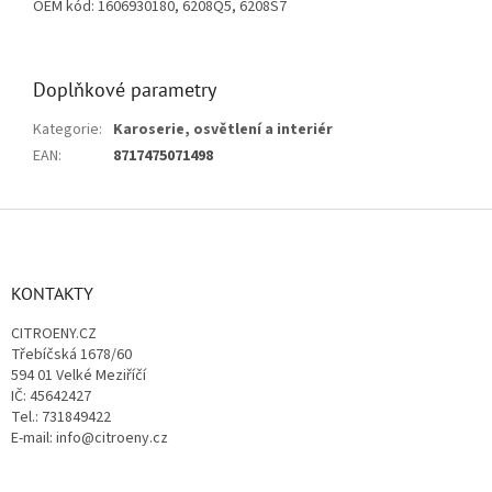
OEM kód: 1606930180, 6208Q5, 6208S7
Doplňkové parametry
Kategorie
:
Karoserie, osvětlení a interiér
EAN
:
8717475071498
Z
á
p
a
KONTAKTY
t
CITROENY.CZ
í
Třebíčská 1678/60
594 01 Velké Meziříčí
IČ: 45642427
Tel.: 731849422
E-mail: info@citroeny.cz