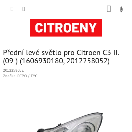
Přejít
NÁKUP
na
obsah
KOŠÍK
Přední levé světlo pro Citroen C3 II.
(09-) (1606930180, 2012258052)
2012258052
Značka:
DEPO / TYC