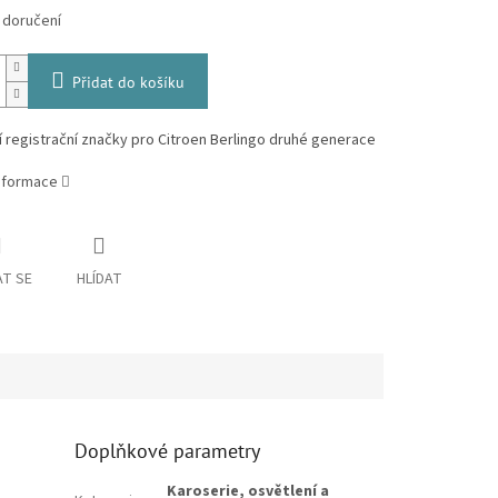
 doručení
Přidat do košíku
 registrační značky pro Citroen Berlingo druhé generace
informace
T SE
HLÍDAT
Doplňkové parametry
Karoserie, osvětlení a