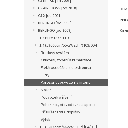
C5 BREAK [od 2008]
C5 AIRCROSS [od 2018]
OEM 
C5 X [od 2021]
Pro 
BERLINGO [od 1996]
BERLINGO [od 2008]
Komp
1.2 PureTech 110
1.4 (1360ccm/55kW/75HP) [03/09-]
Brzdový systém
Chlazení, topení a klimatizace
Elektrosoučásti a elektronika
Filtry
Karoserie, osvětlení a interiér
Motor
Podvozek a řízení
Pohon kol, převodovka a spojka
Příslušenství a doplňky
Výfuk
1.6 (1587ccm/66kW/90HP) [04/08-]