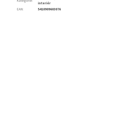
Kategorie
:
interiér
EAN
:
5410909603076