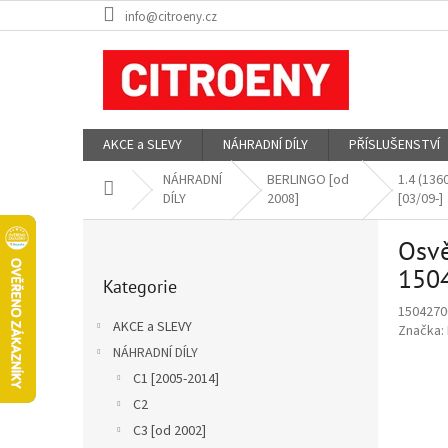
Přejít
info@citroeny.cz
na
obsah
AKCE a SLEVY
NÁHRADNÍ DÍLY
PŘÍSLUŠENSTVÍ
NÁHRADNÍ
BERLINGO [od
1.4 (13
Domů
DÍLY
2008]
[03/09-]
P
Osvě
o
Přeskočit
s
150
Kategorie
kategorie
t
1504270
r
AKCE a SLEVY
Značka:
a
NÁHRADNÍ DÍLY
n
C1 [2005-2014]
n
í
C2
p
C3 [od 2002]