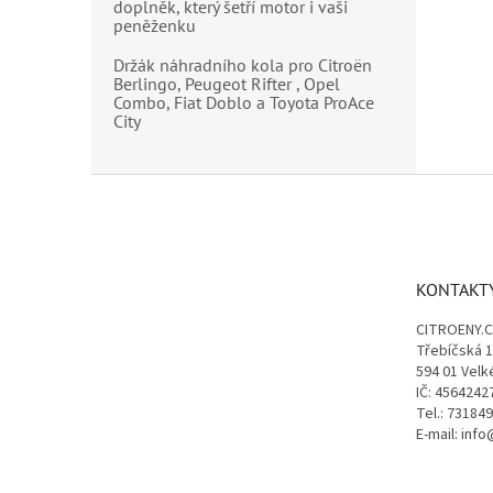
doplněk, který šetří motor i vaši
peněženku
Držák náhradního kola pro Citroën
Berlingo, Peugeot Rifter , Opel
Combo, Fiat Doblo a Toyota ProAce
City
Z
á
p
a
t
KONTAKT
í
CITROENY.
Třebíčská 
594 01 Velk
IČ: 4564242
Tel.: 73184
E-mail: inf