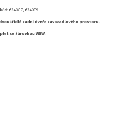
kód: 6340G7, 6340E9
dvoukřídlé zadní dveře zavazadlového prostoru.
let se žárovkou W5W.