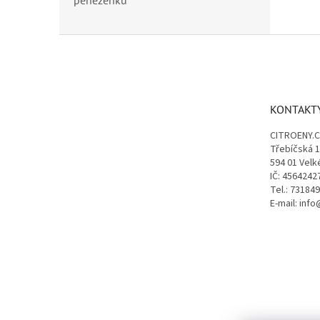
peněženku
Z
á
p
a
t
KONTAKT
í
CITROENY.
Třebíčská 
594 01 Velk
IČ: 4564242
Tel.: 73184
E-mail: inf