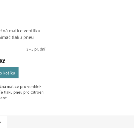
ečná matice ventilku
nímač tlaku pneu
en (5430T3)
3 - 5 pr. dní
Kč
o košíku
čná matice pro ventilek
e tlaku pneu pro Citroen
eot.
s