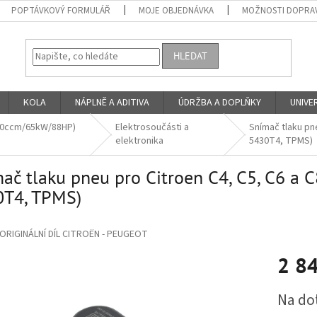
POPTÁVKOVÝ FORMULÁŘ
MOJE OBJEDNÁVKA
MOŽNOSTI DOPRAV
HLEDAT
KOLA
NÁPLNĚ A ADITIVA
ÚDRŽBA A DOPLŇKY
UNIVER
360ccm/65kW/88HP)
Elektrosoučásti a
Snímač tlaku pne
elektronika
5430T4, TPMS)
ač tlaku pneu pro Citroen C4, C5, C6 a C
0T4, TPMS)
ORIGINÁLNÍ DÍL CITROËN - PEUGEOT
2 8
Měrná
Na do
cena: