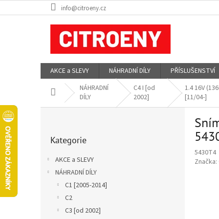
Přejít
info@citroeny.cz
na
obsah
AKCE a SLEVY
NÁHRADNÍ DÍLY
PŘÍSLUŠENSTVÍ
NÁHRADNÍ
C4 I [od
1.4 16V (1
Domů
DÍLY
2002]
[11/04-]
P
Sním
o
Přeskočit
s
543
Kategorie
kategorie
t
5430T4
r
AKCE a SLEVY
Značka:
a
NÁHRADNÍ DÍLY
n
C1 [2005-2014]
n
í
C2
p
C3 [od 2002]