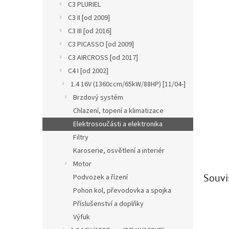
a
C3 PLURIEL
n
C3 II [od 2009]
e
C3 III [od 2016]
l
C3 PICASSO [od 2009]
C3 AIRCROSS [od 2017]
C4 I [od 2002]
1.4 16V (1360ccm/65kW/88HP) [11/04-]
Brzdový systém
Chlazení, topení a klimatizace
Elektrosoučásti a elektronika
Filtry
Karoserie, osvětlení a interiér
Motor
Souvi
Podvozek a řízení
Pohon kol, převodovka a spojka
Příslušenství a doplňky
Výfuk