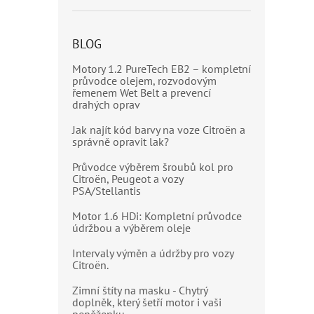
BLOG
Motory 1.2 PureTech EB2 – kompletní
průvodce olejem, rozvodovým
řemenem Wet Belt a prevencí
drahých oprav
Jak najít kód barvy na voze Citroën a
správně opravit lak?
Průvodce výběrem šroubů kol pro
Citroën, Peugeot a vozy
PSA/Stellantis
Motor 1.6 HDi: Kompletní průvodce
údržbou a výběrem oleje
Intervaly výměn a údržby pro vozy
Citroën.
Zimní štíty na masku - Chytrý
doplněk, který šetří motor i vaši