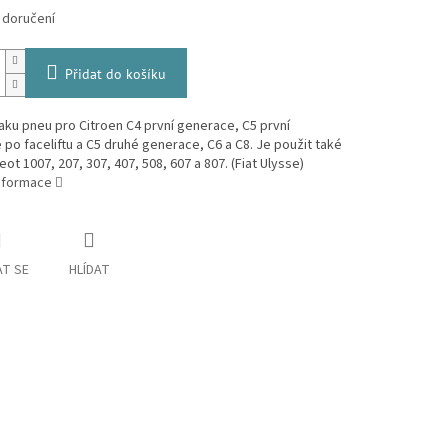
 doručení
Přidat do košíku
aku pneu pro Citroen C4 první generace, C5 první
po faceliftu a C5 druhé generace, C6 a C8. Je použit také
ot 1007, 207, 307, 407, 508, 607 a 807. (Fiat Ulysse)
informace
T SE
HLÍDAT