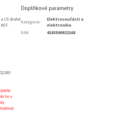
Doplňkové parametry
 a C5 druhé
Elektrosoučásti a
Kategorie
:
 807.
elektronika
EAN
:
4103590922168
102280
jistotu
te ho v
ždy
vhodnost