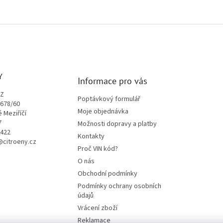
Y
Informace pro vás
CZ
Poptávkový formulář
1678/60
Moje objednávka
é Meziříčí
7
Možnosti dopravy a platby
9422
Kontakty
o@citroeny.cz
Proč VIN kód?
O nás
Obchodní podmínky
Podmínky ochrany osobních
údajů
Vrácení zboží
Reklamace