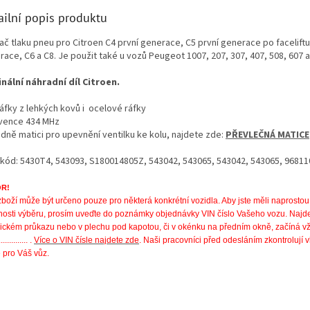
ailní popis produktu
ač tlaku pneu pro Citroen C4 první generace, C5 první generace po faceliftu
ace, C6 a C8. Je použit také u vozů Peugeot 1007, 207, 307, 407, 508, 607 a
inální náhradní díl Citroen.
ráfky z lehkých kovů i ocelové ráfky
vence 434 MHz
adně matici pro upevnění ventilku ke kolu, najdete zde:
PŘEVLEČNÁ MATICE
kód: 5430T4, 543093, S180014805Z, 543042, 543065, 543042, 543065, 9681
R!
zboží může být určeno pouze pro některá konkrétní vozidla. Aby jste měli naprostou 
osti výběru, prosím uveďte do poznámky objednávky VIN číslo Vašeho vozu. Najde
ickém průkazu nebo v plechu pod kapotou, či v okénku na předním okně, začíná v
............ .
Více o VIN čísle najdete zde
. Naši pracovníci před odesláním zkontrolují 
 pro Váš vůz.