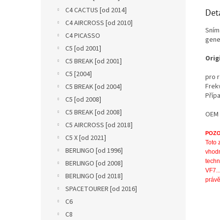
C4 CACTUS [od 2014]
Det
C4 AIRCROSS [od 2010]
Sním
C4 PICASSO
gener
C5 [od 2001]
Orig
C5 BREAK [od 2001]
C5 [2004]
pro 
Frek
C5 BREAK [od 2004]
Příp
C5 [od 2008]
C5 BREAK [od 2008]
OEM 
C5 AIRCROSS [od 2018]
POZO
C5 X [od 2021]
Toto 
BERLINGO [od 1996]
vhodn
techn
BERLINGO [od 2008]
VF7....
BERLINGO [od 2018]
právě
SPACETOURER [od 2016]
C6
C8