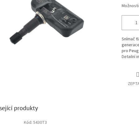
Možnosti
Snímač tl
generace 
pro Peuge
Detailní 
ZEPTA
sející produkty
Kód:
5430T3