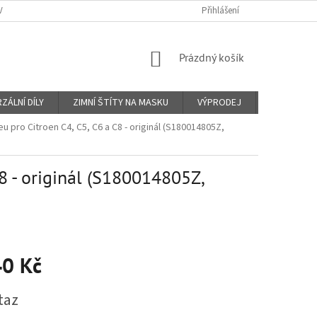
Y A PLATBY
KONTAKTY
PROČ VIN KÓD?
Přihlášení
O NÁS
OBCHO
NÁKUPNÍ
Prázdný košík
KOŠÍK
ZÁLNÍ DÍLY
ZIMNÍ ŠTÍTY NA MASKU
VÝPRODEJ
Značky
u pro Citroen C4, C5, C6 a C8 - originál (S180014805Z,
8 - originál (S180014805Z,
40 Kč
taz