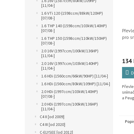
1.6 16V (1587ccm/80kW/109HP)
[11/04-]
1.6 VTi 120 (1598ccm/88kW/120HP)
[07/08-]
1.6 THP 140 (1598ccm/103kW/140HP)
Převl
[07/08-]
pro s
1.6 THP 150 (1598ccm/110kW/150HP)
[07/08-]
Citro
2.0 16V (1997ccm/100kW/136HP)
[11/04-]
134 
2.0 16V (1997ccm/103kW/140HP)
[11/04-]
D
1.6 HDi (1560ccm/66kW/90HP) [11/04-]
1.6 HDi (1560ccm/80kW/109HP) [11/04-]
Převle
2.0 HDi (1997ccm/103kW/140HP)
snímač
[07/08-]
a Peug
2.0 HDi (1997ccm/100kW/136HP)
[11/04-]
C4 II [od 2009]
Popi
C4 III [od 2020]
C-ELYSEE [od 2012]