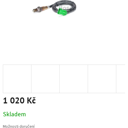
1 020 Kč
Měrná
Skladem
cena:
Možnosti doručení