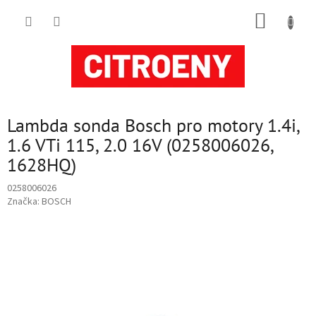
Přejít
NÁKUP
na
obsah
KOŠÍK
Lambda sonda Bosch pro motory 1.4i,
1.6 VTi 115, 2.0 16V (0258006026,
1628HQ)
0258006026
Značka:
BOSCH