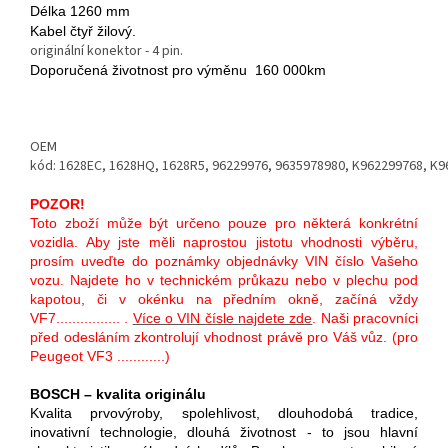
Délka 1260 mm
Kabel čtyř žilový.
originální konektor - 4 pin.
Doporučená životnost pro výměnu 160 000km
OEM
kód: 1628EC, 1628HQ, 1628R5, 96229976, 9635978980, K962299768, K
POZOR!
Toto zboží může být určeno pouze pro některá konkrétní
vozidla. Aby jste měli naprostou jistotu vhodnosti výběru,
prosím uveďte do poznámky objednávky VIN číslo Vašeho
vozu. Najdete ho v technickém průkazu nebo v plechu pod
kapotou, či v okénku na předním okně, začíná vždy
VF7................ .
Více o VIN čísle najdete zde
. Naši pracovníci
před odesláním zkontrolují vhodnost právě pro Váš vůz. (pro
Peugeot VF3 ............)
BOSCH – kvalita originálu
Kvalita prvovýroby, spolehlivost, dlouhodobá tradice,
inovativní technologie, dlouhá životnost - to jsou hlavní