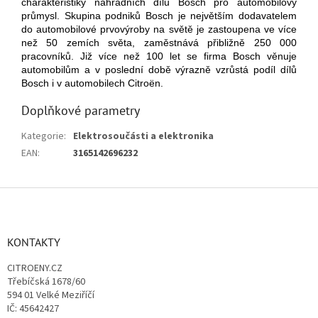
charakteristiky náhradních dílů Bosch pro automobilový
průmysl. Skupina podniků Bosch je největším dodavatelem
do automobilové prvovýroby na světě je zastoupena ve více
než 50 zemích světa, zaměstnává přibližně 250 000
pracovníků. Již více než 100 let se firma Bosch věnuje
automobilům a v poslední době výrazně vzrůstá podíl dílů
Bosch i v automobilech Citroën.
Doplňkové parametry
Kategorie
:
Elektrosoučásti a elektronika
EAN
:
3165142696232
Z
á
p
a
KONTAKTY
t
CITROENY.CZ
í
Třebíčská 1678/60
594 01 Velké Meziříčí
IČ: 45642427