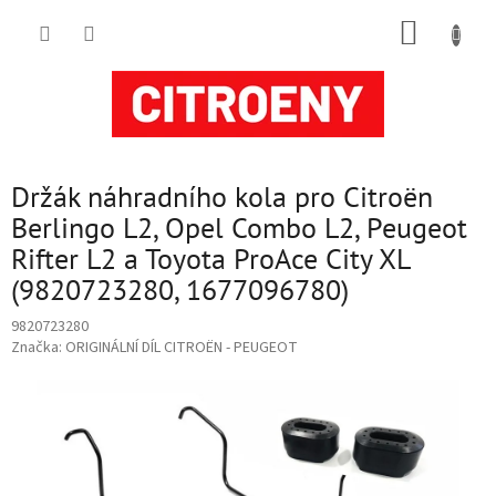
Přejít
NÁKUP
na
obsah
KOŠÍK
Držák náhradního kola pro Citroën
Berlingo L2, Opel Combo L2, Peugeot
Rifter L2 a Toyota ProAce City XL
(9820723280, 1677096780)
9820723280
Značka:
ORIGINÁLNÍ DÍL CITROËN - PEUGEOT