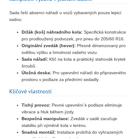
Sada řeší absenci nářadí u vozů vybavených pouze lepicí
sadou:
Držák (koš) náhradního kola:
Specifická konstrukce
pro prodloužený podvozek, pro pneu do 205/60 R16.
Originální zvedák (hever):
Přesně dimenzovaný pro
světlou výšku a hmotnost vašeho vozu.
Sada nářadí:
Klíč na kola a praktický stahovák krytek
šroubů.
Úložná deska:
Pro upevnění nářadí do připraveného
prostoru v podlaze za předními sedadly.
Klíčové vlastnosti
Tichý provoz:
Pevné upevnění k podlaze eliminuje
vibrace a hluk během jízdy.
Bezpečná manipulace:
Zvedák v sadě zaručuje
stabilitu při výměně kola v terénu.
Snadná montáž:
Instalace probíhá do vyhrazených