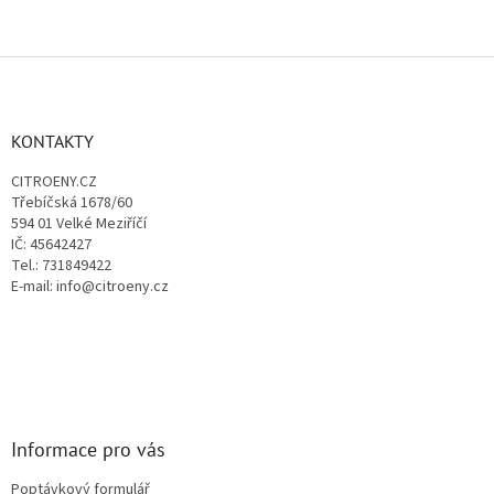
Z
á
p
a
KONTAKTY
t
CITROENY.CZ
í
Třebíčská 1678/60
594 01 Velké Meziříčí
IČ: 45642427
Tel.: 731849422
E-mail: info@citroeny.cz
Informace pro vás
Poptávkový formulář