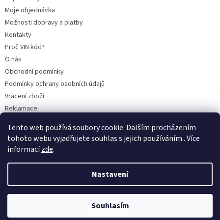
Moje objednávka
Možnosti dopravy a platby
Kontakty
Proč VIN kód?
O nás
Obchodní podmínky
Podmínky ochrany osobních údajů
Vrácení zboží
Reklamace
Mazací plán TOTAL
Tento web používá soubory cookie. Dalším procházením
BLOG
tohoto webu vyjadřujete souhlas s jejich používáním.. Více
informací
zde
.
Nastavení
Vytvořil Shoptet
Souhlasím
Copyright 2026
CITROENY.CZ
. Všechna práva vyhrazena.