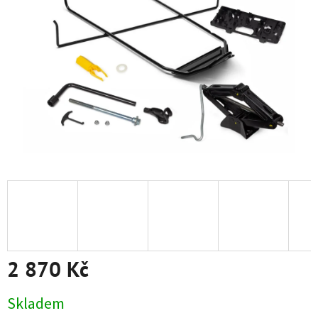
2 870 Kč
Měrná
Skladem
cena: