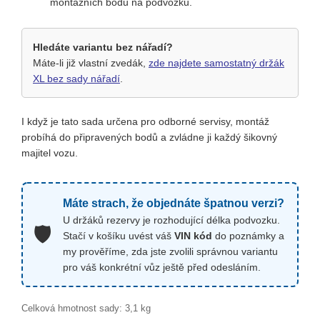
montážních bodů na podvozku.
Hledáte variantu bez nářadí?
Máte-li již vlastní zvedák,
zde najdete samostatný držák
XL bez sady nářadí
.
I když je tato sada určena pro odborné servisy, montáž
probíhá do připravených bodů a zvládne ji každý šikovný
majitel vozu.
Máte strach, že objednáte špatnou verzi?
U držáků rezervy je rozhodující délka podvozku.
🛡️
Stačí v košíku uvést váš
VIN kód
do poznámky a
my prověříme, zda jste zvolili správnou variantu
pro váš konkrétní vůz ještě před odesláním.
Celková hmotnost sady: 3,1 kg