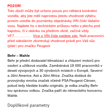
POZOR!
Toto zboží může být určeno pouze pro některá konkrétní
vozidla, aby jste měli naprostou jistotu vhodnosti výběru,
prosím uveďte do poznámky objednávky VIN číslo Vašeho
vozu. Najdete ho v technickém průkazu nebo v plechu pod
kapotou, či v okénku na předním okně, začíná vždy
VF7................ .
Více o VIN čísle najdete zde
.
Naši pracovníci
před odesláním zkontrolují vhodnost právě pro Váš vůz.
(platí i pro značku Peugeot.
Behr – Mahle
Behr je přední dodavatel klimatizací a chlazení motorů pro
osobní a užitková vozidla. Zaměstnává 18 000 pracovníků v
deseti vývojových a 30 výrobních místech v Evropě, Severní
a Jižní Americe, Asii a Jižní Africe. Značka dodává do
prvovýroby mnoha značek včetně PSA Peugeot-Citroen,
pokud tedy hledáte kvalitu originálu, je volba značky Behr
tou správnou volbou. Značka patří do německého koncernu
Mahle.
Doplňkové parametry