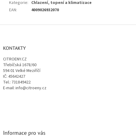
Kategorie
:
Chlazení, topení a klimatizace
EAN
:
4009026932070
Z
á
p
a
KONTAKTY
t
CITROENY.CZ
í
Třebíčská 1678/60
594 01 Velké Meziříčí
IČ: 45642427
Tel.: 731849422
E-mail: info@citroeny.cz
Informace pro vás