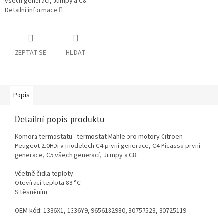
všech generací, Jumpy a C8.
Detailní informace
ZEPTAT SE
HLÍDAT
Popis
Detailní popis produktu
Komora termostatu - termostat Mahle pro motory Citroen -
Peugeot 2.0HDi v modelech C4 první generace, C4 Picasso první
generace, C5 všech generací, Jumpy a C8.
Včetně čidla teploty
Otevírací teplota 83 °C
S těsněním
OEM kód: 1336X1, 1336Y9, 9656182980, 30757523, 30725119