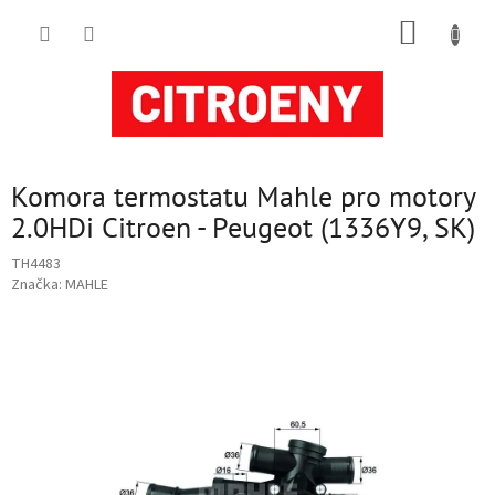
Přejít
NÁKUP
na
obsah
KOŠÍK
Komora termostatu Mahle pro motory
2.0HDi Citroen - Peugeot (1336Y9, SK)
TH4483
Značka:
MAHLE