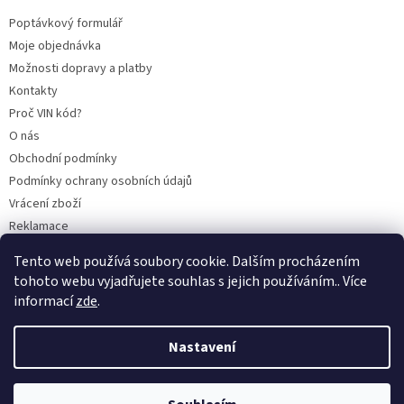
Poptávkový formulář
Moje objednávka
Možnosti dopravy a platby
Kontakty
Proč VIN kód?
O nás
Obchodní podmínky
Podmínky ochrany osobních údajů
Vrácení zboží
Reklamace
Mazací plán TOTAL
Tento web používá soubory cookie. Dalším procházením
BLOG
tohoto webu vyjadřujete souhlas s jejich používáním.. Více
informací
zde
.
Nastavení
Vytvořil Shoptet