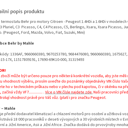
ailní popis produktu
ň termostatu Behr pro motory Citroen - Peugeot 1.4HDi a 1.6HDi v modelech 
3 Pluriel, C3 Picasso, C4, C4 Picasso, C5, Berlingo, Xsara, Xsara Picasso, J
 (Peugeot, Ford, Mazda, Volvo, Fiat, Suzuki, Mini)
bce Behr by Mahle
kódy: 1336AF, 9660660380, 9670253780, 9684476080, 9660660380, 1675627,
-15-17X, 11517809191, 17690-69K10-000, 31319493
OR!
 zboží může být určeno pouze pro některá konkrétní vozidla, aby jste měli
otu vhodnosti výběru, prosím uveďte do poznámky objednávky VIN číslo Vaš
ete ho v technickém průkazu nebo v plechu pod kapotou, či v okénku na p
začíná vždy VF7................ .
Více o VIN čísle najdete zde
.
Naši pracovníci pře
rolují vhodnost právě pro Váš vůz. (platí i pro značku Peugeot.
 – Mahle
je přední dodavatel klimatizací a chlazení motorů pro osobní a užitková voz
stnává 18 000 pracovníků v deseti vývojových a 30 výrobních místech v Ev
rní a Jižní Americe, Asii a Jižní Africe. Značka dodává do prvovýroby mnoh