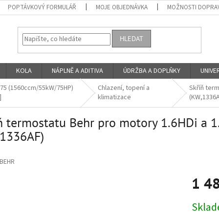
POPTÁVKOVÝ FORMULÁŘ
MOJE OBJEDNÁVKA
MOŽNOSTI DOPRAV
HLEDAT
KOLA
NÁPLNĚ A ADITIVA
ÚDRŽBA A DOPLŇKY
UNIVER
I 75 (1560ccm/55kW/75HP)
Chlazení, topení a
Skříň term
]
klimatizace
(KW,1336A
ň termostatu Behr pro motory 1.6HDi a 1
,1336AF)
BEHR
1 4
Měrná
Skla
cena: