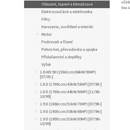
včet
Chlazení, topení a klimatizace
tou 
Elektrosoučásti a elektronika
Filtry
Karoserie, osvětlení a interiér
Motor
Podvozek a řízení
Pohon kol, převodovka a spojka
Příslušenství a doplňky
Výfuk
1.6 HDI 90 (1560ccm/66kW/90HP)
[07/05-]
1.8 D (1769ccm/43kW/58HP) [07/98-]
1.8 D (1769ccm/44kW/60HP) [11/96-
10/99]
1.9 D (1868ccm/51kW/70HP) [07/98-]
1.9 D (1905ccm/50kW/68HP) [07/96-]
1.9 D (1905ccm/51kW/69HP) [07/96-
10/99]