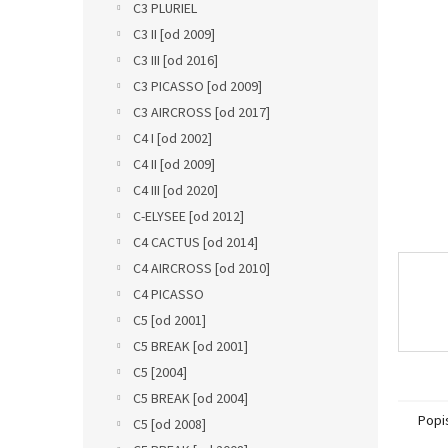
a
C3 PLURIEL
n
C3 II [od 2009]
e
C3 III [od 2016]
l
C3 PICASSO [od 2009]
C3 AIRCROSS [od 2017]
C4 I [od 2002]
C4 II [od 2009]
C4 III [od 2020]
C-ELYSEE [od 2012]
C4 CACTUS [od 2014]
C4 AIRCROSS [od 2010]
C4 PICASSO
C5 [od 2001]
C5 BREAK [od 2001]
C5 [2004]
C5 BREAK [od 2004]
Popi
C5 [od 2008]