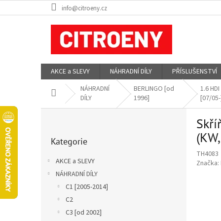
Přejít
info@citroeny.cz
na
obsah
AKCE a SLEVY
NÁHRADNÍ DÍLY
PŘÍSLUŠENSTVÍ
NÁHRADNÍ
BERLINGO [od
1.6 HD
Domů
DÍLY
1996]
[07/05-
P
Skří
o
Přeskočit
s
(KW
Kategorie
kategorie
t
TH4083
r
AKCE a SLEVY
Značka:
a
NÁHRADNÍ DÍLY
n
C1 [2005-2014]
n
í
C2
p
C3 [od 2002]