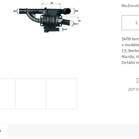
Možnosti
Skříň ter
v modelec
C5, Berli
Mazda, Vo
Detailní 
ZEPTA
s