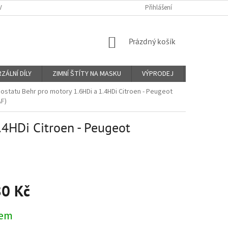
Y A PLATBY
KONTAKTY
PROČ VIN KÓD?
Přihlášení
O NÁS
OBCHO
NÁKUPNÍ
Prázdný košík
KOŠÍK
ZÁLNÍ DÍLY
ZIMNÍ ŠTÍTY NA MASKU
VÝPRODEJ
Značky
ostatu Behr pro motory 1.6HDi a 1.4HDi Citroen - Peugeot
F)
.4HDi Citroen - Peugeot
80 Kč
dem