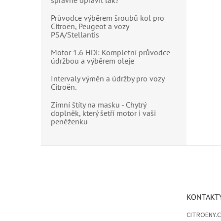
správně opravit lak?
Průvodce výběrem šroubů kol pro
Citroën, Peugeot a vozy
PSA/Stellantis
Motor 1.6 HDi: Kompletní průvodce
údržbou a výběrem oleje
Intervaly výměn a údržby pro vozy
Citroën.
Zimní štíty na masku - Chytrý
doplněk, který šetří motor i vaši
peněženku
Z
á
p
a
t
KONTAKT
í
CITROENY.