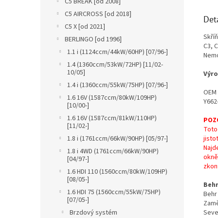
C5 BREAK [od 2008]
C5 AIRCROSS [od 2018]
Det
C5 X [od 2021]
Skří
BERLINGO [od 1996]
C3, C
1.1 i (1124ccm/44kW/60HP) [07/96-]
Nemo.
1.4 (1360ccm/53kW/72HP) [11/02-
10/05]
Výro
1.4 i (1360ccm/55kW/75HP) [07/96-]
OEM 
1.6 16V (1587ccm/80kW/109HP)
Y662
[10/00-]
1.6 16V (1587ccm/81kW/110HP)
POZ
[11/02-]
Toto
jist
1.8 i (1761ccm/66kW/90HP) [05/97-]
Najd
1.8 i 4WD (1761ccm/66kW/90HP)
okně, 
[04/97-]
zkont
1.6 HDI 110 (1560ccm/80kW/109HP)
[08/05-]
Behr
1.6 HDI 75 (1560ccm/55kW/75HP)
Behr 
[07/05-]
Zamě
Seve
Brzdový systém