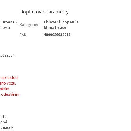
Doplňkové parametry
Citroen C2,
Chlazení, topení a
Kategorie
:
umpy a
klimatizace
EAN
:
4009026932018
 1683554,
 naprostou
eho vozu.
ředním
d odesláním
idla.
ropě,
a značek