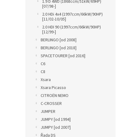
1.9 D 4WD (1868ccm/51kW/69HP)
[07/98-]
2.0 HDi 4x4 (1997ccm/66kW/90HP)
[11/02-10/05]
2.0 HDI 90 (1997ccm/66kW/90HP)
[12/99-]
BERLINGO [od 2008]
BERLINGO [od 2018]
SPACETOURER [od 2016]
C6
C8
Xsara
Xsara Picasso
CITROËN NEMO
C-CROSSER
JUMPER
JUMPY [od 1994]
JUMPY [od 2007]
Řada DS