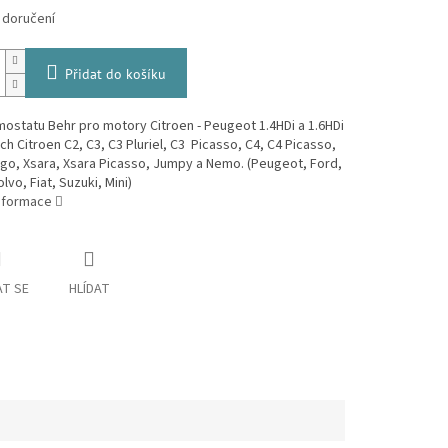
 doručení
Přidat do košíku
mostatu Behr pro motory Citroen - Peugeot 1.4HDi a 1.6HDi
h Citroen C2, C3, C3 Pluriel, C3 Picasso, C4, C4 Picasso,
ngo, Xsara, Xsara Picasso, Jumpy a Nemo. (Peugeot, Ford,
lvo, Fiat, Suzuki, Mini)
informace
T SE
HLÍDAT