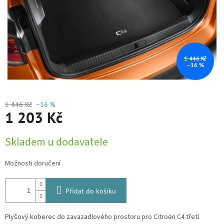
1 446 Kč
–16 %
1 446 Kč
–16 %
1 203 Kč
Měrná
Skladem u dodavatele
cena:
Možnosti doručení
Přidat do košíku
Plyšový koberec do zavazadlového prostoru pro Citroën C4 třetí