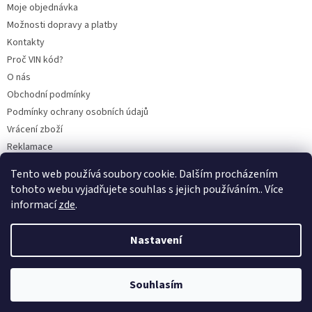
Moje objednávka
Možnosti dopravy a platby
Kontakty
Proč VIN kód?
O nás
Obchodní podmínky
Podmínky ochrany osobních údajů
Vrácení zboží
Reklamace
Mazací plán TOTAL
Tento web používá soubory cookie. Dalším procházením
BLOG
tohoto webu vyjadřujete souhlas s jejich používáním.. Více
informací
zde
.
Nastavení
Vytvořil Shoptet
Souhlasím
Copyright 2026
CITROENY.CZ
. Všechna práva vyhrazena.