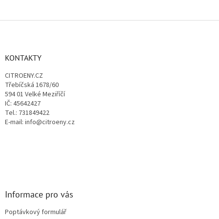
Z
á
p
a
KONTAKTY
t
CITROENY.CZ
í
Třebíčská 1678/60
594 01 Velké Meziříčí
IČ: 45642427
Tel.: 731849422
E-mail: info@citroeny.cz
Informace pro vás
Poptávkový formulář