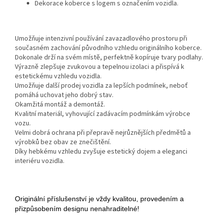
Dekorace koberce s logem s označením vozidla.
Umožňuje intenzivní používání zavazadlového prostoru při
současném zachování původního vzhledu originálního koberce.
Dokonale drží na svém místě, perfektně kopíruje tvary podlahy.
Výrazně zlepšuje zvukovou a tepelnou izolaci a přispívá k
estetickému vzhledu vozidla.
Umožňuje další prodej vozidla za lepších podmínek, neboť
pomáhá uchovat jeho dobrý stav.
Okamžitá montáž a demontáž.
Kvalitní materiál, vyhovující zadávacím podmínkám výrobce
vozu.
Velmi dobrá ochrana při přepravě nejrůznějších předmětů a
výrobků bez obav ze znečištění.
Díky hebkému vzhledu zvyšuje estetický dojem a eleganci
interiéru vozidla.
Originální příslušenství je vždy kvalitou, provedením a
přizpůsobením designu nenahraditelné!