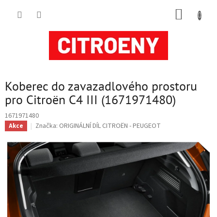
Přejít
NÁKUP
na
obsah
KOŠÍK
Koberec do zavazadlového prostoru
pro Citroën C4 III (1671971480)
1671971480
Značka:
ORIGINÁLNÍ DÍL CITROËN - PEUGEOT
Akce