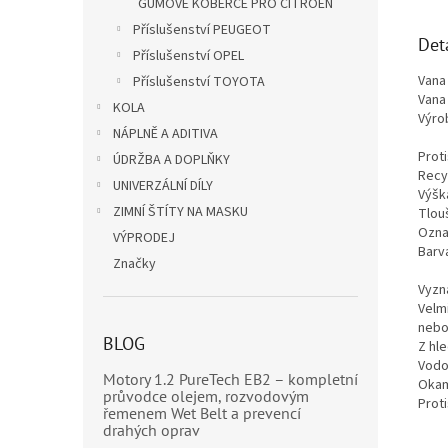
GUMOVÉ KOBERCE PRO CITROËN
Příslušenství PEUGEOT
Det
Příslušenství OPEL
Vana
Příslušenství TOYOTA
Vana
KOLA
Výro
NÁPLNĚ A ADITIVA
Proti
ÚDRŽBA A DOPLŇKY
Recy
UNIVERZÁLNÍ DÍLY
Výšk
ZIMNÍ ŠTÍTY NA MASKU
Tlou
Ozna
VÝPRODEJ
Barv
Značky
Vyzn
Velm
nebo
BLOG
Z hl
Vodo
Motory 1.2 PureTech EB2 – kompletní
Okam
průvodce olejem, rozvodovým
Proti
řemenem Wet Belt a prevencí
drahých oprav