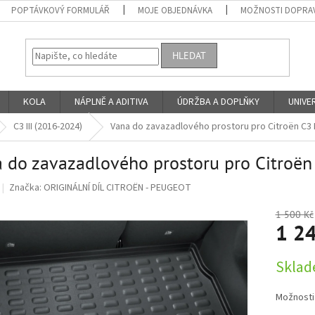
POPTÁVKOVÝ FORMULÁŘ
MOJE OBJEDNÁVKA
MOŽNOSTI DOPRAV
HLEDAT
KOLA
NÁPLNĚ A ADITIVA
ÚDRŽBA A DOPLŇKY
UNIVER
C3 III (2016-2024)
Vana do zavazadlového prostoru pro Citroën C3 I
 do zavazadlového prostoru pro Citroën
Značka:
ORIGINÁLNÍ DÍL CITROËN - PEUGEOT
1 500 Kč
1 24
Měrná
Sklad
cena:
Možnosti