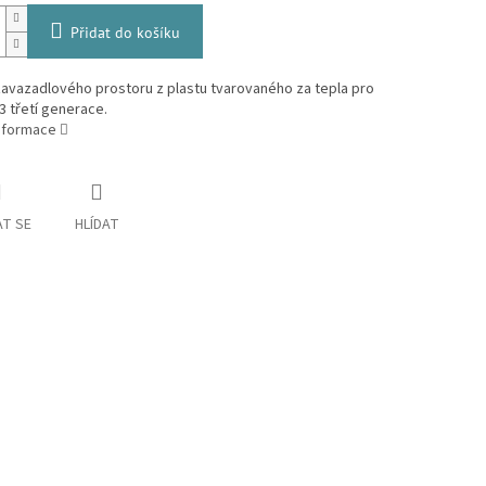
Přidat do košíku
avazadlového prostoru z plastu tvarovaného za tepla pro
3 třetí generace.
informace
T SE
HLÍDAT