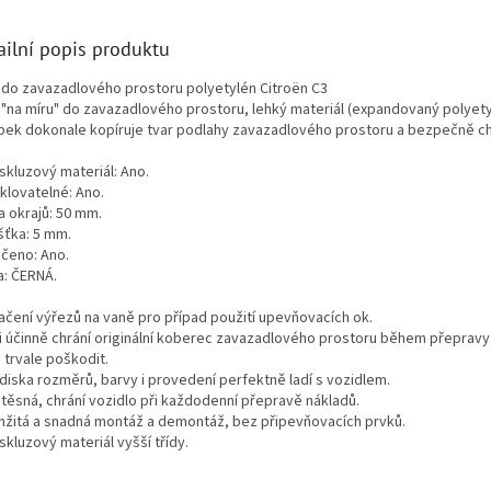
ailní popis produktu
 do zavazadlového prostoru polyetylén Citroën C3
 "na míru" do zavazadlového prostoru, lehký materiál (expandovaný polyety
bek dokonale kopíruje tvar podlahy zavazadlového prostoru a bezpečně ch
skluzový materiál: Ano.
klovatelné: Ano.
a okrajů: 50 mm.
šťka: 5 mm.
čeno: Ano.
a: ČERNÁ.
ačení výřezů na vaně pro případ použití upevňovacích ok.
i účinně chrání originální koberec zavazadlového prostoru během přepravy 
 trvale poškodit.
ediska rozměrů, barvy i provedení perfektně ladí s vozidlem.
těsná, chrání vozidlo při každodenní přepravě nákladů.
žitá a snadná montáž a demontáž, bez připevňovacích prvků.
skluzový materiál vyšší třídy.