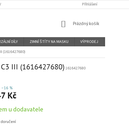
Y A PLATBY
KONTAKTY
PROČ VIN KÓD?
Přihlášení
O NÁS
OBCHO
NÁKUPNÍ
Prázdný košík
KOŠÍK
ZÁLNÍ DÍLY
ZIMNÍ ŠTÍTY NA MASKU
VÝPRODEJ
Značky
II (1616427680)
 C3 III (1616427680)
1616427680
–16 %
7 Kč
em u dodavatele
 doručení