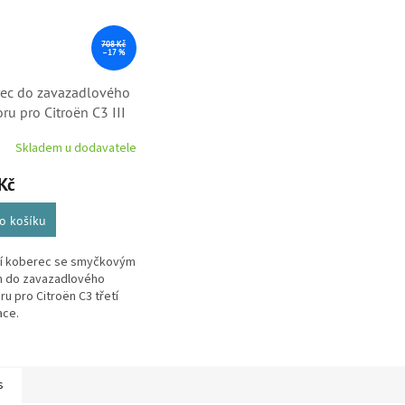
708 Kč
–17 %
ec do zavazadlového
ru pro Citroën C3 III
6898680)
Skladem u dodavatele
Kč
o košíku
ní koberec se smyčkovým
m do zavazadlového
ru pro Citroën C3 třetí
ace.
s