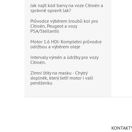
Jak najít kód barvy na voze Citroën a
správně opravit lak?
Průvodce výběrem šroubů kol pro
Citroën, Peugeot a vozy
PSA/Stellantis
Motor 1.6 HDi: Kompletní průvodce
údržbou a výběrem oleje
Intervaly výměn a údržby pro vozy
Citroën.
Zimní štíty na masku - Chytrý
doplněk, který šetří motor i vaši
peněženku
Z
á
p
a
t
KONTAKT