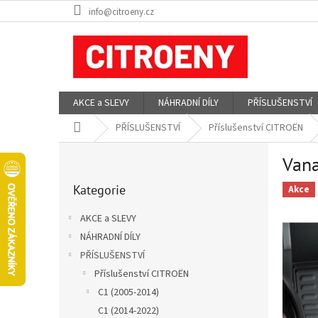
Přejít
info@citroeny.cz
na
obsah
AKCE a SLEVY
NÁHRADNÍ DÍLY
PŘÍSLUŠENSTVÍ
Domů
PŘÍSLUŠENSTVÍ
Příslušenství CITROËN
P
Vana
o
Přeskočit
s
Kategorie
kategorie
Akce
t
r
AKCE a SLEVY
a
NÁHRADNÍ DÍLY
n
PŘÍSLUŠENSTVÍ
n
í
Příslušenství CITROËN
p
C1 (2005-2014)
a
C1 (2014-2022)