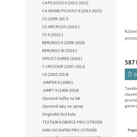
C4 PICASSO II (2013-2022)
C4 GRAND PICASSO II (2013-2022)
C5 (2008-2017)
C5 AIRCROSS (2018-)
Kober
C5 X (2022-)
prosto
BERLINGO II (2008-2018)
(161
BERLINGO III (2018-)
SPACETOURER (2016-)
587 
C-CROSSER (2007-2012)
C8 (2002-2014)
D
JUMPER II (2006-)
Textil
JUMPY II (2006-2016)
vlase
Opravné tužky na lak
prosto
gener
Opravné laky ve spreji
Originální ALU kola
TEXTILNÍ KOBERCE PRO CITROËN
Popi
VANY DO KUFRU PRO CITROËN