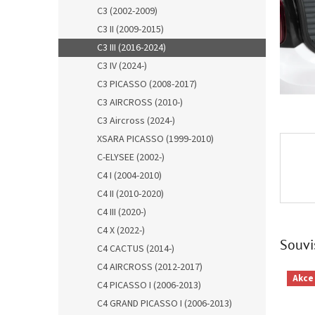
n
C3 (2002-2009)
e
C3 II (2009-2015)
l
C3 III (2016-2024)
C3 IV (2024-)
C3 PICASSO (2008-2017)
C3 AIRCROSS (2010-)
C3 Aircross (2024-)
XSARA PICASSO (1999-2010)
C-ELYSEE (2002-)
C4 I (2004-2010)
C4 II (2010-2020)
C4 III (2020-)
C4 X (2022-)
Souvi
C4 CACTUS (2014-)
C4 AIRCROSS (2012-2017)
Akce
C4 PICASSO I (2006-2013)
C4 GRAND PICASSO I (2006-2013)