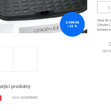
Vana do z
1 500 Kč
Citroën C
–16 %
Detailní 
ZEPTA
sející produkty
Kód:
1616898680