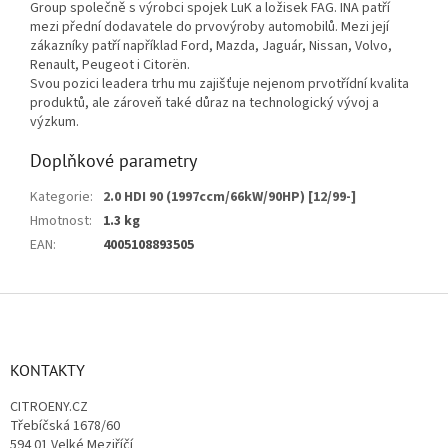
Group společně s výrobci spojek LuK a ložisek FAG. INA patří
mezi přední dodavatele do prvovýroby automobilů. Mezi její
zákazníky patří například Ford, Mazda, Jaguár, Nissan, Volvo,
Renault, Peugeot i Citorën.
Svou pozici leadera trhu mu zajišťuje nejenom prvotřídní kvalita
produktů, ale zároveň také důraz na technologický vývoj a
výzkum.
Doplňkové parametry
Kategorie
:
2.0 HDI 90 (1997ccm/66kW/90HP) [12/99-]
Hmotnost
:
1.3 kg
EAN
:
4005108893505
Z
á
p
a
KONTAKTY
t
CITROENY.CZ
í
Třebíčská 1678/60
594 01 Velké Meziříčí