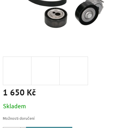
1 650 Kč
Měrná
Skladem
cena:
Možnosti doručení