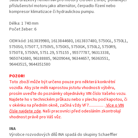
Sada drážkový řemen INA pro motory Citroen 2.0HDi, pohánějící
příslušenství motoru jako alternátor, čerpadlo řízení nebo
kompresor klimatizace či hydraulickou pumpu.
Délka: 1 740 mm
Počet žeber: 6
OEM kód: 1613839980, 1613844680, 1613837480, 5750GL, 5750L1,
5750S0, 5750T7, 5750VS, 5750XS, 5750GK, 5750L2, 5750R9,
5750T8, 5750VX, 5751.29, 575155 , 95577787, 96313338,
9650742680, 96188885, 96209044, 96344657, 96363551,
96443515, 9644351580
POZOR!
Toto zboží může být určeno pouze pro některá konkrétní
vozidla. Aby jste měli naprostou jistotu vhodnosti výběru,
prosím uveďte do poznámky objednávky VIN číslo Vašeho vozu.
Najdete ho v technickém průkazu nebo v plechu pod kapotou, či
v okénku na předním okně, začíná vždy VF7................ .
Více o VIN
čísle najdete zde
. Naši pracovníci před odesláním zkontrolují
vhodnost právě pro Váš vůz.
INA
Výrobce rozvodových dílů INA spadá do skupiny Schaeffler