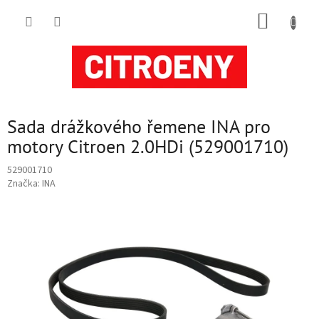
Přejít
NÁKUP
na
obsah
KOŠÍK
Sada drážkového řemene INA pro
motory Citroen 2.0HDi (529001710)
529001710
Značka:
INA