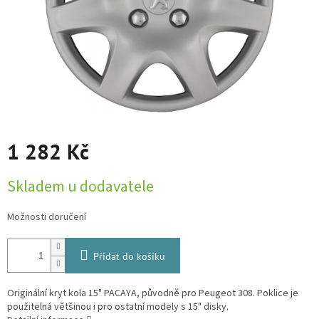
1 282 Kč
Měrná
Skladem u dodavatele
cena:
Možnosti doručení
Přidat do košíku
Originální kryt kola 15" PACAYA, původně pro Peugeot 308. Poklice je
použitelná většinou i pro ostatní modely s 15" disky.