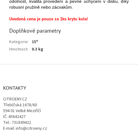
odolnost, kvalita provedení a pevné uchycení v disku, díky
robusní pružině nebo zácvakům.
Uvedená cena je pouze za 1ks krytu kola!
Doplňkové parametry
Kategorie
:
15"
Hmotnost
:
0.3 kg
Z
á
p
a
KONTAKTY
t
CITROENY.CZ
í
Třebíčská 1678/60
594 01 Velké Meziříčí
IČ: 45642427
Tel.: 731849422
E-mail: info@citroeny.cz