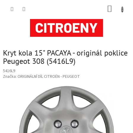
Přejít
NÁKUP
na
obsah
KOŠÍK
Kryt kola 15" PACAYA - originál poklice
Peugeot 308 (5416L9)
5416L9
Značka:
ORIGINÁLNÍ DÍL CITROËN - PEUGEOT