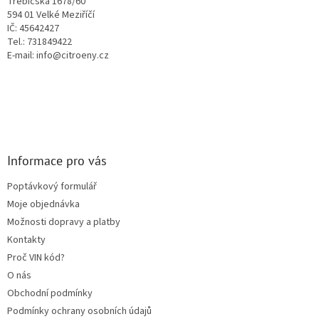
Třebíčská 1678/60
y
594 01 Velké Meziříčí
v
IČ: 45642427
ý
Tel.: 731849422
p
E-mail: info@citroeny.cz
i
s
u
Informace pro vás
Poptávkový formulář
Moje objednávka
Možnosti dopravy a platby
Kontakty
Proč VIN kód?
O nás
Obchodní podmínky
Podmínky ochrany osobních údajů