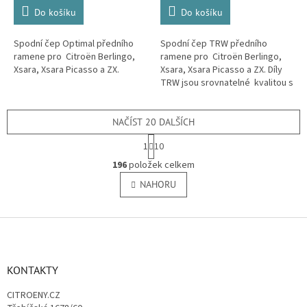
Do košíku
Do košíku
Spodní čep Optimal předního
Spodní čep TRW předního
ramene pro Citroën Berlingo,
ramene pro Citroën Berlingo,
Xsara, Xsara Picasso a ZX.
Xsara, Xsara Picasso a ZX. Díly
TRW jsou srovnatelné kvalitou s
originálem. Značka TRW je
jedním z předních světových...
NAČÍST 20 DALŠÍCH
S
1
10
t
O
r
196
položek celkem
v
á
l
NAHORU
n
á
k
o
d
v
Z
a
á
c
á
n
í
p
í
p
a
KONTAKTY
r
t
v
CITROENY.CZ
í
k