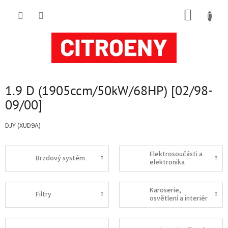
Přejít
NÁKUP
na
obsah
KOŠÍK
1.9 D (1905ccm/50kW/68HP) [02/98-
09/00]
DJY (XUD9A)
Elektrosoučásti a
Brzdový systém
elektronika
Karoserie,
Filtry
osvětlení a interiér