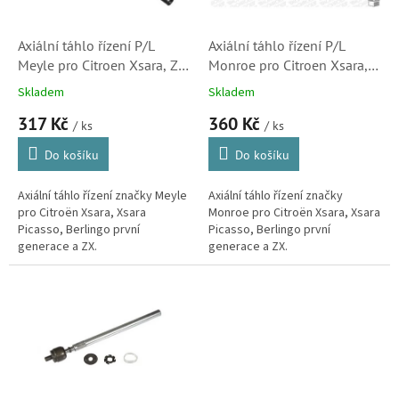
r
o
d
Axiální táhlo řízení P/L
Axiální táhlo řízení P/L
u
Meyle pro Citroen Xsara, ZX,
Monroe pro Citroen Xsara,
k
Berlingo a Xsara Picasso
ZX, Berlingo a Xsara Picasso
Skladem
Skladem
t
(3812C0)
(3812C0)
317 Kč
360 Kč
ů
/ ks
/ ks
Do košíku
Do košíku
Axiální táhlo řízení značky Meyle
Axiální táhlo řízení značky
pro Citroën Xsara, Xsara
Monroe pro Citroën Xsara, Xsara
Picasso, Berlingo první
Picasso, Berlingo první
generace a ZX.
generace a ZX.