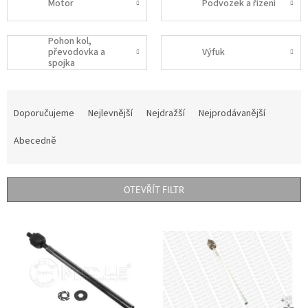
Motor
Podvozek a řízení
Pohon kol,
převodovka a
Výfuk
spojka
Ř
a
Doporučujeme
Nejlevnější
Nejdražší
Nejprodávanější
z
e
Abecedně
n
í
p
OTEVŘÍT FILTR
r
o
V
d
ý
u
p
k
i
t
s
ů
p