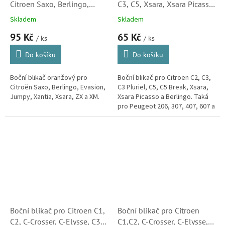
Citroen Saxo, Berlingo,
C3, C5, Xsara, Xsara Picasso
Evasion, Jumpy, Xantia,
a Berlingo (632574,
Skladem
Skladem
Xsara, ZX, XM (632545,
5501402NUEC) S2
95 Kč
65 Kč
185161052)
/ ks
/ ks
Do košíku
Do košíku
Boční blikač oranžový pro
Boční blikač pro Citroen C2, C3,
Citroën Saxo, Berlingo, Evasion,
C3 Pluriel, C5, C5 Break, Xsara,
Jumpy, Xantia, Xsara, ZX a XM.
Xsara Picasso a Berlingo. Taká
pro Peugeot 206, 307, 407, 607 a
Partner.
Boční blikač pro Citroen C1,
Boční blikač pro Citroen
C2, C-Crosser, C-Elysse, C3,
C1,C2, C-Crosser, C-Elysse,