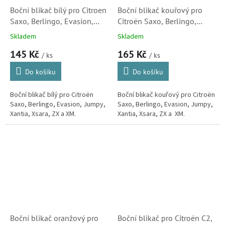
Boční blikač bílý pro Citroen
Boční blikač kouřový pro
Saxo, Berlingo, Evasion,
Citroën Saxo, Berlingo,
Jumpy, Xantia, Xsara, ZX,
Evasion, Jumpy, Xantia,
Skladem
Skladem
XM (632567, 185161152)
Xsara, ZX, XM (1614159,
145 Kč
165 Kč
S2
632562)
/ ks
/ ks
Do košíku
Do košíku
Boční blikač bílý pro Citroën
Boční blikač kouřový pro Citroën
Saxo, Berlingo, Evasion, Jumpy,
Saxo, Berlingo, Evasion, Jumpy,
Xantia, Xsara, ZX a XM.
Xantia, Xsara, ZX a XM.
Boční blikač oranžový pro
Boční blikač pro Citroën C2,