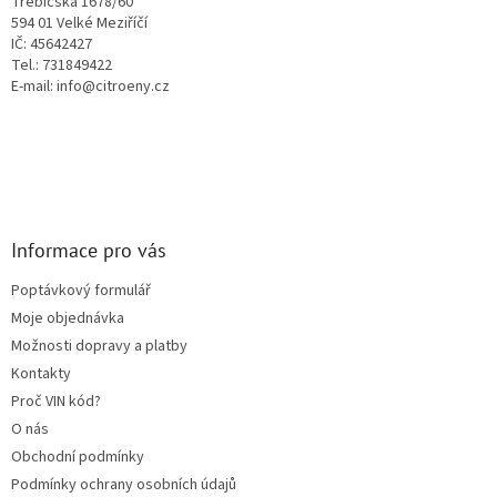
Třebíčská 1678/60
y
594 01 Velké Meziříčí
v
IČ: 45642427
ý
Tel.: 731849422
p
E-mail: info@citroeny.cz
i
s
u
Informace pro vás
Poptávkový formulář
Moje objednávka
Možnosti dopravy a platby
Kontakty
Proč VIN kód?
O nás
Obchodní podmínky
Podmínky ochrany osobních údajů