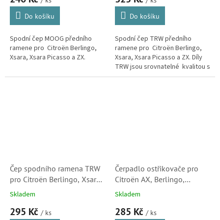
/ ks
/ ks
Do košíku
Do košíku
Spodní čep MOOG předního
Spodní čep TRW předního
ramene pro Citroën Berlingo,
ramene pro Citroën Berlingo,
Xsara, Xsara Picasso a ZX.
Xsara, Xsara Picasso a ZX. Díly
TRW jsou srovnatelné kvalitou s
originálem. Značka TRW je
jedním z předních světových...
Čep spodního ramena TRW
Čerpadlo ostřikovače pro
pro Citroën Berlingo, Xsara
Citroën AX, Berlingo,
a Xsara Picasso (364051)
Evasion, Saxo, Xantia
Skladem
Skladem
(643460, 14361, 720301)
295 Kč
285 Kč
/ ks
/ ks