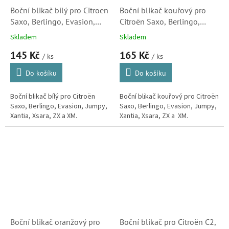
Boční blikač bílý pro Citroen
Boční blikač kouřový pro
Saxo, Berlingo, Evasion,
Citroën Saxo, Berlingo,
Jumpy, Xantia, Xsara, ZX,
Evasion, Jumpy, Xantia,
Skladem
Skladem
XM (632567, 185161152)
Xsara, ZX, XM (1614159,
145 Kč
165 Kč
S2
632562)
/ ks
/ ks
Do košíku
Do košíku
Boční blikač bílý pro Citroën
Boční blikač kouřový pro Citroën
Saxo, Berlingo, Evasion, Jumpy,
Saxo, Berlingo, Evasion, Jumpy,
Xantia, Xsara, ZX a XM.
Xantia, Xsara, ZX a XM.
Boční blikač oranžový pro
Boční blikač pro Citroën C2,