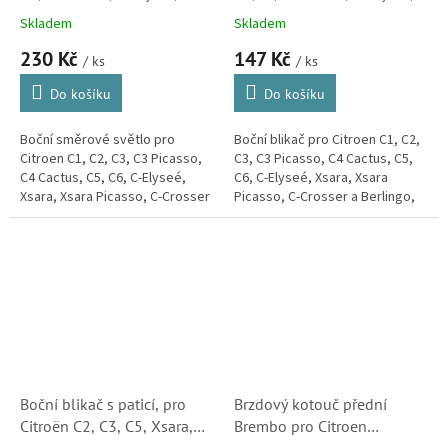
C5, Xsara, Xsara Picasso
C3, C5, Xsara, Xsara Picasso
Skladem
Skladem
(6325G3)
(6325G3, 180273002,
230 Kč
147 Kč
1647158)
/ ks
/ ks
Do košíku
Do košíku
Boční směrové světlo pro
Boční blikač pro Citroen C1, C2,
Citroen C1, C2, C3, C3 Picasso,
C3, C3 Picasso, C4 Cactus, C5,
C4 Cactus, C5, C6, C-Elyseé,
C6, C-Elyseé, Xsara, Xsara
Xsara, Xsara Picasso, C-Crosser
Picasso, C-Crosser a Berlingo,
a Berlingo, Jumpy a
Jumpy a Spacetourer.
Spacetourer.
Boční blikač s paticí, pro
Brzdový kotouč přední
Citroën C2, C3, C5, Xsara,
Brembo pro Citroen
Xsara Picasso a Berlingo
Berlingo, C2. C3, C4, C5,