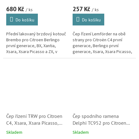
Xsara Picasso, ZX (4249F0,
(381750, 1207005)
680 Kč
257 Kč
4246W6)
/ ks
/ ks
Do košíku
Do košíku
Přední lakovaný brzdový kotouč
Čep řízení Lemförder na obě
Brembo pro Citroen Berlingo
strany pro Citroën C4 první
první generace, BX, Xantia,
generace, Berlingo první
Xsara, Xsara Picasso a ZX, v
generace, Xsara, Xsara Picasso,
některých motorizacích.
C15, ZX, Visa a LNA. (Peugeot
Kotouče kvalitou i vlastnostmi...
104, 205, 305, 306, 307, 309 a...
Čep řízení TRW pro Citroen
Čep spodního ramena
C4, Xsara, Xsara Picasso,
Delphi TC952 pro Citroen
Berlingo, C15, Visa a ZX
Berlingo, Xsara, Xsara
Skladem
Skladem
(381750)
Picasso (364051)