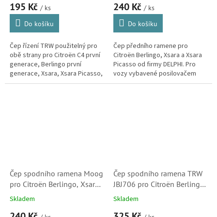
195 Kč
240 Kč
/ ks
/ ks
Do košíku
Do košíku
Čep řízení TRW použitelný pro
Čep předního ramene pro
obě strany pro Citroën C4 první
Citroën Berlingo, Xsara a Xsara
generace, Berlingo první
Picasso od firmy DELPHI. Pro
generace, Xsara, Xsara Picasso,
vozy vybavené posilovačem
C15, ZX, Visa a LNA. (Peugeot
řízení.
104, 205, 305, 306, 307, 309...
Čep spodního ramena Moog
Čep spodního ramena TRW
pro Citroën Berlingo, Xsara
JBJ706 pro Citroën Berlingo,
a Xsara Picasso (364050,
Xsara a Xsara Picasso
Skladem
Skladem
364052)
240 Kč
325 Kč