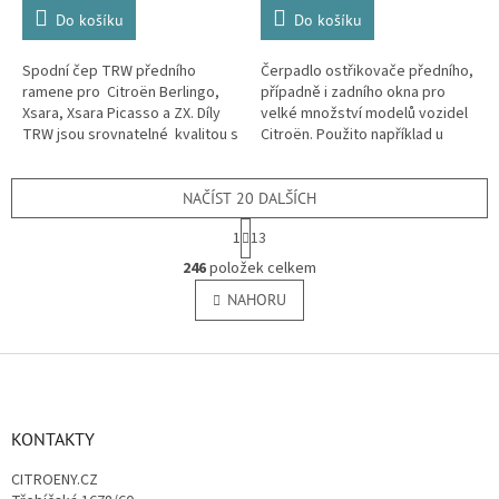
Do košíku
Do košíku
Spodní čep TRW předního
Čerpadlo ostřikovače předního,
ramene pro Citroën Berlingo,
případně i zadního okna pro
Xsara, Xsara Picasso a ZX. Díly
velké množství modelů vozidel
TRW jsou srovnatelné kvalitou s
Citroën. Použito například u
originálem. Značka TRW je
Citroenu AX, Berlingo, Evasion,
jedním z předních světových...
Saxo, Xantia, Xantia Break,...
NAČÍST 20 DALŠÍCH
S
1
13
t
O
r
246
položek celkem
v
á
l
NAHORU
n
á
k
o
d
v
Z
a
á
c
á
n
í
p
í
p
a
KONTAKTY
r
t
v
CITROENY.CZ
í
k