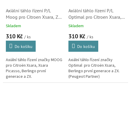
Axiální táhlo řízení P/L
Axiální táhlo řízení P/L
Moog pro Citroen Xsara, ZX,
Optimal pro Citroen Xsara,
Berlingo a Xsara Picasso
ZX a Berlingo (3812C0)
Skladem
Skladem
(3812C0)
310 Kč
310 Kč
/ ks
/ ks
Do košíku
Do košíku
Axiální táhlo řízení značky MOOG
Axiální táhlo řízení značky
pro Citroën Xsara, Xsara
Optimal pro Citroën Xsara,
Picasso, Berlingo první
Berlingo první generace a ZX.
generace a ZX.
(Peugeot Partner)