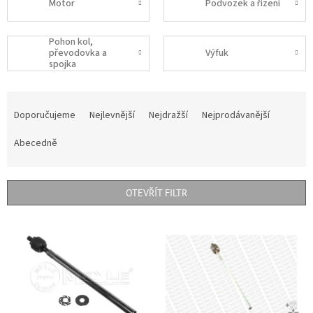
Motor
Podvozek a řízení
Pohon kol,
převodovka a
Výfuk
spojka
Ř
a
Doporučujeme
Nejlevnější
Nejdražší
Nejprodávanější
z
e
Abecedně
n
í
p
OTEVŘÍT FILTR
r
o
V
d
ý
u
p
k
i
t
s
ů
p