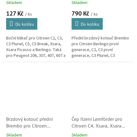
Skladem
Skladem
(632574)S1
DS3, Xsara, Xsara Picasso
127 Kč
790 Kč
(4246W1, 09869514,
/ ks
/ ks
09869511)
Do košíku
Do košíku
Boční blikač pro Citroen C2, C3,
Přední brzdový kotouč Brembo
C3 Pluriel, C5, C5 Break, Xsara,
pro Citroën Berlingo první
Xsara Picasso a Berlingo. Taká
generace, C2, C3 první
pro Peugeot 206, 307, 407, 607 a
generace, C3 Pluriel, C3
Partner.
Picasso, C4 první i druhé
generace, C5 první generace,
DS3, DS3 Cabrio,...
Brzdový kotouč přední
Čep řízení Lemförder pro
Brembo pro Citroen
Citroen C4, Xsara, Xsara
Berlingo, Xantia, Xsara,
Picasso, Berlingo, C15 a ZX
Skladem
Skladem