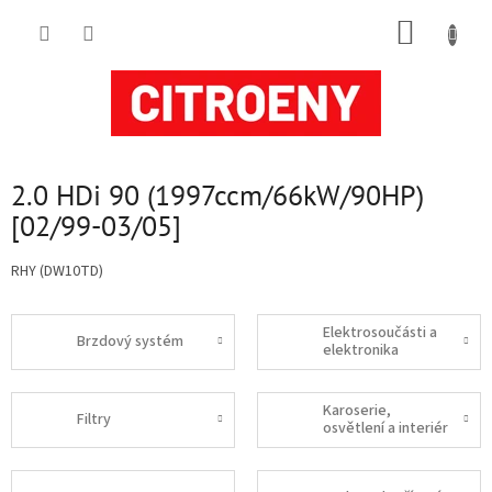
Přejít
NÁKUP
na
obsah
KOŠÍK
2.0 HDi 90 (1997ccm/66kW/90HP)
[02/99-03/05]
RHY (DW10TD)
Elektrosoučásti a
Brzdový systém
elektronika
Karoserie,
Filtry
osvětlení a interiér