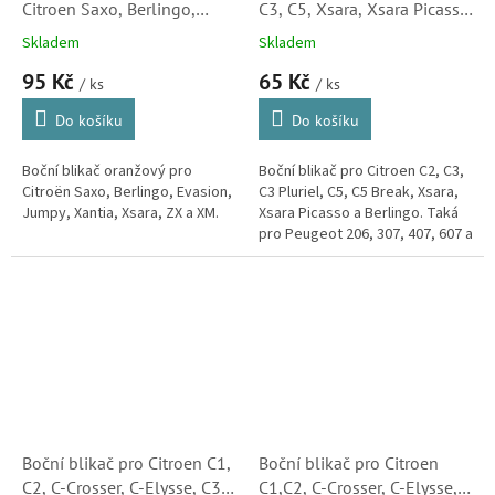
Citroen Saxo, Berlingo,
C3, C5, Xsara, Xsara Picasso
Evasion, Jumpy, Xantia,
a Berlingo (632574,
Skladem
Skladem
Xsara, ZX, XM (632545,
5501402NUEC) S2
95 Kč
65 Kč
185161052)
/ ks
/ ks
Do košíku
Do košíku
Boční blikač oranžový pro
Boční blikač pro Citroen C2, C3,
Citroën Saxo, Berlingo, Evasion,
C3 Pluriel, C5, C5 Break, Xsara,
Jumpy, Xantia, Xsara, ZX a XM.
Xsara Picasso a Berlingo. Taká
pro Peugeot 206, 307, 407, 607 a
Partner.
Boční blikač pro Citroen C1,
Boční blikač pro Citroen
C2, C-Crosser, C-Elysse, C3,
C1,C2, C-Crosser, C-Elysse,