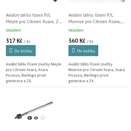
r
o
d
Axiální táhlo řízení P/L
Axiální táhlo řízení P/L
u
Meyle pro Citroen Xsara, ZX,
Monroe pro Citroen Xsara,
k
Berlingo a Xsara Picasso
ZX, Berlingo a Xsara Picasso
Skladem
Skladem
t
(3812C0)
(3812C0)
317 Kč
360 Kč
ů
/ ks
/ ks
Do košíku
Do košíku
Axiální táhlo řízení značky Meyle
Axiální táhlo řízení značky
pro Citroën Xsara, Xsara
Monroe pro Citroën Xsara, Xsara
Picasso, Berlingo první
Picasso, Berlingo první
generace a ZX.
generace a ZX.